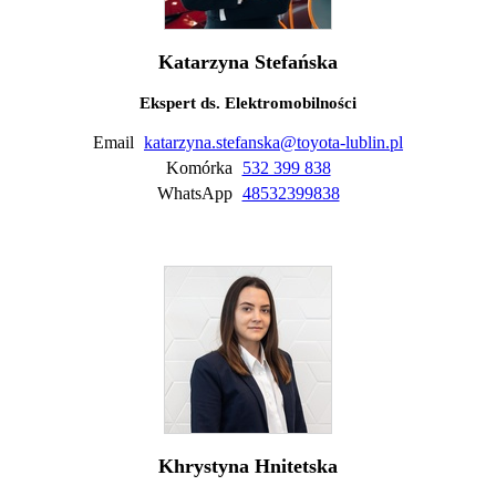
Katarzyna Stefańska
Ekspert ds. Elektromobilności
Email
katarzyna.stefanska@toyota-lublin.pl
Komórka
532 399 838
WhatsApp
48532399838
Khrystyna Hnitetska