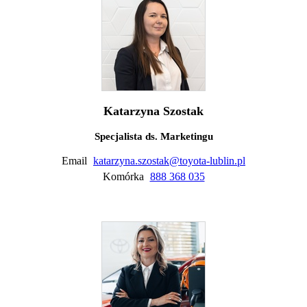
Katarzyna Szostak
Specjalista ds. Marketingu
Email
katarzyna.szostak@toyota-lublin.pl
Komórka
888 368 035