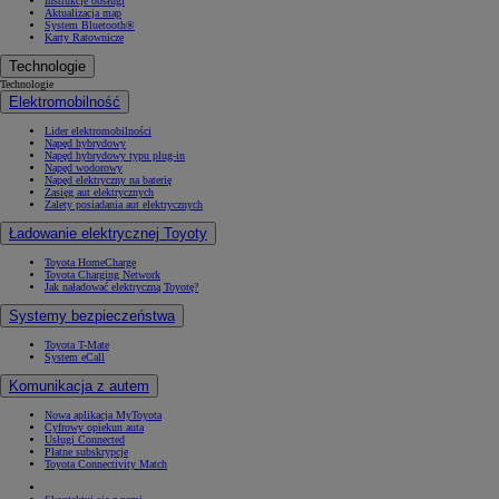
Instrukcje obsługi
Aktualizacja map
System Bluetooth®
Karty Ratownicze
Technologie
Technologie
Elektromobilność
Lider elektromobilności
Napęd hybrydowy
Napęd hybrydowy typu plug-in
Napęd wodorowy
Napęd elektryczny na baterię
Zasięg aut elektrycznych
Zalety posiadania aut elektrycznych
Ładowanie elektrycznej Toyoty
Toyota HomeCharge
Toyota Charging Network
Jak naładować elektryczną Toyotę?
Systemy bezpieczeństwa
Toyota T-Mate
System eCall
Komunikacja z autem
Nowa aplikacja MyToyota
Cyfrowy opiekun auta
Usługi Connected
Płatne subskrypcje
Toyota Connectivity Match