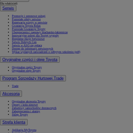
Dla właścicieli
Serwis
Promocje i sezonowe usługi
Pozostałe oferty serwisu
Rezerwacja wizyty w serwisie
Gwarancja Toyota Relax
Pozostałe Gwarancje Toyoty
Ubezpieczenia i naprawy blacharsko-lakiernicze
Innowacyjne usługi dla Twojej wygody
Bezpłatne Akcje Serwisowe
Serwis Dobrych Cen
Serwis w ASO się opłaca
Dostęp do informacji serwisowych
Wykaz wydanych zaświadczeń o odbytym szkoleniu (pdf)
Oryginalne części i oleje Toyota
Oryginalne części Toyoty
Oryginalne oleje Toyoty
Program Sprzedaży Hurtowej Trade
Trade
Akcesoria
Oryginalne akcesoria Toyoty
Opony i koła zimowe
Zabudowy samochodów dostawczych
Zabezpieczenia i alarmy
Sklep Toyoty
Strefa klienta
Aplikacja MyToyota