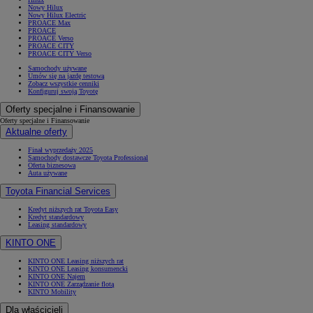
Nowy Hilux
Nowy Hilux Electric
PROACE Max
PROACE
PROACE Verso
PROACE CITY
PROACE CITY Verso
Samochody używane
Umów się na jazdę testową
Zobacz wszystkie cenniki
Konfiguruj swoją Toyotę
Oferty specjalne i Finansowanie
Oferty specjalne i Finansowanie
Aktualne oferty
Finał wyprzedaży 2025
Samochody dostawcze Toyota Professional
Oferta biznesowa
Auta używane
Toyota Financial Services
Kredyt niższych rat Toyota Easy
Kredyt standardowy
Leasing standardowy
KINTO ONE
KINTO ONE Leasing niższych rat
KINTO ONE Leasing konsumencki
KINTO ONE Najem
KINTO ONE Zarządzanie flotą
KINTO Mobility
Dla właścicieli