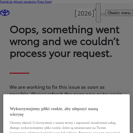
Przejdź do głównej zawartości
(Press Enter)
Otwórz menu
Oops, something went
wrong and we couldn’t
process your request.
We are working to fix this issue as soon as
possible. Please refresh the page now or try again
later.
Wykorzystujemy pliki cookie, aby ulepszyć naszą
witrynę
Chcemy ułatwić Ci korzystanie z naszej strony i usprawnić świadczenie usług,
dlatego wykorzystujemy pliki cookie, które są umieszczane na Twoim
komputerze, telefonie komórkowym lub tablecie. Pomagają one nam zrozumieć