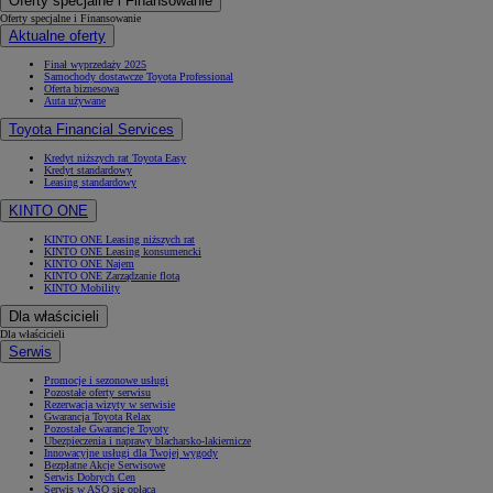
Oferty specjalne i Finansowanie
Oferty specjalne i Finansowanie
Aktualne oferty
Finał wyprzedaży 2025
Samochody dostawcze Toyota Professional
Oferta biznesowa
Auta używane
Toyota Financial Services
Kredyt niższych rat Toyota Easy
Kredyt standardowy
Leasing standardowy
KINTO ONE
KINTO ONE Leasing niższych rat
KINTO ONE Leasing konsumencki
KINTO ONE Najem
KINTO ONE Zarządzanie flotą
KINTO Mobility
Dla właścicieli
Dla właścicieli
Serwis
Promocje i sezonowe usługi
Pozostałe oferty serwisu
Rezerwacja wizyty w serwisie
Gwarancja Toyota Relax
Pozostałe Gwarancje Toyoty
Ubezpieczenia i naprawy blacharsko-lakiernicze
Innowacyjne usługi dla Twojej wygody
Bezpłatne Akcje Serwisowe
Serwis Dobrych Cen
Serwis w ASO się opłaca