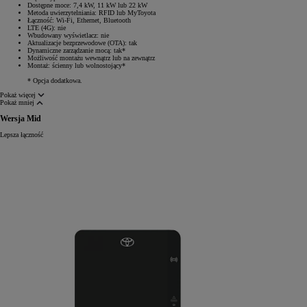
Dostępne moce: 7,4 kW, 11 kW lub 22 kW
Metoda uwierzytelniania: RFID lub MyToyota
Łączność: Wi-Fi, Ethernet, Bluetooth
LTE (4G): nie
Wbudowany wyświetlacz: nie
Aktualizacje bezprzewodowe (OTA): tak
Dynamiczne zarządzanie mocą: tak*
Możliwość montażu wewnątrz lub na zewnątrz
Montaż: ścienny lub wolnostojący*
* Opcja dodatkowa.
Pokaż więcej
Pokaż mniej
Wersja Mid
Lepsza łączność