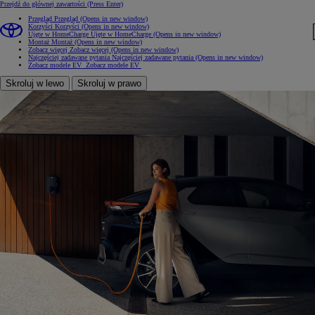
Przejdź do głównej zawartości
(Press Enter)
Przegląd
Przegląd
(Opens in new window)
Korzyści
Korzyści
(Opens in new window)
Ujęte w HomeCharge
Ujęte w HomeCharge
(Opens in new window)
Montaż
Montaż
(Opens in new window)
Zobacz więcej
Zobacz więcej
(Opens in new window)
Najczęściej zadawane pytania
Najczęściej zadawane pytania
(Opens in new window)
Zobacz modele EV
Zobacz modele EV
Skroluj w lewo
Skroluj w prawo