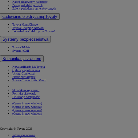
Napęd elektryczny na baterię
Zasięg aut elektrycznych
Zalety posiadania aut elektrycznych
Ładowanie elektrycznej Toyoty
Toyota HomeCharge
Toyota Charging Network
Jak naładować elektryczną Toyotę?
Systemy bezpieczeństwa
Toyota T-Mate
System eCall
Komunikacja z autem
Nowa aplikacja MyToyota
Cyfrowy opiekun auta
Usługi Connected
Płatne subskrypcje
Toyota Connectivity Match
Skontaktuj się z nami
Polityka ciasteczek
Deklaracja dostępności
(Opens in new window)
(Opens in new window)
(Opens in new window)
(Opens in new window)
Copyright © Toyota 2026
Informacje prawne