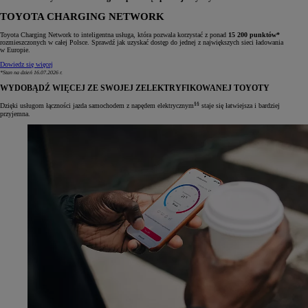
TOYOTA CHARGING NETWORK
Toyota Charging Network to inteligentna usługa, która pozwala korzystać z ponad
15 200 punktów*
rozmieszczonych w całej Polsce. Sprawdź jak uzyskać dostęp do jednej z największych sieci ładowania
w Europie.
Dowiedz się więcej
*Stan na dzień 16.07.2026 r.
WYDOBĄDŹ WIĘCEJ ZE SWOJEJ ZELEKTRYFIKOWANEJ TOYOTY
§§
Dzięki usługom łączności jazda samochodem z napędem elektrycznym
staje się łatwiejsza i bardziej
przyjemna.