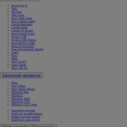
Nowe Aygo X
Yaris
GR Yaris
Yaris Cross
Nowy Yaris Cross
Nowy Urban Cruiser
Corolla Hatchback
Corolla Sedan
Corolla TS Kombi
Nowa Corolla Cross
Toyota C-HR
Toyota C-HR Plug-in
Nowa Toyota C-HR+
Nowa Toyota bZ4X
Nowa Toyota bZ4X Touring
Camry
Prius
Mirai
Nowy RAV4
Land Cruiser
Nowy GR GT
Samochody dostawcze
Hilux
Nowy Hilux
Nowy Hilux Electric
PROACE Max
PROACE
PROACE Verso
PROACE CITY
PROACE CITY Verso
Samochody używane
Umów się na jazdę testową
Zobacz wszystkie cenniki
Konfiguruj swoją Toyotę