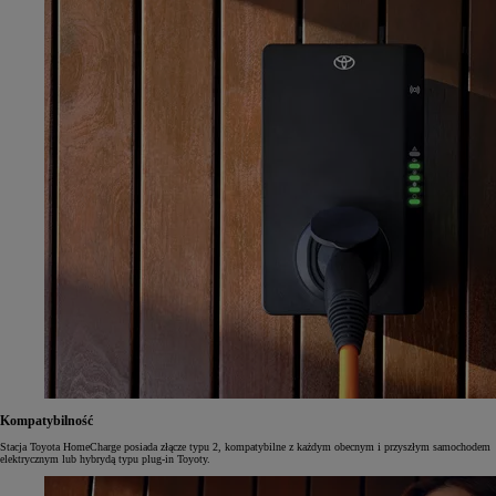
Kompatybilność
Stacja Toyota HomeCharge posiada złącze typu 2, kompatybilne z każdym obecnym i przyszłym samochodem
elektrycznym lub hybrydą typu plug-in Toyoty.