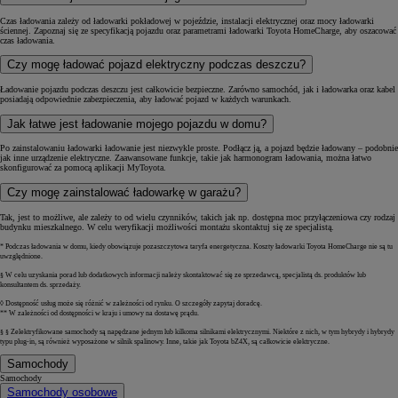
Czas ładowania zależy od ładowarki pokładowej w pojeździe, instalacji elektrycznej oraz mocy ładowarki
ściennej. Zapoznaj się ze specyfikacją pojazdu oraz parametrami ładowarki Toyota HomeCharge, aby oszacować
czas ładowania.
Czy mogę ładować pojazd elektryczny podczas deszczu?
Ładowanie pojazdu podczas deszczu jest całkowicie bezpieczne. Zarówno samochód, jak i ładowarka oraz kabel
posiadają odpowiednie zabezpieczenia, aby ładować pojazd w każdych warunkach.
Jak łatwe jest ładowanie mojego pojazdu w domu?
Po zainstalowaniu ładowarki ładowanie jest niezwykle proste. Podłącz ją, a pojazd będzie ładowany – podobnie
jak inne urządzenie elektryczne. Zaawansowane funkcje, takie jak harmonogram ładowania, można łatwo
skonfigurować za pomocą aplikacji MyToyota.
Czy mogę zainstalować ładowarkę w garażu?
Tak, jest to możliwe, ale zależy to od wielu czynników, takich jak np. dostępna moc przyłączeniowa czy rodzaj
budynku mieszkalnego. W celu weryfikacji możliwości montażu skontaktuj się ze specjalistą.
* Podczas ładowania w domu, kiedy obowiązuje pozaszczytowa taryfa energetyczna. Koszty ładowarki Toyota HomeCharge nie są tu
uwzględnione.
§ W celu uzyskania porad lub dodatkowych informacji należy skontaktować się ze sprzedawcą, specjalistą ds. produktów lub
konsultantem ds. sprzedaży.
◊ Dostępność usług może się różnić w zależności od rynku. O szczegóły zapytaj doradcę.
** W zależności od dostępności w kraju i umowy na dostawę prądu.
§ § Zelektryfikowane samochody są napędzane jednym lub kilkoma silnikami elektrycznymi. Niektóre z nich, w tym hybrydy i hybrydy
typu plug-in, są również wyposażone w silnik spalinowy. Inne, takie jak Toyota bZ4X, są całkowicie elektryczne.
Samochody
Samochody
Samochody osobowe