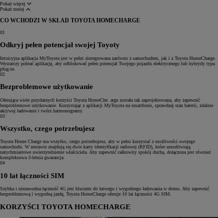
Pokaż więcej
Pokaż mniej
CO WCHODZI W SKŁAD TOYOTA HOMECHARGE
01
Odkryj pełen potencjał swojej Toyoty
Intuicyjna aplikacja MyToyota jest w pełni zintegrowana zarówno z samochodem, jak i z Toyota HomeCharge.
Wystarczy pobrać aplikację, aby odblokować pełen potencjał Twojego pojazdu elektrycznego lub hybrydy typu
plug-in.
02
Bezproblemowe użytkowanie
Oferująca wiele przydatnych korzyści Toyota HomeChe. arge została tak zaprojektowana, aby zapewnić
bezproblemowe użytkowanie. Korzystając z aplikacji MyToyota na smartfonie, sprawdzaj stan baterii, zdalnie
aktywuj ładowanie i twórz harmonogramy.
03
Wszystko, czego potrzebujesz
Toyota Home Charge ma wszytko, czego potrzebujesz, aby w pełni korzystać z możliwości swojego
samochodu. W zestawie znajdują się dwie karty identyfikacji radiowej (RFID), które umożliwiają
natychmiastowe uwierzytelnienie właściciela. Aby zapewnić całkowity spokój ducha, dołączona jest również
kompleksowa 3-letnia gwarancja.
04
10 lat łączności SIM
Szybka i niezawodna łączność 4G jest kluczem do łatwego i wygodnego ładowania w domu. Aby zapewnić
bezproblemową i wygodną jazdę, Toyota HomeCharge oferuje 10 lat łączności 4G SIM.
KORZYŚCI TOYOTA HOMECHARGE