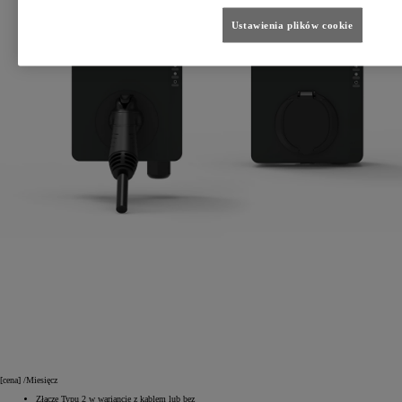
Ustawienia plików cookie
[cena]
/Miesięcz
Złącze Typu 2 w wariancie z kablem lub bez