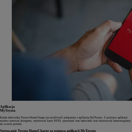
Aplikacja
MyToyota
Każda ładowarka Toyota HomeCharge ma możliwość połączenia z aplikacją MyToyota. Z poziomu aplikacji
możesz sterować dostępem, rejestrować karty RFID, sprawdzać stan ładowarki oraz dostosować harmonogramy
do swoich potrzeb.
Sterowanie Toyota HomeCharge za pomocą aplikacji MyToyota