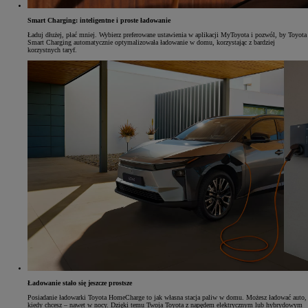
Smart Charging: inteligentne i proste ładowanie
Ładuj dłużej, płać mniej. Wybierz preferowane ustawienia w aplikacji MyToyota i pozwól, by Toyota
Smart Charging automatycznie optymalizowała ładowanie w domu, korzystając z bardziej
korzystnych taryf.
Ładowanie stało się jeszcze prostsze
Posiadanie ładowarki Toyota HomeCharge to jak własna stacja paliw w domu. Możesz ładować auto,
kiedy chcesz – nawet w nocy. Dzięki temu Twoja Toyota z napędem elektrycznym lub hybrydowym