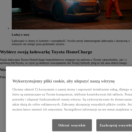
Ładuj w nocy
Ładowanie w domu to komfort i oszczędność. Stwórz nocny harmonogram ładowania i skorzystaj z
niższych cen energii poza godzinami szczytu.
Wybierz swoją ładowarkę Toyota HomeCharge
Stacja ładowania Toyota HomeCharge bezproblemowo integruje się zarówno z Twoim samochodem, jak i z
aplikacją MyToyota, co czyni ją idealnym rozwiązaniem dla Twojej hybrydy plug-in lub auta elektrycznego.
Wersja Base
Pakiet startowy
Wykorzystujemy pliki cookie, aby ulepszyć naszą witrynę
Chcemy ułatwić Ci korzystanie z naszej strony i usprawnić świadczenie usług, dlatego 
które są umieszczane na Twoim komputerze, telefonie komórkowym lub tablecie. Pom
potrzeby i ulepszać funkcjonalność naszej witryny. Są wykorzystywane do dostarczania u
także służą do celów reklamowych. Zalecamy akceptację wszystkich plików cookie. Jeże
możesz łatwo zmienić ich ustawienia. Szczegółowe informacje na ten temat znajdziesz w
Odrzuć wszystkie
Zaakceptuj wszystki