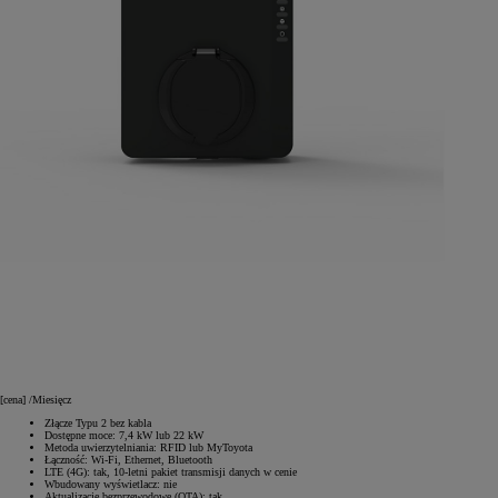
[cena]
/Miesięcz
Złącze Typu 2 bez kabla
Dostępne moce: 7,4 kW lub 22 kW
Metoda uwierzytelniania: RFID lub MyToyota
Łączność: Wi-Fi, Ethernet, Bluetooth
LTE (4G): tak, 10-letni pakiet transmisji danych w cenie
Wbudowany wyświetlacz: nie
Aktualizacje bezprzewodowe (OTA): tak