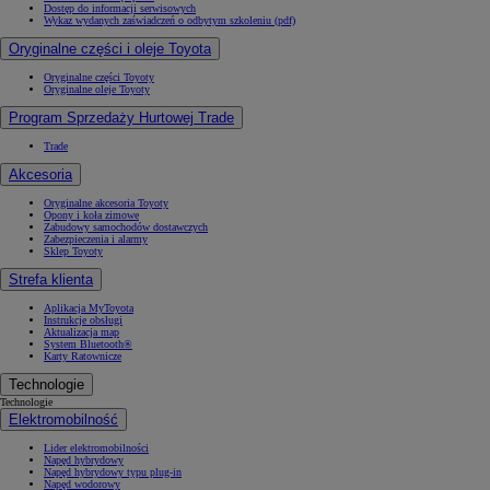
Dostęp do informacji serwisowych
Wykaz wydanych zaświadczeń o odbytym szkoleniu (pdf)
Oryginalne części i oleje Toyota
Oryginalne części Toyoty
Oryginalne oleje Toyoty
Program Sprzedaży Hurtowej Trade
Trade
Akcesoria
Oryginalne akcesoria Toyoty
Opony i koła zimowe
Zabudowy samochodów dostawczych
Zabezpieczenia i alarmy
Sklep Toyoty
Strefa klienta
Aplikacja MyToyota
Instrukcje obsługi
Aktualizacja map
System Bluetooth®
Karty Ratownicze
Technologie
Technologie
Elektromobilność
Lider elektromobilności
Napęd hybrydowy
Napęd hybrydowy typu plug-in
Napęd wodorowy