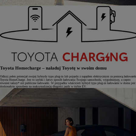
Toyota Homecharge – naładuj Toyotę w swoim domu
Odkryj pełen potencjał swojej hybrydy typu plug-in lub pojazdu z napędem elektrycznym za pomocą ładowarek
Toyota HomeCharge. Jest to szybki i łatwy sposób ładowania Twojego samochodu, wygodniejszy, a często
również tańszy* niż publiczne ładowarki. W przypadku właścicieli hybryd typu plug-in ładowanie w domu jest
doskonałym sposobem na maksymalizację długości jazdy w trybie EV.