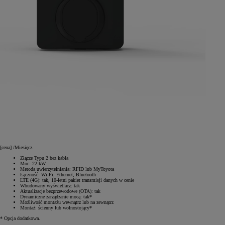
[cena]
/Miesięcz
Złącze Typu 2 bez kabla
Moc: 22 kW
Metoda uwierzytelniania: RFID lub MyToyota
Łączność: Wi-Fi, Ethernet, Bluetooth
LTE (4G): tak, 10-letni pakiet transmisji danych w cenie
Wbudowany wyświetlacz: tak
Aktualizacje bezprzewodowe (OTA): tak
Dynamiczne zarządzanie mocą: tak*
Możliwość montażu wewnątrz lub na zewnątrz
Montaż: ścienny lub wolnostojący*
* Opcja dodatkowa.