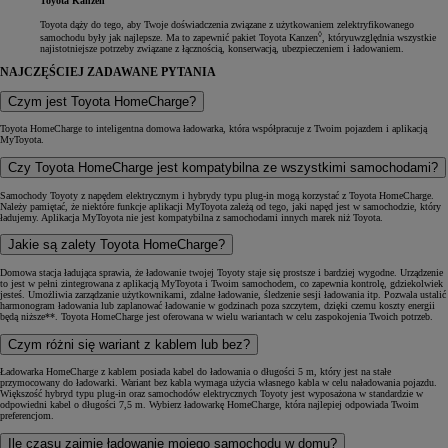
Toyota Kanzen
Toyota dąży do tego, aby Twoje doświadczenia związane z użytkowaniem zelektryfikowanego
◊
samochodu były jak najlepsze. Ma to zapewnić pakiet Toyota Kanzen
, któryuwzględnia wszystkie
najistotniejsze potrzeby związane z łącznością, konserwacją, ubezpieczeniem i ładowaniem.
NAJCZĘŚCIEJ ZADAWANE PYTANIA
Czym jest Toyota HomeCharge?
Toyota HomeCharge to inteligentna domowa ładowarka, która współpracuje z Twoim pojazdem i aplikacją
MyToyota.
Czy Toyota HomeCharge jest kompatybilna ze wszystkimi samochodami?
Samochody Toyoty z napędem elektrycznym i hybrydy typu plug-in mogą korzystać z Toyota HomeCharge.
Należy pamiętać, że niektóre funkcje aplikacji MyToyota zależą od tego, jaki napęd jest w samochodzie, który
ładujemy. Aplikacja MyToyota nie jest kompatybilna z samochodami innych marek niż Toyota.
Jakie są zalety Toyota HomeCharge?
Domowa stacja ładująca sprawia, że ładowanie twojej Toyoty staje się prostsze i bardziej wygodne. Urządzenie
to jest w pełni zintegrowana z aplikacją MyToyota i Twoim samochodem, co zapewnia kontrolę, gdziekolwiek
jesteś. Umożliwia zarządzanie użytkownikami, zdalne ładowanie, śledzenie sesji ładowania itp. Pozwala ustalić
harmonogram ładowania lub zaplanować ładowanie w godzinach poza szczytem, dzięki czemu koszty energii
będą niższe**. Toyota HomeCharge jest oferowana w wielu wariantach w celu zaspokojenia Twoich potrzeb.
Czym różni się wariant z kablem lub bez?
Ładowarka HomeCharge z kablem posiada kabel do ładowania o długości 5 m, który jest na stałe
przymocowany do ładowarki. Wariant bez kabla wymaga użycia własnego kabla w celu naładowania pojazdu.
Większość hybryd typu plug-in oraz samochodów elektrycznych Toyoty jest wyposażona w standardzie w
odpowiedni kabel o długości 7,5 m. Wybierz ładowarkę HomeCharge, która najlepiej odpowiada Twoim
preferencjom.
Ile czasu zajmie ładowanie mojego samochodu w domu?