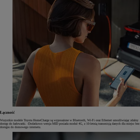
Łączność
Wszystkie modele Toyota HomeCharge są wyposażone w Bluetooth, Wi-Fi oraz Ethernet umożliwiając zdalny
dostęp do ładowarki. -Dodatkowo wersja MID posiada moduł 4G, z 10-letnią transmisją danych dla miejsc bez
dostępu do domowego internetu.