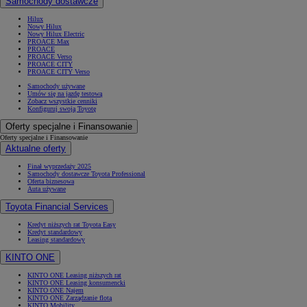
Samochody dostawcze
Hilux
Nowy Hilux
Nowy Hilux Electric
PROACE Max
PROACE
PROACE Verso
PROACE CITY
PROACE CITY Verso
Samochody używane
Umów się na jazdę testową
Zobacz wszystkie cenniki
Konfiguruj swoją Toyotę
Oferty specjalne i Finansowanie
Oferty specjalne i Finansowanie
Aktualne oferty
Finał wyprzedaży 2025
Samochody dostawcze Toyota Professional
Oferta biznesowa
Auta używane
Toyota Financial Services
Kredyt niższych rat Toyota Easy
Kredyt standardowy
Leasing standardowy
KINTO ONE
KINTO ONE Leasing niższych rat
KINTO ONE Leasing konsumencki
KINTO ONE Najem
KINTO ONE Zarządzanie flotą
KINTO Mobility