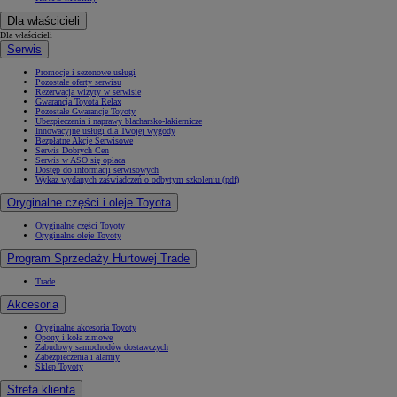
Dla właścicieli
Dla właścicieli
Serwis
Promocje i sezonowe usługi
Pozostałe oferty serwisu
Rezerwacja wizyty w serwisie
Gwarancja Toyota Relax
Pozostałe Gwarancje Toyoty
Ubezpieczenia i naprawy blacharsko-lakiernicze
Innowacyjne usługi dla Twojej wygody
Bezpłatne Akcje Serwisowe
Serwis Dobrych Cen
Serwis w ASO się opłaca
Dostęp do informacji serwisowych
Wykaz wydanych zaświadczeń o odbytym szkoleniu (pdf)
Oryginalne części i oleje Toyota
Oryginalne części Toyoty
Oryginalne oleje Toyoty
Program Sprzedaży Hurtowej Trade
Trade
Akcesoria
Oryginalne akcesoria Toyoty
Opony i koła zimowe
Zabudowy samochodów dostawczych
Zabezpieczenia i alarmy
Sklep Toyoty
Strefa klienta