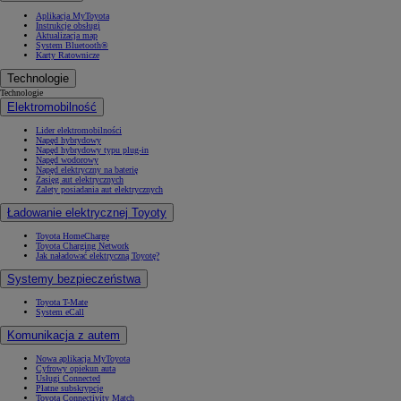
Aplikacja MyToyota
Instrukcje obsługi
Aktualizacja map
System Bluetooth®
Karty Ratownicze
Technologie
Technologie
Elektromobilność
Lider elektromobilności
Napęd hybrydowy
Napęd hybrydowy typu plug-in
Napęd wodorowy
Napęd elektryczny na baterię
Zasięg aut elektrycznych
Zalety posiadania aut elektrycznych
Ładowanie elektrycznej Toyoty
Toyota HomeCharge
Toyota Charging Network
Jak naładować elektryczną Toyotę?
Systemy bezpieczeństwa
Toyota T-Mate
System eCall
Komunikacja z autem
Nowa aplikacja MyToyota
Cyfrowy opiekun auta
Usługi Connected
Płatne subskrypcje
Toyota Connectivity Match