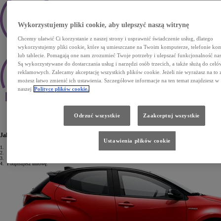
Wykorzystujemy pliki cookie, aby ulepszyć naszą witrynę
Chcemy ułatwić Ci korzystanie z naszej strony i usprawnić świadczenie usług, dlatego
Decyzja kredytowa w ciągu godziny
wykorzystujemy pliki cookie, które są umieszczane na Twoim komputerze, telefonie 
lub tablecie. Pomagają one nam zrozumieć Twoje potrzeby i ulepszać funkcjonalność nas
Są wykorzystywane do dostarczania usług i narzędzi osób trzecich, a także służą do celó
reklamowych. Zalecamy akceptację wszystkich plików cookie. Jeżeli nie wyrażasz na to 
możesz łatwo zmienić ich ustawienia. Szczegółowe informacje na ten temat znajdziesz w
naszej
Polityce plików cookie.
Elastyczne, dopasowane do Twoich potrzeb warunki spłaty
Odrzuć wszystkie
Zaakceptuj wszystkie
Wypełnij formularz online
Jak uzyskać Kredyt standardowy?
Ustawienia plików cookie
1.
Wypełniasz wniosek kredytowy w 5 minut.
2.
Przedstawiasz dokument tożsamości oraz dokumenty finansowe.
3.
Po 1 godzinie odbierasz decyzję kredytową.
4.
Podpisujesz umowę.