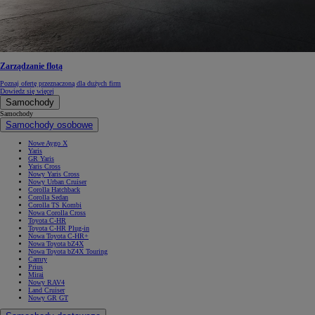
Zarządzanie flotą
Poznaj ofertę przeznaczoną dla dużych firm
Dowiedz się więcej
Samochody
Samochody
Samochody osobowe
Nowe Aygo X
Yaris
GR Yaris
Yaris Cross
Nowy Yaris Cross
Nowy Urban Cruiser
Corolla Hatchback
Corolla Sedan
Corolla TS Kombi
Nowa Corolla Cross
Toyota C-HR
Toyota C-HR Plug-in
Nowa Toyota C-HR+
Nowa Toyota bZ4X
Nowa Toyota bZ4X Touring
Camry
Prius
Mirai
Nowy RAV4
Land Cruiser
Nowy GR GT