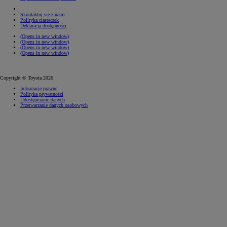
Skontaktuj się z nami
Polityka ciasteczek
Deklaracja dostępności
(Opens in new window)
(Opens in new window)
(Opens in new window)
(Opens in new window)
Copyright © Toyota 2026
Informacje prawne
Polityka prywatności
Udostępnianie danych
Przetwarzanie danych osobowych