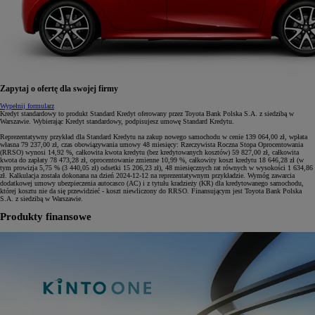
Zapytaj o ofertę dla swojej firmy
Wypełnij formularz
Kredyt standardowy to produkt Standard Kredyt oferowany przez Toyota Bank Polska S.A. z siedzibą w
Warszawie. Wybierając Kredyt standardowy, podpisujesz umowę Standard Kredytu.
Reprezentatywny przykład dla Standard Kredytu na zakup nowego samochodu w cenie 139 064,00 zł, wpłata
własna 79 237,00 zł, czas obowiązywania umowy 48 miesięcy: Rzeczywista Roczna Stopa Oprocentowania
(RRSO) wynosi 14,92 %, całkowita kwota kredytu (bez kredytowanych kosztów) 59 827,00 zł, całkowita
kwota do zapłaty 78 473,28 zł, oprocentowanie zmienne 10,99 %, całkowity koszt kredytu 18 646,28 zł (w
tym prowizja 5,75 % (3 440,05 zł) odsetki 15 206,23 zł), 48 miesięcznych rat równych w wysokości 1 634,86
zł. Kalkulacja została dokonana na dzień 2024-12-12 na reprezentatywnym przykładzie. Wymóg zawarcia
dodatkowej umowy ubezpieczenia autocasco (AC) i z tytułu kradzieży (KR) dla kredytowanego samochodu,
której kosztu nie da się przewidzieć - koszt niewliczony do RRSO. Finansującym jest Toyota Bank Polska
S.A. z siedzibą w Warszawie.
Produkty finansowe