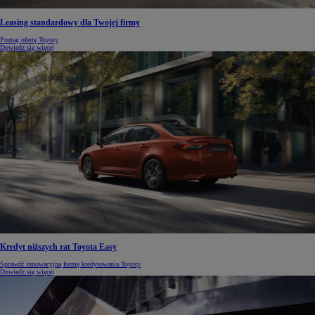
Leasing standardowy dla Twojej firmy
Poznaj ofertę Toyoty
Dowiedz się więcej
Kredyt niższych rat Toyota Easy
Sprawdź innowacyjną formę kredytowania Toyoty
Dowiedz się więcej