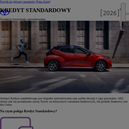
Przejdź do głównej zawartości
(Press Enter)
KREDYT STANDARDOWY
Gwarancja korzystnego oprocentowania
Atutami Kredytu standardowego jest dogodne oprocentowanie oraz szybka decyzja o jego przyznaniu. Jeśli
chcesz stać się posiadaczem nowej Toyoty na korzystnych warunkach kredytowych, ten produkt finansowy jest
dla Ciebie.
Na czym polega Kredyt Standardowy?