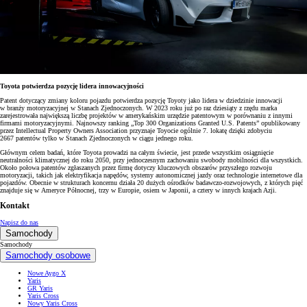
Toyota potwierdza pozycję lidera innowacyjności
Patent dotyczący zmiany koloru pojazdu potwierdza pozycję Toyoty jako lidera w dziedzinie innowacji
w branży motoryzacyjnej w Stanach Zjednoczonych. W 2023 roku już po raz dziesiąty z rzędu marka
zarejestrowała największą liczbę projektów w amerykańskim urzędzie patentowym w porównaniu z innymi
firmami motoryzacyjnymi. Najnowszy ranking „Top 300 Organizations Granted U.S. Patents” opublikowany
przez Intellectual Property Owners Association przyznaje Toyocie ogólnie 7. lokatę dzięki zdobyciu
2667 patentów tylko w Stanach Zjednoczonych w ciągu jednego roku.
Głównym celem badań, które Toyota prowadzi na całym świecie, jest przede wszystkim osiągnięcie
neutralności klimatycznej do roku 2050, przy jednoczesnym zachowaniu swobody mobilności dla wszystkich.
Około połowa patentów zgłaszanych przez firmę dotyczy kluczowych obszarów przyszłego rozwoju
motoryzacji, takich jak elektryfikacja napędów, systemy autonomicznej jazdy oraz technologie internetowe dla
pojazdów. Obecnie w strukturach koncernu działa 20 dużych ośrodków badawczo-rozwojowych, z których pięć
znajduje się w Ameryce Północnej, trzy w Europie, osiem w Japonii, a cztery w innych krajach Azji.
Kontakt
Napisz do nas
Samochody
Samochody
Samochody osobowe
Nowe Aygo X
Yaris
GR Yaris
Yaris Cross
Nowy Yaris Cross