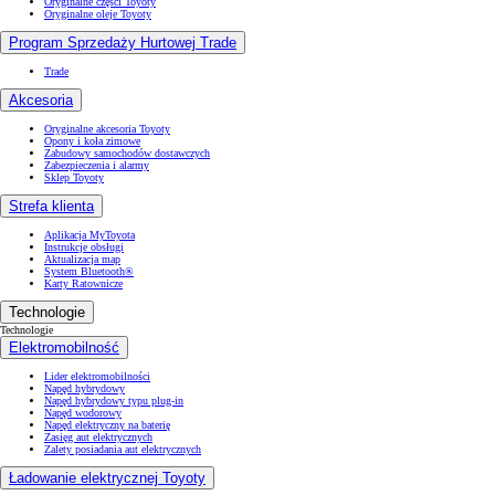
Oryginalne części Toyoty
Oryginalne oleje Toyoty
Program Sprzedaży Hurtowej Trade
Trade
Akcesoria
Oryginalne akcesoria Toyoty
Opony i koła zimowe
Zabudowy samochodów dostawczych
Zabezpieczenia i alarmy
Sklep Toyoty
Strefa klienta
Aplikacja MyToyota
Instrukcje obsługi
Aktualizacja map
System Bluetooth®
Karty Ratownicze
Technologie
Technologie
Elektromobilność
Lider elektromobilności
Napęd hybrydowy
Napęd hybrydowy typu plug-in
Napęd wodorowy
Napęd elektryczny na baterię
Zasięg aut elektrycznych
Zalety posiadania aut elektrycznych
Ładowanie elektrycznej Toyoty