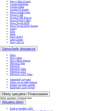
Nowy Urban Cruiser
Corolla Hatchback
Corolla Sedan
Corolla TS Kombi
Nowa Corolla Cross
Toyota C-HR
Toyota C-HR Plug-in
Nowa Toyota C-HR+
Nowa Toyota bZ4X
Nowa Toyota bZ4X Touring
Camry
Prius
Mirai
Nowy RAV4
Land Cruiser
Nowy GR GT
Samochody dostawcze
Hilux
Nowy Hilux
Nowy Hilux Electric
PROACE Max
PROACE
PROACE Verso
PROACE CITY
PROACE CITY Verso
Samochody używane
Umów się na jazdę testową
Zobacz wszystkie cenniki
Konfiguruj swoją Toyotę
Oferty specjalne i Finansowanie
Oferty specjalne i Finansowanie
Aktualne oferty
Finał wyprzedaży 2025