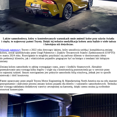
Lakier samochodowy, który w kontrolowanych warunkach może zmienić kolor przy użyciu światła
i ciepła, to najnowszy patent Toyoty. Dzięki tej technice modyfikacja koloru auta będzie o wiele tańsza
i łatwiejsza niż dotychczas.
Wniosek patentowy
Toyoty z 2022 roku dotyczący lakieru, który umożliwia szybką i kompleksową zmianę
koloru, został opublikowany przez Urząd Patentowy i Znaków Towarowych Stanów Zjednoczonych (USPTO)
w marcu 2024 roku. Rozwiązanie to mogłoby przysłużyć się zarówno dilerom w dostosowaniu oferty
do preferencji klientów, jak i właścicielom pojazdów pragnącym być na bieżąco z trendami lub lubiącym
zmiany.
Zmiana koloru samochodu to zabieg wymagający czasu, pracy i środków finansowych. Aktualnie
przemalowanie auta wymaga kilku etapów i wiąże się z koniecznością pozostawienia go w serwisie przez
co najmniej tydzień. Innym rozwiązaniem jest pokrycie samochodu folią winylową, jednak jest to sposób
nietrwały i dość kosztowny.
Patent opracowany przez zespół Toyota Motor Engineering & Manufacturing North America ma na celu znaczne
przyspieszenie i ułatwienie procesu zmiany koloru pojazdu dla dilerów i warsztatów samochodowych. Technika
nie wymaga nakładania dodatkowej warstwy zewnętrznej na karoserię, dzięki czemu można ją swobodnie
stosować komercyjnie.