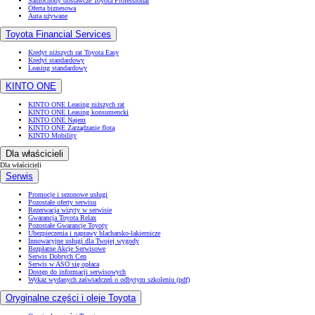
Samochody dostawcze Toyota Professional
Oferta biznesowa
Auta używane
Toyota Financial Services
Kredyt niższych rat Toyota Easy
Kredyt standardowy
Leasing standardowy
KINTO ONE
KINTO ONE Leasing niższych rat
KINTO ONE Leasing konsumencki
KINTO ONE Najem
KINTO ONE Zarządzanie flotą
KINTO Mobility
Dla właścicieli
Dla właścicieli
Serwis
Promocje i sezonowe usługi
Pozostałe oferty serwisu
Rezerwacja wizyty w serwisie
Gwarancja Toyota Relax
Pozostałe Gwarancje Toyoty
Ubezpieczenia i naprawy blacharsko-lakiernicze
Innowacyjne usługi dla Twojej wygody
Bezpłatne Akcje Serwisowe
Serwis Dobrych Cen
Serwis w ASO się opłaca
Dostęp do informacji serwisowych
Wykaz wydanych zaświadczeń o odbytym szkoleniu (pdf)
Oryginalne części i oleje Toyota