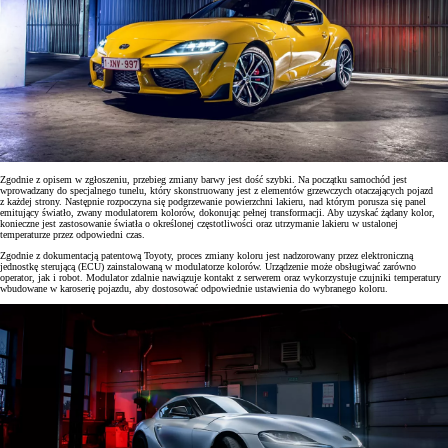
Zgodnie z opisem w zgłoszeniu, przebieg zmiany barwy jest dość szybki. Na początku samochód jest
wprowadzany do specjalnego tunelu, który skonstruowany jest z elementów grzewczych otaczających pojazd
z każdej strony. Następnie rozpoczyna się podgrzewanie powierzchni lakieru, nad którym porusza się panel
emitujący światło, zwany modulatorem kolorów, dokonując pełnej transformacji. Aby uzyskać żądany kolor,
konieczne jest zastosowanie światła o określonej częstotliwości oraz utrzymanie lakieru w ustalonej
temperaturze przez odpowiedni czas.
Zgodnie z dokumentacją patentową Toyoty, proces zmiany koloru jest nadzorowany przez elektroniczną
jednostkę sterującą (ECU) zainstalowaną w modulatorze kolorów. Urządzenie może obsługiwać zarówno
operator, jak i robot. Modulator zdalnie nawiązuje kontakt z serwerem oraz wykorzystuje czujniki temperatury
wbudowane w karoserię pojazdu, aby dostosować odpowiednie ustawienia do wybranego koloru.