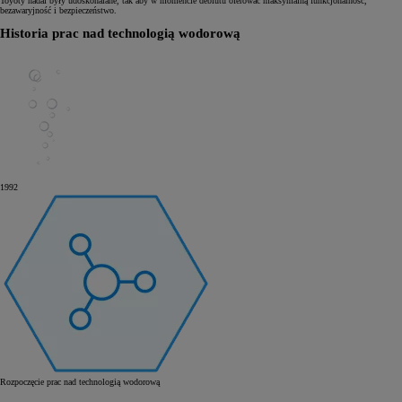
Toyoty nadal były udoskonalane, tak aby w momencie debiutu oferować maksymalną funkcjonalność,
bezawaryjność i bezpieczeństwo.
Historia prac nad technologią wodorową
1992
Rozpoczęcie prac nad technologią wodorową