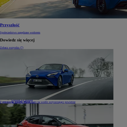
Przyszłość
Społeczeństwo napędzane wodorem
Dowiedz się więcej
Zobacz wszystko (7)
Samochody
Samochody
Samochody osobowe
Nowe Aygo X
Yaris
GR Yaris
Yaris Cross
Nowy Yaris Cross
Nowy Urban Cruiser
Corolla Hatchback
Corolla Sedan
Corolla TS Kombi
2 generacja Toyoty Mirai
Auto na wodór oczyszczające powietrze
Nowa Corolla Cross
Toyota C-HR
Toyota C-HR Plug-in
Nowa Toyota C-HR+
Nowa Toyota bZ4X
Nowa Toyota bZ4X Touring
Camry
Prius