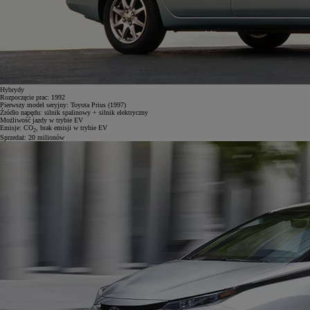
Hybrydy
Rozpoczęcie prac:
1992
Pierwszy model seryjny:
Toyota Prius (1997)
Źródło napędu:
silnik spalinowy + silnik elektryczny
Możliwość jazdy w trybie EV
Emisje:
CO
, brak emisji w trybie EV
2
Sprzedaż:
20 milionów