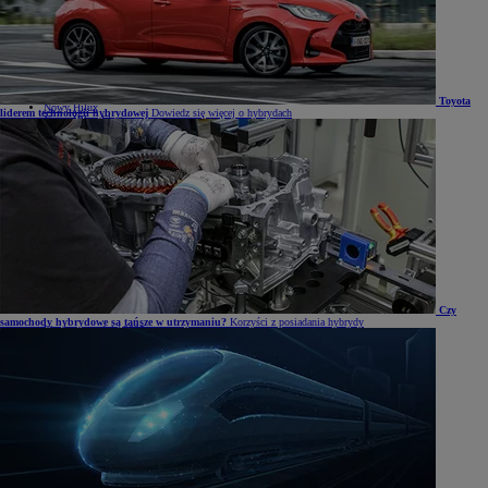
Mirai
Nowy RAV4
Land Cruiser
Nowy GR GT
Samochody dostawcze
Hilux
Toyota
Nowy Hilux
liderem technologii hybrydowej
Dowiedz się więcej o hybrydach
Nowy Hilux Electric
PROACE Max
PROACE
PROACE Verso
PROACE CITY
PROACE CITY Verso
Samochody używane
Umów się na jazdę testową
Zobacz wszystkie cenniki
Konfiguruj swoją Toyotę
Oferty specjalne i Finansowanie
Oferty specjalne i Finansowanie
Aktualne oferty
Czy
samochody hybrydowe są tańsze w utrzymaniu?
Korzyści z posiadania hybrydy
Finał wyprzedaży 2025
Samochody dostawcze Toyota Professional
Oferta biznesowa
Auta używane
Toyota Financial Services
Kredyt niższych rat Toyota Easy
Kredyt standardowy
Leasing standardowy
KINTO ONE