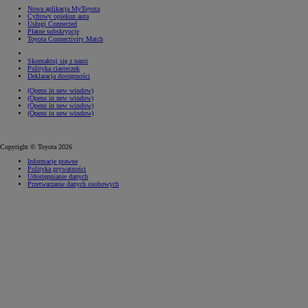
Nowa aplikacja MyToyota
Cyfrowy opiekun auta
Usługi Connected
Płatne subskrypcje
Toyota Connectivity Match
Skontaktuj się z nami
Polityka ciasteczek
Deklaracja dostępności
(Opens in new window)
(Opens in new window)
(Opens in new window)
(Opens in new window)
Copyright © Toyota 2026
Informacje prawne
Polityka prywatności
Udostępnianie danych
Przetwarzanie danych osobowych