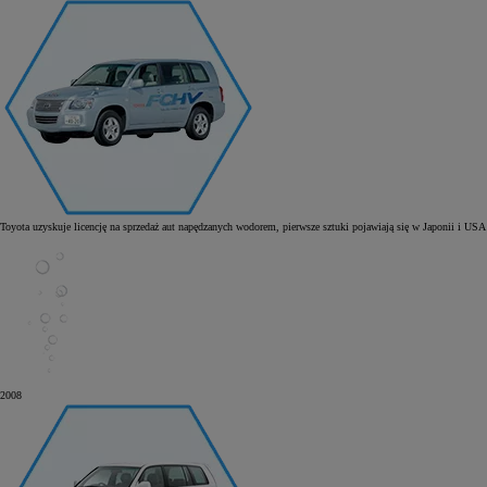
Toyota uzyskuje licencję na sprzedaż aut napędzanych wodorem, pierwsze sztuki pojawiają się w Japonii i USA
2008