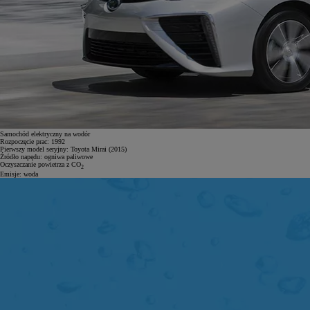
Samochód elektryczny na wodór
Rozpoczęcie prac:
1992
Pierwszy model seryjny:
Toyota Mirai (2015)
Źródło napędu:
ogniwa paliwowe
Oczyszczanie powietrza z CO
2
Emisje:
woda