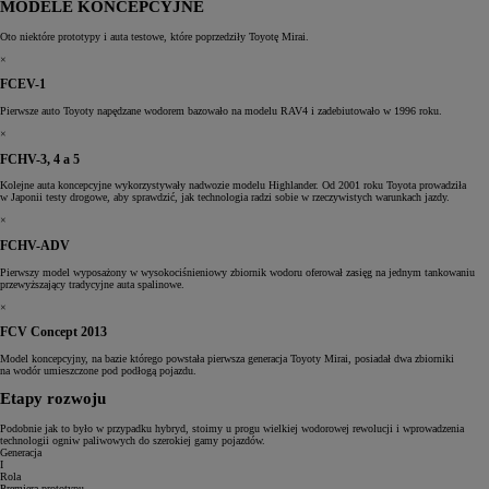
MODELE KONCEPCYJNE
Oto niektóre prototypy i auta testowe, które poprzedziły Toyotę Mirai.
×
FCEV-1
Pierwsze auto Toyoty napędzane wodorem bazowało na modelu RAV4 i zadebiutowało w 1996 roku.
×
FCHV-3, 4 a 5
Kolejne auta koncepcyjne wykorzystywały nadwozie modelu Highlander. Od 2001 roku Toyota prowadziła
w Japonii testy drogowe, aby sprawdzić, jak technologia radzi sobie w rzeczywistych warunkach jazdy.
×
FCHV-ADV
Pierwszy model wyposażony w wysokociśnieniowy zbiornik wodoru oferował zasięg na jednym tankowaniu
przewyższający tradycyjne auta spalinowe.
×
FCV Concept 2013
Model koncepcyjny, na bazie którego powstała pierwsza generacja Toyoty Mirai, posiadał dwa zbiorniki
na wodór umieszczone pod podłogą pojazdu.
Etapy rozwoju
Podobnie jak to było w przypadku hybryd, stoimy u progu wielkiej wodorowej rewolucji i wprowadzenia
technologii ogniw paliwowych do szerokiej gamy pojazdów.
Generacja
I
Rola
Premiera prototypu,