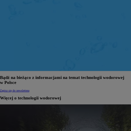
Bądź na bieżąco z informacjami na temat technologii wodorowej
w Polsce
Zapisz się do newslettera
Więcej o technologii wodorowej