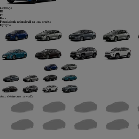
Generacja
III
IV
Rola
Przeniesienie technologii na inne modele
Hybryda
Auto elektryczne
na wodór