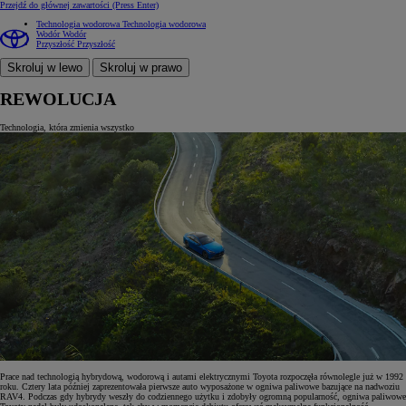
Przejdź do głównej zawartości
(Press Enter)
Technologia wodorowa
Technologia wodorowa
Wodór
Wodór
Przyszłość
Przyszłość
Skroluj w lewo
Skroluj w prawo
REWOLUCJA
Technologia, która zmienia wszystko
Prace nad technologią hybrydową, wodorową i autami elektrycznymi Toyota rozpoczęła równolegle już w 1992
roku. Cztery lata później zaprezentowała pierwsze auto wyposażone w ogniwa paliwowe bazujące na nadwoziu
RAV4. Podczas gdy hybrydy weszły do codziennego użytku i zdobyły ogromną popularność, ogniwa paliwowe