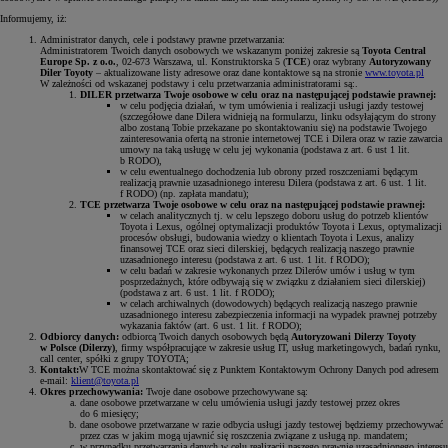
Informujemy, iż:
Administrator danych, cele i podstawy prawne przetwarzania:
Administratorem Twoich danych osobowych we wskazanym poniżej zakresie są
Toyota Central
Europe Sp. z o.o.
, 02-673 Warszawa, ul. Konstruktorska 5 (
TCE
) oraz wybrany
Autoryzowany
Diler Toyoty
– aktualizowane listy adresowe oraz dane kontaktowe są na stronie
www.toyota.pl
W zależności od wskazanej podstawy i celu przetwarzania administratorami są:.
DILER przetwarza Twoje osobowe w celu oraz na następującej podstawie prawnej:
w celu podjęcia działań, w tym umówienia i realizacji usługi jazdy testowej
(szczegółowe dane Dilera widnieją na formularzu, linku odsyłającym do strony
albo zostaną Tobie przekazane po skontaktowaniu się) na podstawie Twojego
zainteresowania ofertą na stronie internetowej TCE i Dilera oraz w razie zawarcia
umowy na taką usługę w celu jej wykonania (podstawa z art. 6 ust 1 lit.
b RODO),
w celu ewentualnego dochodzenia lub obrony przed roszczeniami będącym
realizacją prawnie uzasadnionego interesu Dilera (podstawa z art. 6 ust. 1 lit.
f RODO) (np. zapłata mandatu);
TCE przetwarza Twoje osobowe w celu oraz na następującej podstawie prawnej:
w celach analitycznych tj. w celu lepszego doboru usług do potrzeb klientów
Toyota i Lexus, ogólnej optymalizacji produktów Toyota i Lexus, optymalizacji
procesów obsługi, budowania wiedzy o klientach Toyota i Lexus, analizy
finansowej TCE oraz sieci dilerskiej, będących realizacją naszego prawnie
uzasadnionego interesu (podstawa z art. 6 ust. 1 lit. f RODO);
w celu badań w zakresie wykonanych przez Dilerów umów i usług w tym
posprzedażnych, które odbywają się w związku z działaniem sieci dilerskiej)
(podstawa z art. 6 ust. 1 lit. f RODO);
w celach archiwalnych (dowodowych) będących realizacją naszego prawnie
uzasadnionego interesu zabezpieczenia informacji na wypadek prawnej potrzeby
wykazania faktów (art. 6 ust. 1 lit. f RODO);
Odbiorcy danych:
odbiorcą Twoich danych osobowych będą
Autoryzowani Dilerzy Toyoty
w Polsce (Dilerzy)
, firmy współpracujące w zakresie usług IT, usług marketingowych, badań rynku,
call center, spółki z grupy TOYOTA;
Kontakt:
W TCE można skontaktować się z Punktem Kontaktowym Ochrony Danych pod adresem
e-mail:
klient@toyota.pl
Okres przechowywania:
Twoje dane osobowe przechowywane są:
dane osobowe przetwarzane w celu umówienia usługi jazdy testowej przez okres
do 6 miesięcy;
dane osobowe przetwarzane w razie odbycia usługi jazdy testowej będziemy przechowywać
przez czas w jakim mogą ujawnić się roszczenia związane z usługą np. mandatem;
w przypadku przetwarzania danych w celu realizacji naszego prawnie uzasadnionego interesu