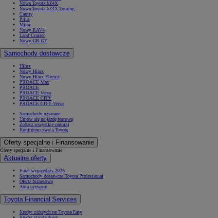
Nowa Toyota bZ4X
Nowa Toyota bZ4X Touring
Camry
Prius
Mirai
Nowy RAV4
Land Cruiser
Nowy GR GT
Samochody dostawcze
Hilux
Nowy Hilux
Nowy Hilux Electric
PROACE Max
PROACE
PROACE Verso
PROACE CITY
PROACE CITY Verso
Samochody używane
Umów się na jazdę testową
Zobacz wszystkie cenniki
Konfiguruj swoją Toyotę
Oferty specjalne i Finansowanie
Oferty specjalne i Finansowanie
Aktualne oferty
Finał wyprzedaży 2025
Samochody dostawcze Toyota Professional
Oferta biznesowa
Auta używane
Toyota Financial Services
Kredyt niższych rat Toyota Easy
Kredyt standardowy