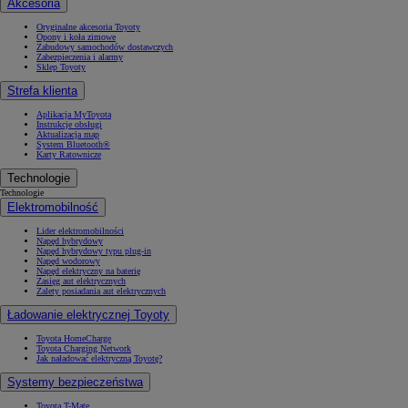
Akcesoria
Oryginalne akcesoria Toyoty
Opony i koła zimowe
Zabudowy samochodów dostawczych
Zabezpieczenia i alarmy
Sklep Toyoty
Strefa klienta
Aplikacja MyToyota
Instrukcje obsługi
Aktualizacja map
System Bluetooth®
Karty Ratownicze
Technologie
Technologie
Elektromobilność
Lider elektromobilności
Napęd hybrydowy
Napęd hybrydowy typu plug-in
Napęd wodorowy
Napęd elektryczny na baterię
Zasięg aut elektrycznych
Zalety posiadania aut elektrycznych
Ładowanie elektrycznej Toyoty
Toyota HomeCharge
Toyota Charging Network
Jak naładować elektryczną Toyotę?
Systemy bezpieczeństwa
Toyota T-Mate