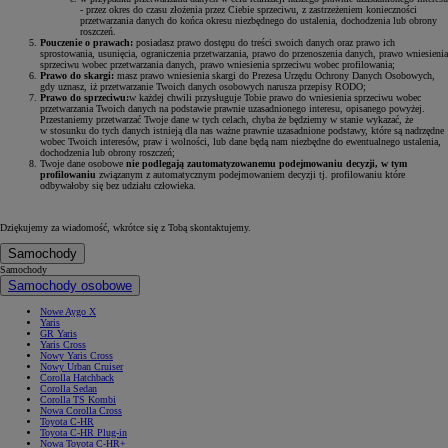
- przez okres do czasu złożenia przez Ciebie sprzeciwu, z zastrzeżeniem konieczności
przetwarzania danych do końca okresu niezbędnego do ustalenia, dochodzenia lub obrony
roszczeń.
Pouczenie o prawach:
posiadasz prawo dostępu do treści swoich danych oraz prawo ich
sprostowania, usunięcia, ograniczenia przetwarzania, prawo do przenoszenia danych, prawo wniesienia
sprzeciwu wobec przetwarzania danych, prawo wniesienia sprzeciwu wobec profilowania;
Prawo do skargi:
masz prawo wniesienia skargi do Prezesa Urzędu Ochrony Danych Osobowych,
gdy uznasz, iż przetwarzanie Twoich danych osobowych narusza przepisy RODO;
Prawo do sprzeciwu:
w każdej chwili przysługuje Tobie prawo do wniesienia sprzeciwu wobec
przetwarzania Twoich danych na podstawie prawnie uzasadnionego interesu, opisanego powyżej.
Przestaniemy przetwarzać Twoje dane w tych celach, chyba że będziemy w stanie wykazać, że
w stosunku do tych danych istnieją dla nas ważne prawnie uzasadnione podstawy, które są nadrzędne
wobec Twoich interesów, praw i wolności, lub dane będą nam niezbędne do ewentualnego ustalenia,
dochodzenia lub obrony roszczeń;
Twoje dane osobowe
nie podlegają zautomatyzowanemu podejmowaniu decyzji, w tym
profilowaniu
związanym z automatycznym podejmowaniem decyzji tj. profilowaniu które
odbywałoby się bez udziału człowieka.
Dziękujemy za wiadomość, wkrótce się z Tobą skontaktujemy.
Samochody
Samochody
Samochody osobowe
Nowe Aygo X
Yaris
GR Yaris
Yaris Cross
Nowy Yaris Cross
Nowy Urban Cruiser
Corolla Hatchback
Corolla Sedan
Corolla TS Kombi
Nowa Corolla Cross
Toyota C-HR
Toyota C-HR Plug-in
Nowa Toyota C-HR+