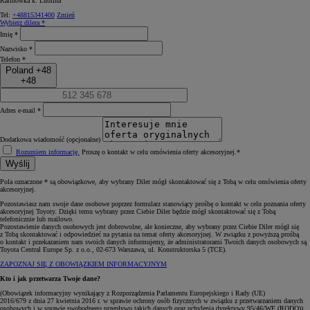
Kalinówka k. Lublina
Tel:
+48815341400
Zmień
Wybierz dilera *
Imię *
Nazwisko *
Telefon *
Poland +48
+48
Adres e-mail *
Dodatkowa wiadomość (opcjonalne)
Rozumiem informację.
Proszę o kontakt w celu omówienia oferty akcesoryjnej.*
Wyślij
Pola oznaczone * są obowiązkowe, aby wybrany Diler mógł skontaktować się z Tobą w celu omówienia oferty
akcesoryjnej.
Pozostawiasz nam swoje dane osobowe poprzez formularz stanowiący prośbę o kontakt w celu poznania oferty
akcesoryjnej Toyoty. Dzięki temu wybrany przez Ciebie Diler będzie mógł skontaktować się z Tobą
telefonicznie lub mailowo.
Pozostawienie danych osobowych jest dobrowolne, ale konieczne, aby wybrany przez Ciebie Diler mógł się
z Tobą skontaktować i odpowiedzieć na pytania na temat oferty akcesoryjnej. W związku z powyższą prośbą
o kontakt i przekazaniem nam swoich danych informujemy, że administratorami Twoich danych osobowych są
Toyota Central Europe Sp. z o.o., 02-673 Warszawa, ul. Konstruktorska 5 (TCE).
ZAPOZNAJ SIĘ Z OBOWIĄZKIEM INFORMACYJNYM
Kto i jak przetwarza Twoje dane?
(Obowiązek informacyjny wynikający z Rozporządzenia Parlamentu Europejskiego i Rady (UE)
2016/679 z dnia 27 kwietnia 2016 r. w sprawie ochrony osób fizycznych w związku z przetwarzaniem danych
osobowych i w sprawie swobodnego przepływu takich danych oraz uchylenia dyrektywy 95/46/WE (RODO))