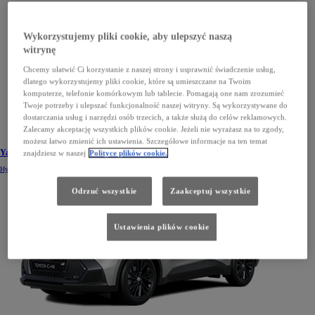
Wykorzystujemy pliki cookie, aby ulepszyć naszą
witrynę
Chcemy ułatwić Ci korzystanie z naszej strony i usprawnić świadczenie usług,
dlatego wykorzystujemy pliki cookie, które są umieszczane na Twoim
komputerze, telefonie komórkowym lub tablecie. Pomagają one nam zrozumieć
Twoje potrzeby i ulepszać funkcjonalność naszej witryny. Są wykorzystywane do
dostarczania usług i narzędzi osób trzecich, a także służą do celów reklamowych.
Zalecamy akceptację wszystkich plików cookie. Jeżeli nie wyrażasz na to zgody,
możesz łatwo zmienić ich ustawienia. Szczegółowe informacje na ten temat
Yaris Cross
znajdziesz w naszej
Polityce plików cookie.
Hybrid
Odrzuć wszystkie
Zaakceptuj wszystkie
Ustawienia plików cookie