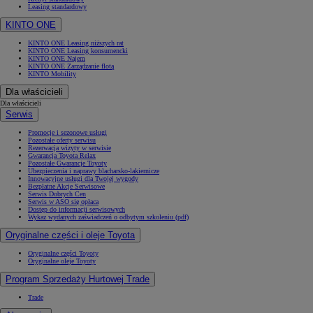
Leasing standardowy
KINTO ONE
KINTO ONE Leasing niższych rat
KINTO ONE Leasing konsumencki
KINTO ONE Najem
KINTO ONE Zarządzanie flotą
KINTO Mobility
Dla właścicieli
Dla właścicieli
Serwis
Promocje i sezonowe usługi
Pozostałe oferty serwisu
Rezerwacja wizyty w serwisie
Gwarancja Toyota Relax
Pozostałe Gwarancje Toyoty
Ubezpieczenia i naprawy blacharsko-lakiernicze
Innowacyjne usługi dla Twojej wygody
Bezpłatne Akcje Serwisowe
Serwis Dobrych Cen
Serwis w ASO się opłaca
Dostęp do informacji serwisowych
Wykaz wydanych zaświadczeń o odbytym szkoleniu (pdf)
Oryginalne części i oleje Toyota
Oryginalne części Toyoty
Oryginalne oleje Toyoty
Program Sprzedaży Hurtowej Trade
Trade