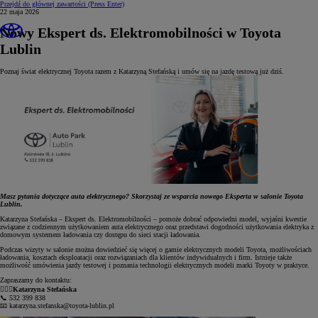
Przejdź do głównej zawartości
(Press Enter)
22 maja 2026
Nowy Ekspert ds. Elektromobilności w Toyota
Lublin
Poznaj świat elektrycznej Toyota razem z Katarzyną Stefańską i umów się na jazdę testową już dziś.
Masz pytania dotyczące auta elektrycznego? Skorzystaj ze wsparcia nowego Eksperta w salonie Toyota
Lublin.
Katarzyna Stefańska – Ekspert ds. Elektromobilności – pomoże dobrać odpowiedni model, wyjaśni kwestie
związane z codziennym użytkowaniem auta elektrycznego oraz przedstawi dogodności użytkowania elektryka z
domowym systemem ładowania czy dostępu do sieci stacji ładowania.
Podczas wizyty w salonie można dowiedzieć się więcej o gamie elektrycznych modeli
Toyota
, możliwościach
ładowania, kosztach eksploatacji oraz rozwiązaniach dla klientów indywidualnych i firm. Istnieje także
możliwość umówienia jazdy testowej i poznania technologii elektrycznych modeli marki Toyoty w praktyce.
Zapraszamy do kontaktu:
🙎🏼‍♀️
Katarzyna Stefańska
📞 532 399 838
📧
katarzyna.stefanska@toyota-lublin.pl