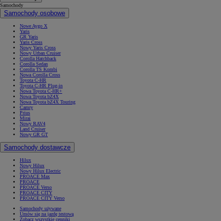
Samochody
Samochody osobowe
Nowe Aygo X
Yaris
GR Yaris
Yaris Cross
Nowy Yaris Cross
Nowy Urban Cruiser
Corolla Hatchback
Corolla Sedan
Corolla TS Kombi
Nowa Corolla Cross
Toyota C-HR
Toyota C-HR Plug-in
Nowa Toyota C-HR+
Nowa Toyota bZ4X
Nowa Toyota bZ4X Touring
Camry
Prius
Mirai
Nowy RAV4
Land Cruiser
Nowy GR GT
Samochody dostawcze
Hilux
Nowy Hilux
Nowy Hilux Electric
PROACE Max
PROACE
PROACE Verso
PROACE CITY
PROACE CITY Verso
Samochody używane
Umów się na jazdę testową
Zobacz wszystkie cenniki