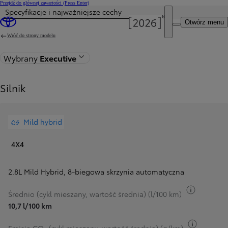
Przejdź do głównej zawartości
(Press Enter)
Specyfikacje i najważniejsze cechy
Otwórz menu
Wróć do strony modelu
Wybrany
Executive
Silnik
Mild hybrid
4X4
2.8L Mild Hybrid
,
8-biegowa skrzynia automatyczna
Przełącz 
Średnio (cykl mieszany, wartość średnia) (l/100 km)
10,7 l/100 km
Przełącz