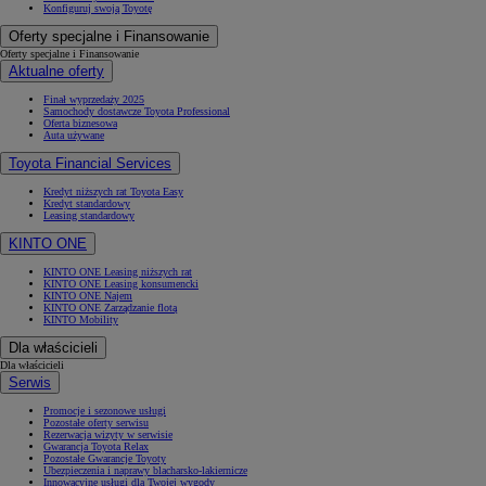
Konfiguruj swoją Toyotę
Oferty specjalne i Finansowanie
Oferty specjalne i Finansowanie
Aktualne oferty
Finał wyprzedaży 2025
Samochody dostawcze Toyota Professional
Oferta biznesowa
Auta używane
Toyota Financial Services
Kredyt niższych rat Toyota Easy
Kredyt standardowy
Leasing standardowy
KINTO ONE
KINTO ONE Leasing niższych rat
KINTO ONE Leasing konsumencki
KINTO ONE Najem
KINTO ONE Zarządzanie flotą
KINTO Mobility
Dla właścicieli
Dla właścicieli
Serwis
Promocje i sezonowe usługi
Pozostałe oferty serwisu
Rezerwacja wizyty w serwisie
Gwarancja Toyota Relax
Pozostałe Gwarancje Toyoty
Ubezpieczenia i naprawy blacharsko-lakiernicze
Innowacyjne usługi dla Twojej wygody