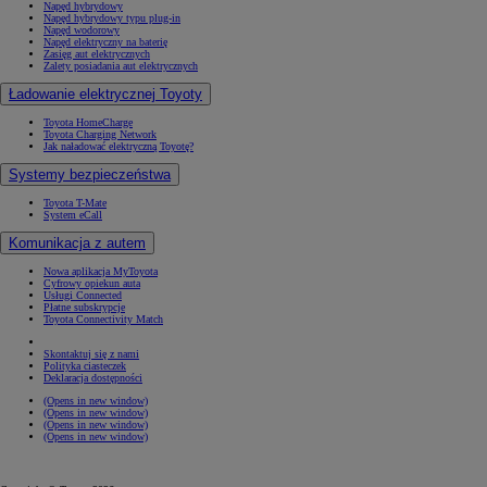
Napęd hybrydowy
Napęd hybrydowy typu plug-in
Napęd wodorowy
Napęd elektryczny na baterię
Zasięg aut elektrycznych
Zalety posiadania aut elektrycznych
Ładowanie elektrycznej Toyoty
Toyota HomeCharge
Toyota Charging Network
Jak naładować elektryczną Toyotę?
Systemy bezpieczeństwa
Toyota T-Mate
System eCall
Komunikacja z autem
Nowa aplikacja MyToyota
Cyfrowy opiekun auta
Usługi Connected
Płatne subskrypcje
Toyota Connectivity Match
Skontaktuj się z nami
Polityka ciasteczek
Deklaracja dostępności
(Opens in new window)
(Opens in new window)
(Opens in new window)
(Opens in new window)