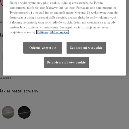
dlatego wykorzystujemy pliki cookie, które są umieszczane na Twoim
komputerze, telefonie komórkowym lub tablecie. Pomagają one nam zrozumieć
040 Pure White
1L7 Dark Grey
5C8 Sand
Twoje potrzeby i ulepszać funkcjonalność naszej witryny. Są wykorzystywane do
dostarczania usług i narzędzi osób trzecich, a także służą do celów reklamowych.
4 400 zł
Zalecamy akceptację wszystkich plików cookie. Jeżeli nie wyrażasz na to zgody,
możesz łatwo zmienić ich ustawienia. Szczegółowe informacje na ten temat
znajdziesz w naszej
Polityce plików cookie.
lakier perłowy
Odrzuć wszystkie
Zaakceptuj wszystkie
Ustawienia plików cookie
089 Platinum White Pearl
4 400 zł
lakier metalizowany
4V8 Avant-garde Bronze
229 Neutral Black