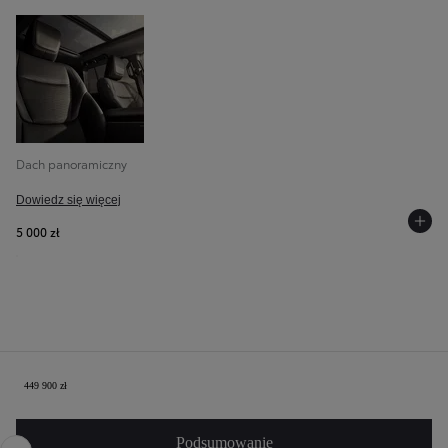
Dach panoramiczny
Dowiedz się więcej
5 000 zł
Twoja konfiguracja
449 900 zł
Poprzedni
Nast
Podsumowanie