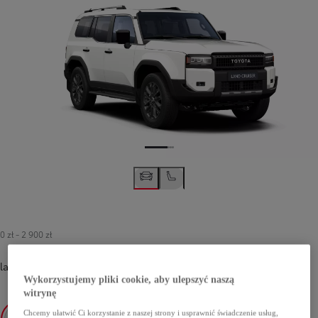
0 zł
-
2 900 zł
lakier podstawowy
-
040 Pure White
0 zł
Wykorzystujemy pliki cookie, aby ulepszyć naszą
witrynę
Chcemy ułatwić Ci korzystanie z naszej strony i usprawnić świadczenie usług,