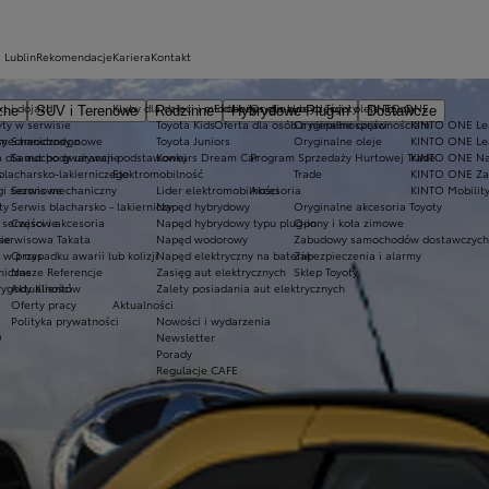
 Lublin
Rekomendacje
Kariera
Kontakt
t i dojazd
Kluby dla dzieci i młodzieży
Ekobonus dla hybryd Toyoty
Oryginalne części i oleje Toyoty
KINTO ONE
zne
SUV i Terenowe
Rodzinne
Hybrydowe Plug-in
Dostawcze
ty w serwisie
Toyota Kids
Oferta dla osób z niepełnosprawnościami
Oryginalne części
KINTO ONE Lea
sy
 mechanicznego
Samochody nowe
Toyota Juniors
Oryginalne oleje
KINTO ONE Le
a dla aut po gwarancji podstawowej
Samochody używane
Konkurs Dream Car
Program Sprzedaży Hurtowej Trade
KINTO ONE N
blacharsko-lakierniczego
s
Elektromobilność
Trade
KINTO ONE Zar
ugi sezonowe
Serwis mechaniczny
Lider elektromobilności
Akcesoria
KINTO Mobilit
ty
Serwis blacharsko - lakierniczy
Napęd hybrydowy
Oryginalne akcesoria Toyoty
e serwisowe
Części i akcesoria
Napęd hybrydowy typu plug-in
Opony i koła zimowe
 serwisowa Takata
ie
Napęd wodorowy
Zabudowy samochodów dostawczych
 przypadku awarii lub kolizji
O nas
Napęd elektryczny na baterię
Zabezpieczenia i alarmy
niczne
Nasze Referencje
Zasięg aut elektrycznych
Sklep Toyoty
wygody Klientów
Aktualności
Zalety posiadania aut elektrycznych
Oferty pracy
Aktualności
Polityka prywatności
Nowości i wydarzenia
O
Newsletter
Porady
Regulacje CAFE