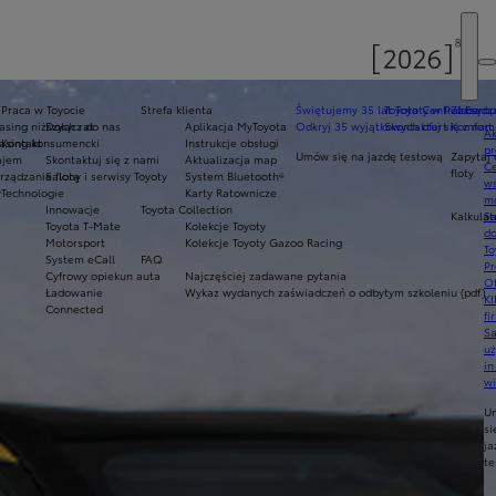
Praca w Toyocie
Strefa klienta
Świętujemy 35 lat Toyoty w Polsce
Toyota Central Europ
Zarządza
sing niższych rat
Dołącz do nas
Aplikacja MyToyota
Odkryj 35 wyjątkowych ofert
Skontaktuj się z nam
Komfort 
Ak
asing konsumencki
Kontakt
Instrukcje obsługi
pr
Umów się na jazdę testową
Zapytaj 
ajem
Skontaktuj się z nami
Aktualizacja map
Ce
floty
ządzanie flotą
Salony i serwisy Toyoty
System Bluetooth®
ws
y
Technologie
Karty Ratownicze
mo
Innowacje
Toyota Collection
Kalkulat
S
Toyota T-Mate
Kolekcje Toyoty
do
Motorsport
Kolekcje Toyoty Gazoo Racing
To
System eCall
FAQ
Pr
Cyfrowy opiekun auta
Najczęściej zadawane pytania
Of
Ładowanie
Wykaz wydanych zaświadczeń o odbytym szkoleniu (pdf)
KI
Connected
fi
S
u
in
w
U
si
ja
te