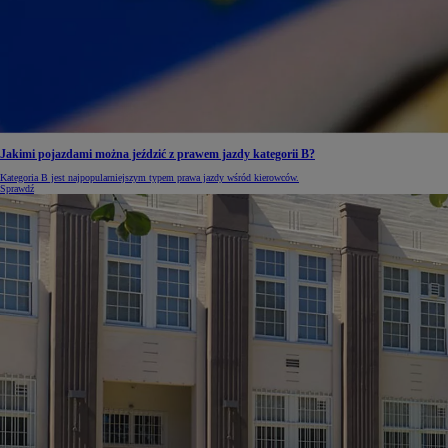
Jakimi pojazdami można jeździć z prawem jazdy kategorii B?
Kategoria B jest najpopularniejszym typem prawa jazdy wśród kierowców.
Sprawdź