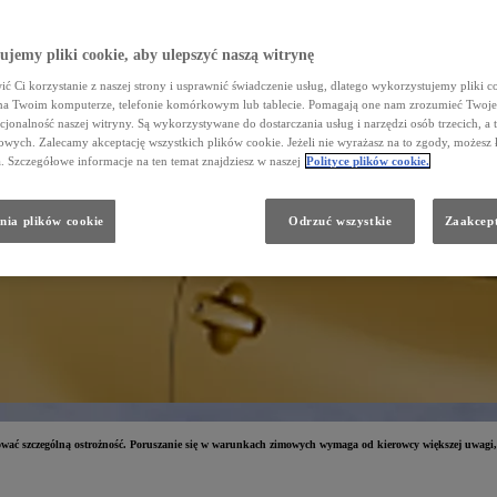
jemy pliki cookie, aby ulepszyć naszą witrynę
ć Ci korzystanie z naszej strony i usprawnić świadczenie usług, dlatego wykorzystujemy pliki co
na Twoim komputerze, telefonie komórkowym lub tablecie. Pomagają one nam zrozumieć Twoje 
cjonalność naszej witryny. Są wykorzystywane do dostarczania usług i narzędzi osób trzecich, a 
wych. Zalecamy akceptację wszystkich plików cookie. Jeżeli nie wyrażasz na to zgody, możesz 
a. Szczegółowe informacje na ten temat znajdziesz w naszej
Polityce plików cookie.
nia plików cookie
Odrzuć wszystkie
Zaakcept
wać szczególną ostrożność. Poruszanie się w warunkach zimowych wymaga od kierowcy większej uwagi