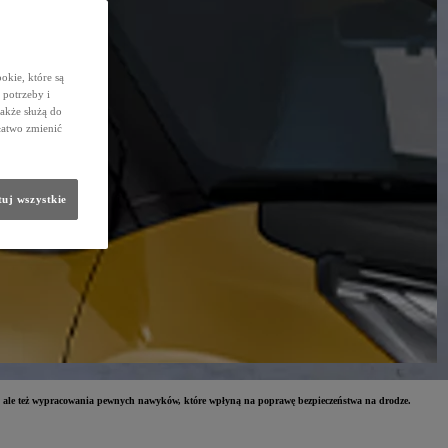
okie, które są
potrzeby i
także służą do
łatwo zmienić
uj wszystkie
, ale też wypracowania pewnych nawyków, które wpłyną na poprawę bezpieczeństwa na drodze.