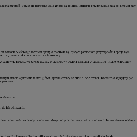
ożona czujność. Przyda się też trochę umiejętności za kółkiem i należyte przygotowanie auta do zimowej aury.
est dobranie właściwego rozmiaru opony o możliwie najlepszych parametrach przyczepności i specjalnym
ewidzieć, co nas czeka podczas zimowych miesięcy.
założyć zimówki. Dodatkowo zawsze dbajmy o prawidłowy poziom ciśnienia w ogumieniu. Niskie temperatury
obrym stanem ogumienia to nasi główni sprzymierzeńcy na śliskiej nawierzchni. Dodatkowo zajrzyjmy pod
a parkingu.
 mechanizmu.
n do ich odmrażania.
istotne jest zachowanie odpowiedniego odstępu od pojazdu, który jedzie przed nami. Im ten dystans większy,
i panika kierowcy. Poniżej kilka porad, co robić, aby nigdy do takiej sytuacji nie doszło.