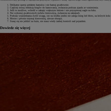
Delikatne operuj pedałem hamulca i nie hamuj gwałtownie.
Częściej stosuj redukcję biegów do hamowania, zwłaszcza podczas zjazdu ze wzniesienia.
Jeśli to możliwe, wchodź w zakręty większym łukiem i nie przyspieszaj nagle na łuku.
Nie wykonuj gwałtownych ruchów kierownicą, zwłaszcza na zakrętach.
Podczas wyprzedzania zwróć uwagę, czy na środku jezdni nie zalega śnieg lub błoto, na których koła 
Mocno i pewnie trzymaj kierownicę, zawsze oburącz.
Staraj się nie jeździć na luzie, nie masz wtedy żadnej kontroli nad pojazdem.
Dowiedz się więcej
Od
81 900 zł
Yaris Cross
HYBRID