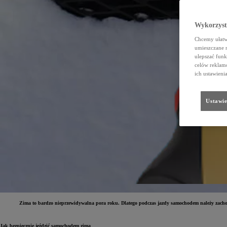
Wykorzystu
Chcemy ułatwi
umieszczane 
ulepszać funk
celów reklamo
ich ustawieni
Ustawie
Zima to bardzo nieprzewidywalna pora roku. Dlatego podczas jazdy samochodem należy zacho
Jak bezpiecznie jeździć samochodem zimą