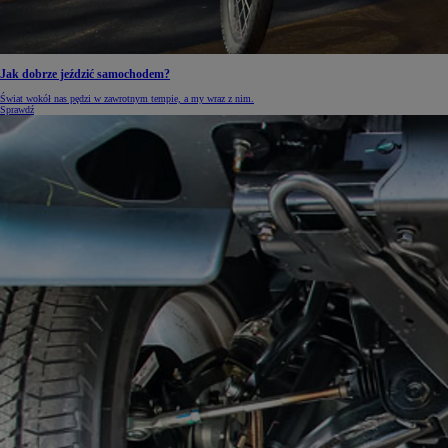
Jak dobrze jeździć samochodem?
Od
105 300 zł
Świat wokół nas pędzi w zawrotnym tempie, a my wraz z nim.
Corolla Hatchback
Sprawdź
HYBRID