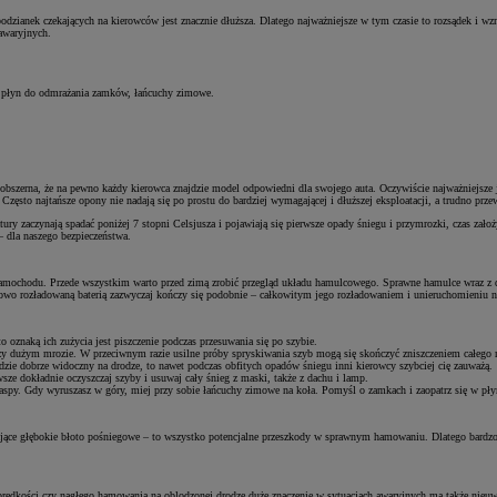
zianek czekających na kierowców jest znacznie dłuższa. Dlatego najważniejsze w tym czasie to rozsądek i wzm
awaryjnych.
, płyn do odmrażania zamków, łańcuchy zimowe.
szerna, że na pewno każdy kierowca znajdzie model odpowiedni dla swojego auta. Oczywiście najważniejsze j
 Często najtańsze opony nie nadają się po prostu do bardziej wymagającej i dłuższej eksploatacji, a trudno prz
atury zaczynają spadać poniżej 7 stopni Celsjusza i pojawiają się pierwsze opady śniegu i przymrozki, czas 
 dla naszego bezpieczeństwa.
mochodu. Przede wszystkim warto przed zimą zrobić przegląd układu hamulcowego. Sprawne hamulce wraz z d
owo rozładowaną baterią zazwyczaj kończy się podobnie – całkowitym jego rozładowaniem i unieruchomieniu n
o oznaką ich zużycia jest piszczenie podczas przesuwania się po szybie.
rzy dużym mrozie. W przeciwnym razie usilne próby spryskiwania szyb mogą się skończyć zniszczeniem całego
ędzie dobrze widoczny na drodze, to nawet podczas obfitych opadów śniegu inni kierowcy szybciej cię zauważą.
e dokładnie oczyszczaj szyby i usuwaj cały śnieg z maski, także z dachu i lamp.
 zaspy. Gdy wyruszasz w góry, miej przy sobie łańcuchy zimowe na koła. Pomyśl o zamkach i zaopatrz się w pły
gające głębokie błoto pośniegowe – to wszystko potencjalne przeszkody w sprawnym hamowaniu. Dlatego bardzo 
ędkości czy nagłego hamowania na oblodzonej drodze duże znaczenie w sytuacjach awaryjnych ma także nieuwaga 