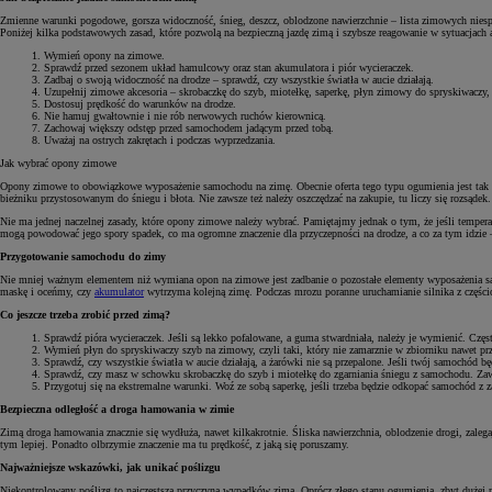
Zmienne warunki pogodowe, gorsza widoczność, śnieg, deszcz, oblodzone nawierzchnie – lista zimowych niespod
Poniżej kilka podstawowych zasad, które pozwolą na bezpieczną jazdę zimą i szybsze reagowanie w sytuacjach 
Wymień opony na zimowe.
Sprawdź przed sezonem układ hamulcowy oraz stan akumulatora i piór wycieraczek.
Zadbaj o swoją widoczność na drodze – sprawdź, czy wszystkie światła w aucie działają.
Uzupełnij zimowe akcesoria – skrobaczkę do szyb, miotełkę, saperkę, płyn zimowy do spryskiwaczy
Dostosuj prędkość do warunków na drodze.
Nie hamuj gwałtownie i nie rób nerwowych ruchów kierownicą.
Zachowaj większy odstęp przed samochodem jadącym przed tobą.
Uważaj na ostrych zakrętach i podczas wyprzedzania.
Jak wybrać opony zimowe
Opony zimowe to obowiązkowe wyposażenie samochodu na zimę. Obecnie oferta tego typu ogumienia jest tak ob
bieżniku przystosowanym do śniegu i błota. Nie zawsze też należy oszczędzać na zakupie, tu liczy się rozsądek.
Nie ma jednej naczelnej zasady, które opony zimowe należy wybrać. Pamiętajmy jednak o tym, że jeśli temper
mogą powodować jego spory spadek, co ma ogromne znaczenie dla przyczepności na drodze, a co za tym idzie –
Przygotowanie samochodu do zimy
Nie mniej ważnym elementem niż wymiana opon na zimowe jest zadbanie o pozostałe elementy wyposażenia sa
maskę i oceńmy, czy
akumulator
wytrzyma kolejną zimę. Podczas mrozu poranne uruchamianie silnika z części
Co jeszcze trzeba zrobić przed zimą?
Sprawdź pióra wycieraczek. Jeśli są lekko pofalowane, a guma stwardniała, należy je wymienić. Częst
Wymień płyn do spryskiwaczy szyb na zimowy, czyli taki, który nie zamarznie w zbiorniku nawet p
Sprawdź, czy wszystkie światła w aucie działają, a żarówki nie są przepalone. Jeśli twój samochód b
Sprawdź, czy masz w schowku skrobaczkę do szyb i miotełkę do zgarniania śniegu z samochodu. Zawsz
Przygotuj się na ekstremalne warunki. Woź ze sobą saperkę, jeśli trzeba będzie odkopać samochód z
Bezpieczna odległość a droga hamowania w zimie
Zimą droga hamowania znacznie się wydłuża, nawet kilkakrotnie. Śliska nawierzchnia, oblodzenie drogi, zale
tym lepiej. Ponadto olbrzymie znaczenie ma tu prędkość, z jaką się poruszamy.
Najważniejsze wskazówki, jak unikać poślizgu
Niekontrolowany poślizg to najczęstsza przyczyna wypadków zimą. Oprócz złego stanu ogumienia, zbyt dużej pr