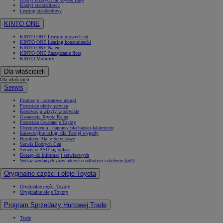
Kredyt standardowy
Leasing standardowy
KINTO ONE
KINTO ONE Leasing niższych rat
KINTO ONE Leasing konsumencki
KINTO ONE Najem
KINTO ONE Zarządzanie flotą
KINTO Mobility
Dla właścicieli
Dla właścicieli
Serwis
Promocje i sezonowe usługi
Pozostałe oferty serwisu
Rezerwacja wizyty w serwisie
Gwarancja Toyota Relax
Pozostałe Gwarancje Toyoty
Ubezpieczenia i naprawy blacharsko-lakiernicze
Innowacyjne usługi dla Twojej wygody
Bezpłatne Akcje Serwisowe
Serwis Dobrych Cen
Serwis w ASO się opłaca
Dostęp do informacji serwisowych
Wykaz wydanych zaświadczeń o odbytym szkoleniu (pdf)
Oryginalne części i oleje Toyota
Oryginalne części Toyoty
Oryginalne oleje Toyoty
Program Sprzedaży Hurtowej Trade
Trade