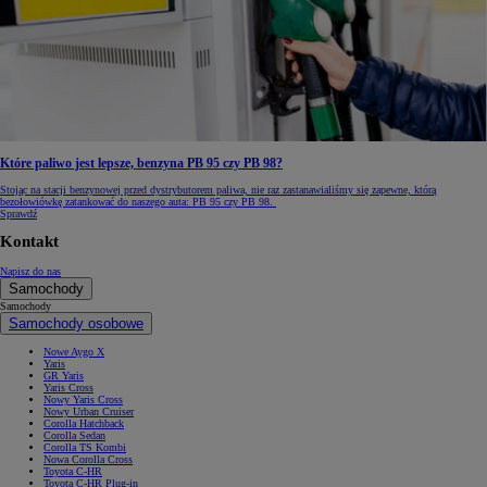
Które paliwo jest lepsze, benzyna PB 95 czy PB 98?
Stojąc na stacji benzynowej przed dystrybutorem paliwa, nie raz zastanawialiśmy się zapewne, którą
bezołowiówkę zatankować do naszego auta: PB 95 czy PB 98.
Sprawdź
Kontakt
Napisz do nas
Samochody
Samochody
Samochody osobowe
Nowe Aygo X
Yaris
GR Yaris
Yaris Cross
Nowy Yaris Cross
Nowy Urban Cruiser
Corolla Hatchback
Corolla Sedan
Corolla TS Kombi
Nowa Corolla Cross
Toyota C-HR
Toyota C-HR Plug-in