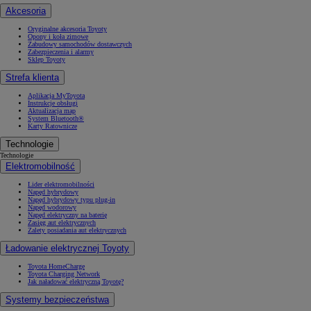
Akcesoria
Oryginalne akcesoria Toyoty
Opony i koła zimowe
Zabudowy samochodów dostawczych
Zabezpieczenia i alarmy
Sklep Toyoty
Strefa klienta
Aplikacja MyToyota
Instrukcje obsługi
Aktualizacja map
System Bluetooth®
Karty Ratownicze
Technologie
Technologie
Elektromobilność
Lider elektromobilności
Napęd hybrydowy
Napęd hybrydowy typu plug-in
Napęd wodorowy
Napęd elektryczny na baterię
Zasięg aut elektrycznych
Zalety posiadania aut elektrycznych
Ładowanie elektrycznej Toyoty
Toyota HomeCharge
Toyota Charging Network
Jak naładować elektryczną Toyotę?
Systemy bezpieczeństwa