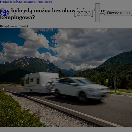
Przejdź do głównej zawartości
(Press Enter)
Czy hybrydą można bez obaw holować przyczepę
Otwórz menu
kempingową?
Hybrydowe możliwości