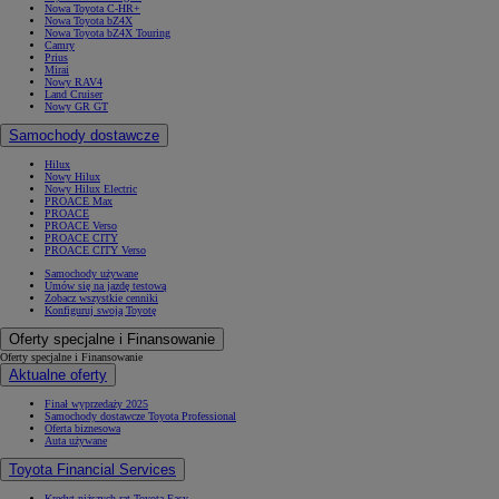
Nowa Toyota C-HR+
Nowa Toyota bZ4X
Nowa Toyota bZ4X Touring
Camry
Prius
Mirai
Nowy RAV4
Land Cruiser
Nowy GR GT
Samochody dostawcze
Hilux
Nowy Hilux
Nowy Hilux Electric
PROACE Max
PROACE
PROACE Verso
PROACE CITY
PROACE CITY Verso
Samochody używane
Umów się na jazdę testową
Zobacz wszystkie cenniki
Konfiguruj swoją Toyotę
Oferty specjalne i Finansowanie
Oferty specjalne i Finansowanie
Aktualne oferty
Finał wyprzedaży 2025
Samochody dostawcze Toyota Professional
Oferta biznesowa
Auta używane
Toyota Financial Services
Kredyt niższych rat Toyota Easy