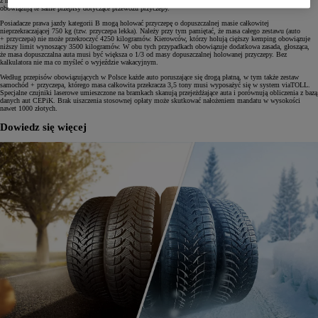
z napędem tradycyjnym. Niezależnie od tego, co znajduje się pod maską auta, wszystkich kierowców
obowiązują te same przepisy dotyczące przewozu przyczepy.
Posiadacze prawa jazdy kategorii B mogą holować przyczepę o dopuszczalnej masie całkowitej
nieprzekraczającej 750 kg (tzw. przyczepa lekka). Należy przy tym pamiętać, że masa całego zestawu (auto
+ przyczepa) nie może przekroczyć 4250 kilogramów. Kierowców, którzy holują cięższy kemping obowiązuje
niższy limit wynoszący 3500 kilogramów. W obu tych przypadkach obowiązuje dodatkowa zasada, głosząca,
że masa dopuszczalna auta musi być większa o 1/3 od masy dopuszczalnej holowanej przyczepy. Bez
kalkulatora nie ma co myśleć o wyjeździe wakacyjnym.
Według przepisów obowiązujących w Polsce każde auto poruszające się drogą płatną, w tym także zestaw
samochód + przyczepa, którego masa całkowita przekracza 3,5 tony musi wyposażyć się w system viaTOLL.
Specjalne czujniki laserowe umieszczone na bramkach skanują przejeżdżające auta i porównują obliczenia z bazą
danych aut CEPiK. Brak uiszczenia stosownej opłaty może skutkować nałożeniem mandatu w wysokości
nawet 1000 złotych.
Dowiedz się więcej