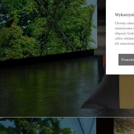
Wykorzystu
Chcemy ułatwi
umieszczane 
ulepszać funk
celów reklamo
ich ustawieni
Ustawie