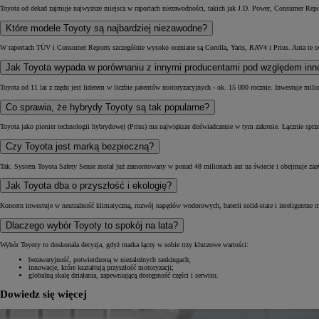
Toyota od dekad zajmuje najwyższe miejsca w raportach niezawodności, takich jak J.D. Power, Consumer Repor
Które modele Toyoty są najbardziej niezawodne?
W raportach TÜV i Consumer Reports szczególnie wysoko oceniane są Corolla, Yaris, RAV4 i Prius. Auta te o
Jak Toyota wypada w porównaniu z innymi producentami pod względem inn
Toyota od 11 lat z rzędu jest liderem w liczbie patentów motoryzacyjnych - ok. 15 000 rocznie. Inwestuje mi
Co sprawia, że hybrydy Toyoty są tak popularne?
Toyota jako pionier technologii hybrydowej (Prius) ma największe doświadczenie w tym zakresie. Łącznie sprz
Czy Toyota jest marką bezpieczną?
Tak. System Toyota Safety Sense został już zamontowany w ponad 48 milionach aut na świecie i obejmuje z
Jak Toyota dba o przyszłość i ekologię?
Koncern inwestuje w neutralność klimatyczną, rozwój napędów wodorowych, baterii solid-state i inteligentne 
Dlaczego wybór Toyoty to spokój na lata?
Wybór Toyoty to doskonała decyzja, gdyż marka łączy w sobie trzy kluczowe wartości:
bezawaryjność, potwierdzoną w niezależnych rankingach;
innowacje, które kształtują przyszłość motoryzacji;
globalną skalę działania, zapewniającą dostępność części i serwisu.
Dowiedz się więcej