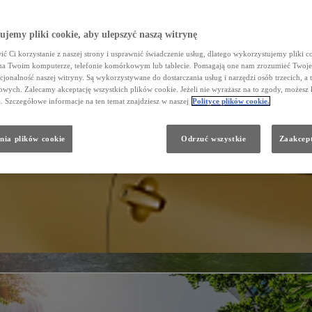
jemy pliki cookie, aby ulepszyć naszą witrynę
ć Ci korzystanie z naszej strony i usprawnić świadczenie usług, dlatego wykorzystujemy pliki co
na Twoim komputerze, telefonie komórkowym lub tablecie. Pomagają one nam zrozumieć Twoje 
cjonalność naszej witryny. Są wykorzystywane do dostarczania usług i narzędzi osób trzecich, a 
wych. Zalecamy akceptację wszystkich plików cookie. Jeżeli nie wyrażasz na to zgody, możesz 
a. Szczegółowe informacje na ten temat znajdziesz w naszej
Polityce plików cookie.
nia plików cookie
Odrzuć wszystkie
Zaakcept