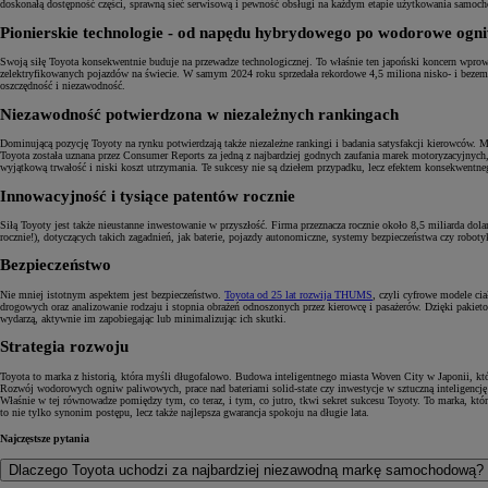
doskonałą dostępność części, sprawną sieć serwisową i pewność obsługi na każdym etapie użytkowania samoch
Pionierskie technologie - od napędu hybrydowego po wodorowe ogn
Swoją siłę Toyota konsekwentnie buduje na przewadze technologicznej. To właśnie ten japoński koncern wpro
zelektryfikowanych pojazdów na świecie. W samym 2024 roku sprzedała rekordowe 4,5 miliona nisko- i bezemis
oszczędność i niezawodność.
Niezawodność potwierdzona w niezależnych rankingach
Dominującą pozycję Toyoty na rynku potwierdzają także niezależne rankingi i badania satysfakcji kierowców.
Toyota została uznana przez Consumer Reports za jedną z najbardziej godnych zaufania marek motoryzacyjnych
wyjątkową trwałość i niski koszt utrzymania. Te sukcesy nie są dziełem przypadku, lecz efektem konsekwentneg
Innowacyjność i tysiące patentów rocznie
Siłą Toyoty jest także nieustanne inwestowanie w przyszłość. Firma przeznacza rocznie około 8,5 miliarda d
rocznie!), dotyczących takich zagadnień, jak baterie, pojazdy autonomiczne, systemy bezpieczeństwa czy rob
Bezpieczeństwo
Nie mniej istotnym aspektem jest bezpieczeństwo.
Toyota od 25 lat rozwija THUMS
, czyli cyfrowe modele c
drogowych oraz analizowanie rodzaju i stopnia obrażeń odnoszonych przez kierowcę i pasażerów. Dzięki paki
wydarzą, aktywnie im zapobiegając lub minimalizując ich skutki.
Strategia rozwoju
Toyota to marka z historią, która myśli długofalowo. Budowa inteligentnego miasta Woven City w Japonii, któr
Rozwój wodorowych ogniw paliwowych, prace nad bateriami solid-state czy inwestycje w sztuczną inteligencję -
Właśnie w tej równowadze pomiędzy tym, co teraz, i tym, co jutro, tkwi sekret sukcesu Toyoty. To marka, któ
to nie tylko synonim postępu, lecz także najlepsza gwarancja spokoju na długie lata.
Najczęstsze pytania
Dlaczego Toyota uchodzi za najbardziej niezawodną markę samochodową?