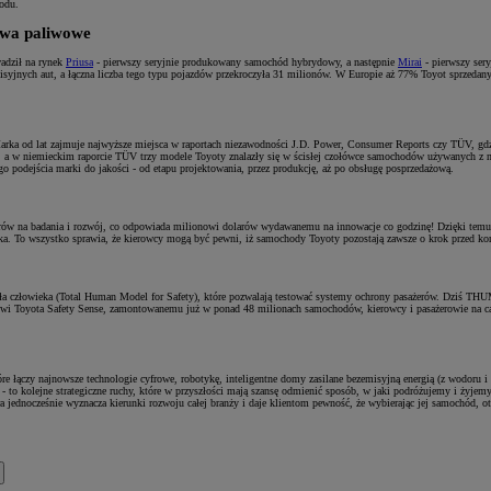
odu.
iwa paliwowe
wadził na rynek
Priusa
- pierwszy seryjnie produkowany samochód hybrydowy, a następnie
Mirai
- pierwszy ser
yjnych aut, a łączna liczba tego typu pojazdów przekroczyła 31 milionów. W Europie aż 77% Toyot sprzedanych
 Marka od lat zajmuje najwyższe miejsca w raportach niezawodności J.D. Power, Consumer Reports czy TÜV, gdz
, a w niemieckim raporcie TÜV trzy modele Toyoty znalazły się w ścisłej czołówce samochodów używanych z na
o podejścia marki do jakości - od etapu projektowania, przez produkcję, aż po obsługę posprzedażową.
olarów na badania i rozwój, co odpowiada milionowi dolarów wydawanemu na innowacje co godzinę! Dzięki temu 
otyka. To wszystko sprawia, że kierowcy mogą być pewni, iż samochody Toyoty pozostają zawsze o krok przed k
iała człowieka (Total Human Model for Safety), które pozwalają testować systemy ochrony pasażerów. Dziś TH
etowi Toyota Safety Sense, zamontowanemu już w ponad 48 milionach samochodów, kierowcy i pasażerowie na ca
e łączy najnowsze technologie cyfrowe, robotykę, inteligentne domy zasilane bezemisyjną energią (z wodoru i s
 to kolejne strategiczne ruchy, które w przyszłości mają szansę odmienić sposób, w jaki podróżujemy i żyjemy.
ra jednocześnie wyznacza kierunki rozwoju całej branży i daje klientom pewność, że wybierając jej samochód, 