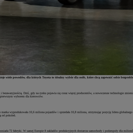
nieje wiele powodów, dla których Toyota to idealny wybór dla osób, które chcą zapewnić sobie bezprob
cią i bezawaryjnością. Dziś, gdy na rynku pojawia się coraz więcej producentów, a nowoczesne technologie zmie
est pierwszym wyborem dla kierowców.
u marka wyprodukowała 10,6 miliona pojazdów i sprzedała 10,8 miliona, utrzymując pozycję lidera globalnego
ją od pokoleń.
 posiada 72 fabryki. W samej Europie 8 zakładów produkcyjnych dostarcza samochody i podzespoły dla milionów 