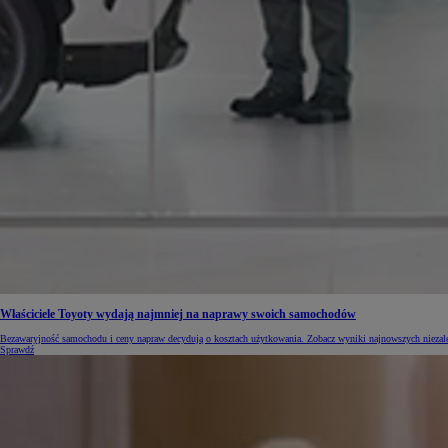
Od
105 300 zł
Corolla Hatchback
HYBRID
Właściciele Toyoty wydają najmniej na naprawy swoich samochodów
Bezawaryjność samochodu i ceny napraw decydują o kosztach użytkowania. Zobacz wyniki najnowszych niezależ
Sprawdź