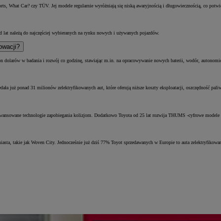
ts, What Car? czy TÜV. Jej modele regularnie wyróżniają się niską awaryjnością i długowiecznością, co potw
d lat należą do najczęściej wybieranych na rynku nowych i używanych pojazdów.
owacji?
lion dolarów w badania i rozwój co godzinę, stawiając m.in. na opracowywanie nowych baterii, wodór, autonomi
edała już ponad 31 milionów zelektryfikowanych aut, które oferują niższe koszty eksploatacji, oszczędność pa
aawansowane technologie zapobiegania kolizjom. Dodatkowo Toyota od 25 lat rozwija THUMS -cyfrowe modele 
miasta, takie jak Woven City. Jednocześnie już dziś 77% Toyot sprzedawanych w Europie to auta zelektryfikowa