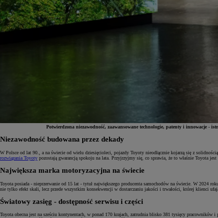
Potwierdzona niezawodność, zaawansowane technologie, patenty i innowacje - ist
Niezawodność budowana przez dekady
Od
81 900 zł
W Polsce od lat 90., a na świecie od wielu dziesięcioleci, pojazdy Toyoty nieodłącznie kojarzą się z solidnoś
rozwiązania Toyoty
pozostają gwarancją spokoju na lata. Przyjrzyjmy się, co sprawia, że to właśnie Toyota j
Yaris Cross
Największa marka motoryzacyjna na świecie
HYBRID
Toyota posiada - nieprzerwanie od 15 lat - tytuł największego producenta samochodów na świecie. W 2024 rok
nie tylko efekt skali, lecz przede wszystkim konsekwencji w dostarczaniu jakości i trwałości, której klienci ufa
Światowy zasięg - dostępność serwisu i części
Toyota obecna jest na sześciu kontynentach, w ponad 170 krajach, zatrudnia blisko 381 tysięcy pracowników i