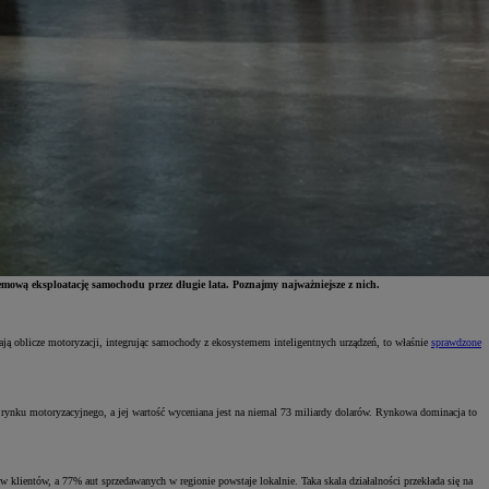
lemową eksploatację samochodu przez długie lata. Poznajmy najważniejsze z nich.
niają oblicze motoryzacji, integrując samochody z ekosystemem inteligentnych urządzeń, to właśnie
sprawdzone
 rynku motoryzacyjnego, a jej wartość wyceniana jest na niemal 73 miliardy dolarów. Rynkowa dominacja to
klientów, a 77% aut sprzedawanych w regionie powstaje lokalnie. Taka skala działalności przekłada się na