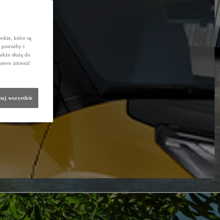
okie, które są
potrzeby i
także służą do
łatwo zmienić
uj wszystkie