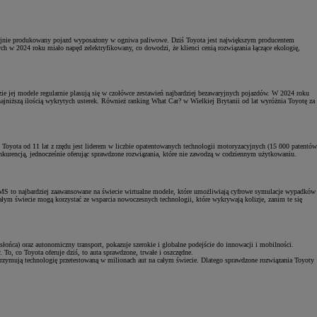
yjnie produkowany pojazd wyposażony w ogniwa paliwowe. Dziś Toyota jest największym producentem
 w 2024 roku miało napęd zelektryfikowany, co dowodzi, że klienci cenią rozwiązania łączące ekologię,
ie jej modele regularnie plasują się w czołówce zestawień najbardziej bezawaryjnych pojazdów. W 2024 roku
jniższą ilością wykrytych usterek. Również ranking What Car? w Wielkiej Brytanii od lat wyróżnia Toyotę za
Toyota od 11 lat z rzędu jest liderem w liczbie opatentowanych technologii motoryzacyjnych (15 000 patentów
onkurencją, jednocześnie oferując sprawdzone rozwiązania, które nie zawodzą w codziennym użytkowaniu.
UMS to najbardziej zaawansowane na świecie wirtualne modele, które umożliwiają cyfrowe symulacje wypadków
łym świecie mogą korzystać ze wsparcia nowoczesnych technologii, które wykrywają kolizje, zanim te się
łońca) oraz autonomiczny transport, pokazuje szerokie i globalne podejście do innowacji i mobilności.
 To, co Toyota oferuje dziś, to auta sprawdzone, trwałe i oszczędne.
otrzymują technologię przetestowaną w milionach aut na całym świecie. Dlatego sprawdzone rozwiązania Toyoty