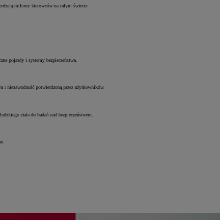
ierdzają miliony kierowców na całym świecie.
czne pojazdy i systemy bezpieczeństwa.
liwa i niezawodność potwierdzoną przez użytkowników.
ludzkiego ciała do badań nad bezpieczeństwem.
ne.