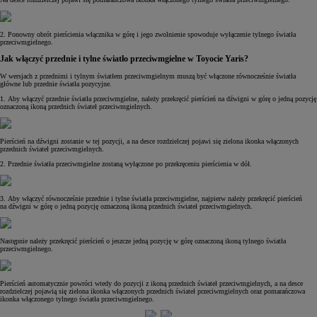
2. Ponowny obrót pierścienia włącznika w górę i jego zwolnienie spowoduje wyłączenie tylnego światła
przeciwmgielnego.
Jak włączyć przednie i tylne światło przeciwmgielne w Toyocie Yaris?
W wersjach z przednimi i tylnym światłem przeciwmgielnym muszą być włączone równocześnie światła
główne lub przednie światła pozycyjne.
1. Aby włączyć przednie światła przeciwmgielne, należy przekręcić pierścień na dźwigni w górę o jedną pozycję
oznaczoną ikoną przednich świateł przeciwmgielnych.
Pierścień na dźwigni zostanie w tej pozycji, a na desce rozdzielczej pojawi się zielona ikonka włączonych
przednich świateł przeciwmgielnych.
2. Przednie światła przeciwmgielne zostaną wyłączone po przekręceniu pierścienia w dół.
3. Aby włączyć równocześnie przednie i tylne światła przeciwmgielne, najpierw należy przekręcić pierścień
na dźwigni w górę o jedną pozycję oznaczoną ikoną przednich świateł przeciwmgielnych.
Następnie należy przekręcić pierścień o jeszcze jedną pozycję w górę oznaczoną ikoną tylnego światła
przeciwmgielnego.
Pierścień automatycznie powróci wtedy do pozycji z ikoną przednich świateł przeciwmgielnych, a na desce
rozdzielczej pojawią się zielona ikonka włączonych przednich świateł przeciwmgielnych oraz pomarańczowa
ikonka włączonego tylnego światła przeciwmgielnego.