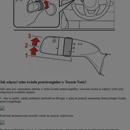
Jak włączyć tylne światło przeciwmgielne w Toyocie Yaris?
Jeśli auto jest wyposażone jedynie w tylne światło przeciwmgielne, wówczas można je włączyć tylko przy
włączonych światłach mijania.
1. Aby to zrobić, należy przekręcić pierścień na dźwigni w górę do pozycji oznaczonej ikoną tylnego światła
przeciwmgielnego.
Pierścień automatycznie powróci wtedy do pozycji wyjściowej.
Na desce rozdzielczej pojawi się pomarańczowa ikonka włączonego tylnego światła przeciwmgielnego.