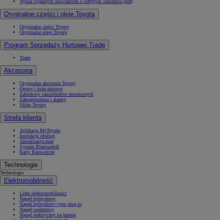
Wykaz wydanych zaświadczeń o odbytym szkoleniu (pdf)
Oryginalne części i oleje Toyota
Oryginalne części Toyoty
Oryginalne oleje Toyoty
Program Sprzedaży Hurtowej Trade
Trade
Akcesoria
Oryginalne akcesoria Toyoty
Opony i koła zimowe
Zabudowy samochodów dostawczych
Zabezpieczenia i alarmy
Sklep Toyoty
Strefa klienta
Aplikacja MyToyota
Instrukcje obsługi
Aktualizacja map
System Bluetooth®
Karty Ratownicze
Technologie
Technologie
Elektromobilność
Lider elektromobilności
Napęd hybrydowy
Napęd hybrydowy typu plug-in
Napęd wodorowy
Napęd elektryczny na baterię