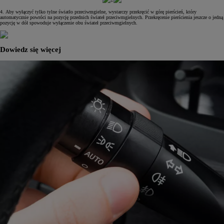
+
4. Aby wyłączyć tylko tylne światło przeciwmgielne, wystarczy przekręcić w górę pierścień, który
automatycznie powróci na pozycję przednich świateł przeciwmgielnych. Przekręcenie pierścienia jeszcze o jedną
pozycję w dół spowoduje wyłączenie obu świateł przeciwmgielnych.
Dowiedz się więcej