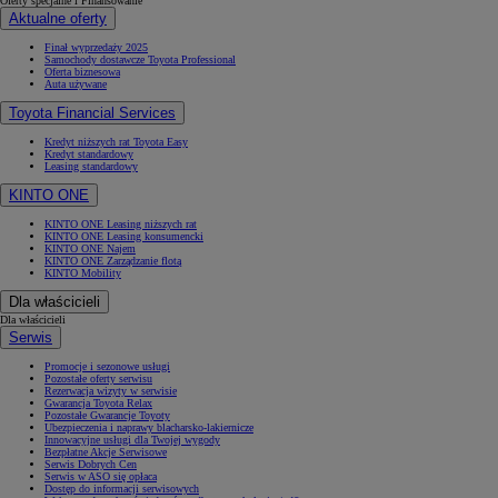
Oferty specjalne i Finansowanie
Aktualne oferty
Finał wyprzedaży 2025
Samochody dostawcze Toyota Professional
Oferta biznesowa
Auta używane
Toyota Financial Services
Kredyt niższych rat Toyota Easy
Kredyt standardowy
Leasing standardowy
KINTO ONE
KINTO ONE Leasing niższych rat
KINTO ONE Leasing konsumencki
KINTO ONE Najem
KINTO ONE Zarządzanie flotą
KINTO Mobility
Dla właścicieli
Dla właścicieli
Serwis
Promocje i sezonowe usługi
Pozostałe oferty serwisu
Rezerwacja wizyty w serwisie
Gwarancja Toyota Relax
Pozostałe Gwarancje Toyoty
Ubezpieczenia i naprawy blacharsko-lakiernicze
Innowacyjne usługi dla Twojej wygody
Bezpłatne Akcje Serwisowe
Serwis Dobrych Cen
Serwis w ASO się opłaca
Dostęp do informacji serwisowych