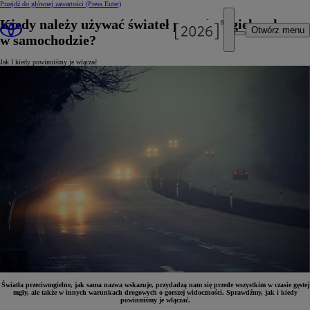
Przejdź do głównej zawartości
(Press Enter)
Kiedy należy używać świateł przeciwmgielnych
Otwórz menu
w samochodzie?
Jak I kiedy powinniśmy je włączać
Światła przeciwmgielne, jak sama nazwa wskazuje, przydadzą nam się przede wszystkim w czasie gęstej
mgły, ale także w innych warunkach drogowych o gorszej widoczności. Sprawdźmy, jak i kiedy
powinniśmy je włączać.