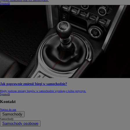
Typowe oznaczenia oraz ich zastosowanie.
Sprawdź
Jak poprawnie zmienić biegi w samochodzie?
Błędy podczas zmiany biegów w samochodzie wynikają z kilku przyczyn.
Sprawdź
Kontakt
Napisz do nas
Samochody
Samochody
Samochody osobowe