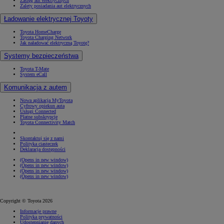
Zasięg aut elektrycznych
Zalety posiadania aut elektrycznych
Ładowanie elektrycznej Toyoty
Toyota HomeCharge
Toyota Charging Network
Jak naładować elektryczną Toyotę?
Systemy bezpieczeństwa
Toyota T-Mate
System eCall
Komunikacja z autem
Nowa aplikacja MyToyota
Cyfrowy opiekun auta
Usługi Connected
Płatne subskrypcje
Toyota Connectivity Match
Skontaktuj się z nami
Polityka ciasteczek
Deklaracja dostępności
(Opens in new window)
(Opens in new window)
(Opens in new window)
(Opens in new window)
Copyright © Toyota 2026
Informacje prawne
Polityka prywatności
Udostępnianie danych