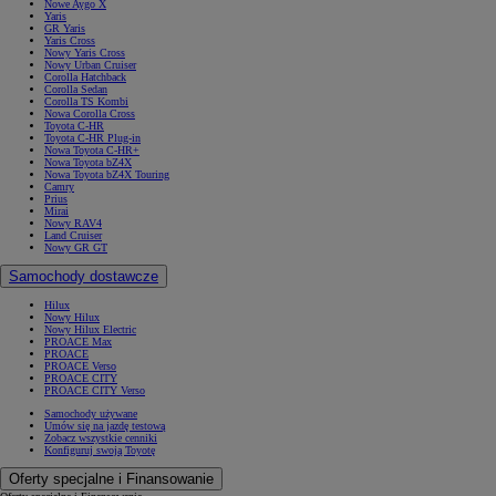
Nowe Aygo X
Yaris
GR Yaris
Yaris Cross
Nowy Yaris Cross
Nowy Urban Cruiser
Corolla Hatchback
Corolla Sedan
Corolla TS Kombi
Nowa Corolla Cross
Toyota C-HR
Toyota C-HR Plug-in
Nowa Toyota C-HR+
Nowa Toyota bZ4X
Nowa Toyota bZ4X Touring
Camry
Prius
Mirai
Nowy RAV4
Land Cruiser
Nowy GR GT
Samochody dostawcze
Hilux
Nowy Hilux
Nowy Hilux Electric
PROACE Max
PROACE
PROACE Verso
PROACE CITY
PROACE CITY Verso
Samochody używane
Umów się na jazdę testową
Zobacz wszystkie cenniki
Konfiguruj swoją Toyotę
Oferty specjalne i Finansowanie