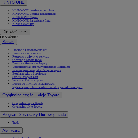
KINTO ONE
KINTO ONE Leasing niższych rat
KINTO ONE Leasing konsumencki
KINTO ONE Najem
KINTO ONE Zarządzanie flotą
KINTO Mobility
Dla właścicieli
Dla właścicieli
Serwis
Promocje i sezonowe usługi
Pozostałe oferty serwisu
Rezerwacja wizyty w serwisie
Gwarancja Toyota Relax
Pozostałe Gwarancje Toyoty
Ubezpieczenia i naprawy blacharsko-lakiernicze
Innowacyjne usługi dla Twojej wygody
Bezpłatne Akcje Serwisowe
Serwis Dobrych Cen
Serwis w ASO się opłaca
Dostęp do informacji serwisowych
Wykaz wydanych zaświadczeń o odbytym szkoleniu (pdf)
Oryginalne części i oleje Toyota
Oryginalne części Toyoty
Oryginalne oleje Toyoty
Program Sprzedaży Hurtowej Trade
Trade
Akcesoria