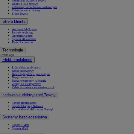
Oryginalne akcesoria Toyoty
Opony i koła zimowe
Zabudowy samochodów dostawczych
Zabezpieczenia i alarmy
Sklep Toyoty
Strefa klienta
Aplikacja MyToyota
Instrukcje obsługi
Aktualizacja map
System Bluetooth®
Karty Ratownicze
Technologie
Technologie
Elektromobilność
Lider elektromobilności
Napęd hybrydowy
Napęd hybrydowy typu plug-in
Napęd wodorowy
Napęd elektryczny na baterię
Zasięg aut elektrycznych
Zalety posiadania aut elektrycznych
Ładowanie elektrycznej Toyoty
Toyota HomeCharge
Toyota Charging Network
Jak naładować elektryczną Toyotę?
Systemy bezpieczeństwa
Toyota T-Mate
System eCall