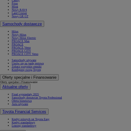
Camry
Prius
Mirai
Nowy RAV4
Land Cruiser
Nowy GR GT
Samochody dostawcze
Hilux
Nowy Hilux
Nowy Hilux Electric
PROACE Max
PROACE
PROACE Verso
PROACE CITY
PROACE CITY Verso
Samochody używane
Umów się na jazdę testową
Zobacz wszystkie cenniki
Konfiguruj swoją Toyotę
Oferty specjalne i Finansowanie
Oferty specjalne i Finansowanie
Aktualne oferty
Finał wyprzedaży 2025
Samochody dostawcze Toyota Professional
Oferta biznesowa
Auta używane
Toyota Financial Services
Kredyt niższych rat Toyota Easy
Kredyt standardowy
Leasing standardowy