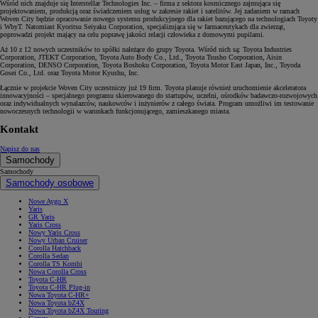
Wśród nich znajduje się Interstellar Technologies Inc. – firma z sektora kosmicznego zajmująca się
projektowaniem, produkcją oraz świadczeniem usług w zakresie rakiet i satelitów. Jej zadaniem w ramach
Woven City będzie opracowanie nowego systemu produkcyjnego dla rakiet bazującego na technologiach Toyoty
i WbyT. Natomiast Kyoritsu Seiyaku Corporation, specjalizująca się w farmaceutykach dla zwierząt,
poprowadzi projekt mający na celu poprawę jakości relacji człowieka z domowymi pupilami.
Aż 10 z 12 nowych uczestników to spółki należące do grupy Toyota. Wśród nich są: Toyota Industries
Corporation, JTEKT Corporation, Toyota Auto Body Co., Ltd., Toyota Tsusho Corporation, Aisin
Corporation, DENSO Corporation, Toyota Boshoku Corporation, Toyota Motor East Japan, Inc., Toyoda
Gosei Co., Ltd. oraz Toyota Motor Kyushu, Inc.
Łącznie w projekcie Woven City uczestniczy już 19 firm. Toyota planuje również uruchomienie akceleratora
innowacyjności – specjalnego programu skierowanego do startupów, uczelni, ośrodków badawczo-rozwojowych
oraz indywidualnych wynalazców, naukowców i inżynierów z całego świata. Program umożliwi im testowanie
nowoczesnych technologii w warunkach funkcjonującego, zamieszkanego miasta.
Kontakt
Napisz do nas
Samochody
Samochody
Samochody osobowe
Nowe Aygo X
Yaris
GR Yaris
Yaris Cross
Nowy Yaris Cross
Nowy Urban Cruiser
Corolla Hatchback
Corolla Sedan
Corolla TS Kombi
Nowa Corolla Cross
Toyota C-HR
Toyota C-HR Plug-in
Nowa Toyota C-HR+
Nowa Toyota bZ4X
Nowa Toyota bZ4X Touring