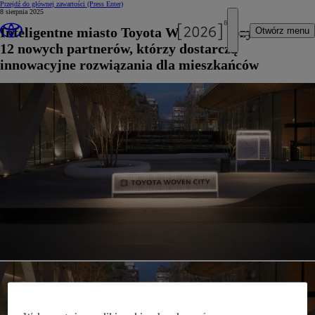
Przejdź do głównej zawartości
(Press Enter)
8 sierpnia 2025
Inteligentne miasto Toyota Woven City zyskało
Otwórz menu
12 nowych partnerów, którzy dostarczą
innowacyjne rozwiązania dla mieszkańców