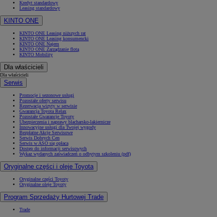
Kredyt standardowy
Leasing standardowy
KINTO ONE
KINTO ONE Leasing niższych rat
KINTO ONE Leasing konsumencki
KINTO ONE Najem
KINTO ONE Zarządzanie flotą
KINTO Mobility
Dla właścicieli
Dla właścicieli
Serwis
Promocje i sezonowe usługi
Pozostałe oferty serwisu
Rezerwacja wizyty w serwisie
Gwarancja Toyota Relax
Pozostałe Gwarancje Toyoty
Ubezpieczenia i naprawy blacharsko-lakiernicze
Innowacyjne usługi dla Twojej wygody
Bezpłatne Akcje Serwisowe
Serwis Dobrych Cen
Serwis w ASO się opłaca
Dostęp do informacji serwisowych
Wykaz wydanych zaświadczeń o odbytym szkoleniu (pdf)
Oryginalne części i oleje Toyota
Oryginalne części Toyoty
Oryginalne oleje Toyoty
Program Sprzedaży Hurtowej Trade
Trade