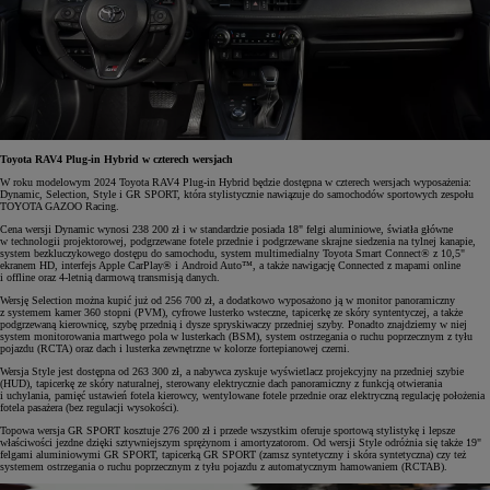
Toyota RAV4 Plug-in Hybrid w czterech wersjach
W roku modelowym 2024 Toyota RAV4 Plug-in Hybrid będzie dostępna w czterech wersjach wyposażenia:
Dynamic, Selection, Style i GR SPORT, która stylistycznie nawiązuje do samochodów sportowych zespołu
TOYOTA GAZOO Racing.
Cena wersji Dynamic wynosi 238 200 zł i w standardzie posiada 18" felgi aluminiowe, światła główne
w technologii projektorowej, podgrzewane fotele przednie i podgrzewane skrajne siedzenia na tylnej kanapie,
system bezkluczykowego dostępu do samochodu, system multimedialny Toyota Smart Connect® z 10,5"
ekranem HD, interfejs Apple CarPlay® i Android Auto™, a także nawigację Connected z mapami online
i offline oraz 4-letnią darmową transmisją danych.
Wersję Selection można kupić już od 256 700 zł, a dodatkowo wyposażono ją w monitor panoramiczny
z systemem kamer 360 stopni (PVM), cyfrowe lusterko wsteczne, tapicerkę ze skóry syntentyczej, a także
podgrzewaną kierownicę, szybę przednią i dysze spryskiwaczy przedniej szyby. Ponadto znajdziemy w niej
system monitorowania martwego pola w lusterkach (BSM), system ostrzegania o ruchu poprzecznym z tyłu
pojazdu (RCTA) oraz dach i lusterka zewnętrzne w kolorze fortepianowej czerni.
Wersja Style jest dostępna od 263 300 zł, a nabywca zyskuje wyświetlacz projekcyjny na przedniej szybie
(HUD), tapicerkę ze skóry naturalnej, sterowany elektrycznie dach panoramiczny z funkcją otwierania
i uchylania, pamięć ustawień fotela kierowcy, wentylowane fotele przednie oraz elektryczną regulację położenia
fotela pasażera (bez regulacji wysokości).
Topowa wersja GR SPORT kosztuje 276 200 zł i przede wszystkim oferuje sportową stylistykę i lepsze
właściwości jezdne dzięki sztywniejszym sprężynom i amortyzatorom. Od wersji Style odróżnia się także 19"
felgami aluminiowymi GR SPORT, tapicerką GR SPORT (zamsz syntetyczny i skóra syntetyczna) czy też
systemem ostrzegania o ruchu poprzecznym z tyłu pojazdu z automatycznym hamowaniem (RCTAB).