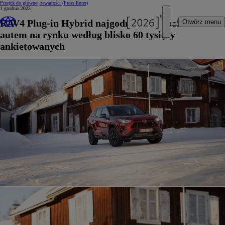
Przejdź do głównej zawartości
(Press Enter)
1 grudnia 2023
RAV4 Plug-in Hybrid najgodniejszym polecenia
Otwórz menu
autem na rynku według blisko 60 tysięcy
ankietowanych