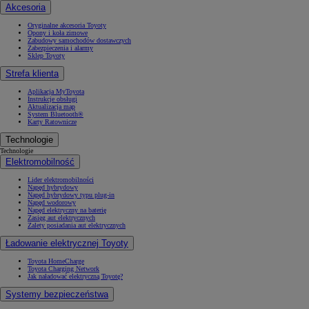
Akcesoria
Oryginalne akcesoria Toyoty
Opony i koła zimowe
Zabudowy samochodów dostawczych
Zabezpieczenia i alarmy
Sklep Toyoty
Strefa klienta
Aplikacja MyToyota
Instrukcje obsługi
Aktualizacja map
System Bluetooth®
Karty Ratownicze
Technologie
Technologie
Elektromobilność
Lider elektromobilności
Napęd hybrydowy
Napęd hybrydowy typu plug-in
Napęd wodorowy
Napęd elektryczny na baterię
Zasięg aut elektrycznych
Zalety posiadania aut elektrycznych
Ładowanie elektrycznej Toyoty
Toyota HomeCharge
Toyota Charging Network
Jak naładować elektryczną Toyotę?
Systemy bezpieczeństwa