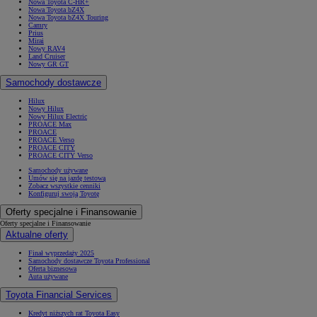
Nowa Toyota C-HR+
Nowa Toyota bZ4X
Nowa Toyota bZ4X Touring
Camry
Prius
Mirai
Nowy RAV4
Land Cruiser
Nowy GR GT
Samochody dostawcze
Hilux
Nowy Hilux
Nowy Hilux Electric
PROACE Max
PROACE
PROACE Verso
PROACE CITY
PROACE CITY Verso
Samochody używane
Umów się na jazdę testową
Zobacz wszystkie cenniki
Konfiguruj swoją Toyotę
Oferty specjalne i Finansowanie
Oferty specjalne i Finansowanie
Aktualne oferty
Finał wyprzedaży 2025
Samochody dostawcze Toyota Professional
Oferta biznesowa
Auta używane
Toyota Financial Services
Kredyt niższych rat Toyota Easy