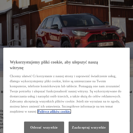
Wykorzystujemy pliki cookie, aby ulepszyć naszą
witrynę
Chcemy ułatwić Ci korzystanie z naszej strony i usprawnić świadczenie usług,
dlatego wykorzystujemy pliki cookie, które są umieszczane na Twoim
komputerze, telefonie komórkowym lub tablecie. Pomagają one nam zrozumieć
W tegorocznej analizie rynku wykonanej przez brytyjską organizację Which? Toyota RAV4 Plug-in
Twoje potrzeby i ulepszać funkcjonalność naszej witryny. Są wykorzystywane do
Hybrid została uznana za model najgodniejszy polecenia. Spośród 60 tysięcy ankietowanych aż ponad
50 tysięcy z nich wskazało właśnie najmocniejszy i najbardziej oszczędny wariant tego popularnego
dostarczania usług i narzędzi osób trzecich, a także służą do celów reklamowych.
SUV-a.
Zalecamy akceptację wszystkich plików cookie. Jeżeli nie wyrażasz na to zgody,
możesz łatwo zmienić ich ustawienia. Szczegółowe informacje na ten temat
Organizacja Which? co roku przeprowadza badanie oceniające samochody na podstawie wskaźników
znajdziesz w naszej
Polityce plików cookie.
zadowolenia klientów oraz prawdopodobieństwa, że właściciel poleciłby swój pojazd bliskim lub znajomym.
Tegoroczne wyniki ankiety jednoznacznie wykazały, że najbardziej rekomendowany samochód na rynku
to Toyota RAV4 Plug-in Hybrid. Ponad 50 tysięcy respondentów spośród 60 tysięcy ankietowanych wybrało
właśnie tę wersję SUV-a, zwracając szczególną uwagę na jej niskie zużycie paliwa, dobre osiągi oraz wysoki
poziom komfortu.
Odrzuć wszystkie
Zaakceptuj wszystkie