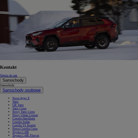
Kontakt
Napisz do nas
Samochody
Samochody
Samochody osobowe
Nowe Aygo X
Yaris
GR Yaris
Yaris Cross
Nowy Yaris Cross
Nowy Urban Cruiser
Corolla Hatchback
Corolla Sedan
Corolla TS Kombi
Nowa Corolla Cross
Toyota C-HR
Toyota C-HR Plug-in