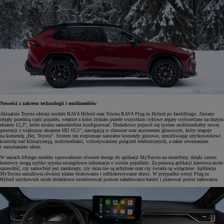
Nowości z zakresu technologii i multimediów
Aktualnie Toyota oferuje modele RAV4 Hybrid oraz Toyota RAV4 Plug-in Hybrid po faceliftingu. Zmiany
objęły przednią część pojazdu, wnętrze z kolei zyskało przede wszystkim cyfrowe zegary wyświetlane na dużym
ekranie 12,3", które można samodzielnie konfigurować. Dodatkowo pojawił się system multimedialny nowej
generacji z większym ekranem HD 10,5", nawigacją w chmurze oraz asystentem głosowym, który reaguje
na komendę „Hej, Toyota”. System ten rozpoznaje naturalne komendy głosowe, umożliwiając użytkownikowi
kontrolę nad klimatyzacją, multimediami, wykonywaniem połączeń telefonicznych, a także otwieraniem
i zamykaniem okien.
W ramach liftingu modelu wprowadzono również dostęp do aplikacji MyToyota na smartfony, dzięki czemu
kierowcy mogą szybko uzyska
szczegółowe informacje o swoim pojeździe. Za pomocą aplikacji kierowca może
sprawdzić, czy samochód jest zamknięty, czy okna nie są uchylone oraz czy światła są wyłączone. Aplikacja
MyToyota umożliwia również zdalne blokowanie i odblokowywanie drzwi. W przypadku wersji Plug-in
Hybrid użytkownik może dodatkowo monitorować poziom naładowania baterii i planować proces ładowania.