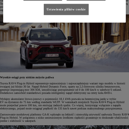
Szefowa działu Home Products and Services w Which? Natalie Hitchins tak komentuje te wyniki: „Właściciele
Toyoty RAV4 powiedzieli nam, że ten model to strzał w dziesiątkę, jeśli chodzi o codzienną jazdę, wyjątkową
praktyczność, swobodną jazdę i bezpieczeństwo. Podkreślano także niezawodność Toyoty. Wariant PHEV
Ustawienia plików cookie
zapewnia doskonałe osiągi i niskie zużycie paliwa nawet wtedy, gdy nie można regularnie ładować baterii.”
Wysokie osiągi przy niskim zużyciu paliwa
Toyota RAV4 Plug-in Hybrid reprezentuje najmocniejszy i najoszczędniejszy wariant tego modelu w historii
trwającej już blisko 30 lat. Napęd Hybrid Dynamic Force, oparty na 2,5-litrowym silniku benzynowym,
generuje imponującą moc 306 KM, umożliwiając przyspieszenie od 0 do 100 km/h w zaledwie 6 sekund.
Dodatkowo samochód standardowo posiada inteligentny napęd elektryczny na cztery koła AWD-i.
Wydajny akumulator litowo-jonowy o pojemności 18,1 kWh pozwala na bezemisyjną jazdę w trybie
EV na dystansie do 75 km według standardu WLTP. W warunkach miejskich Toyota RAV4 Plug-in Hybrid
może przejechać prawie 100 km, nie emitując żadnych spalin. Co więcej, korzystając wyłącznie z napędu
elektrycznego, pojazd może osiągnąć prędkość do 135 km/h nawet podczas maksymalnego przyspieszenia.
Zastosowanie modułowej platformy GA-K wpłynęło na lekkość i niezwykłą sztywność nadwozia Toyoty RAV4
Plug-in Hybrid. W połączeniu z nisko umieszczonym środkiem ciężkości gwarantuje to doskonałe właściwości
jezdne i stabilność w zakrętach.