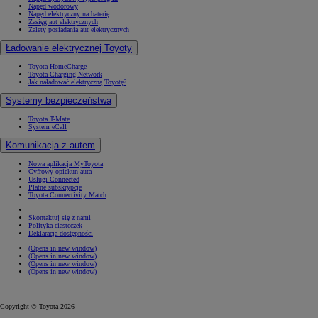
Napęd wodorowy
Napęd elektryczny na baterię
Zasięg aut elektrycznych
Zalety posiadania aut elektrycznych
Ładowanie elektrycznej Toyoty
Toyota HomeCharge
Toyota Charging Network
Jak naładować elektryczną Toyotę?
Systemy bezpieczeństwa
Toyota T-Mate
System eCall
Komunikacja z autem
Nowa aplikacja MyToyota
Cyfrowy opiekun auta
Usługi Connected
Płatne subskrypcje
Toyota Connectivity Match
Skontaktuj się z nami
Polityka ciasteczek
Deklaracja dostępności
(Opens in new window)
(Opens in new window)
(Opens in new window)
(Opens in new window)
Copyright © Toyota 2026