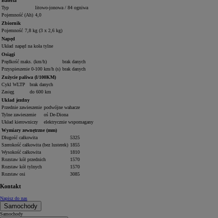
Bateria
Typ
litowo-jonowa / 84 ogniwa
Pojemność (Ah)
4,0
Zbiornik
Pojemność
7,8 kg (3 x 2,6 kg)
Napęd
Układ
napęd na koła tylne
Osiągi
Prędkość maks. (km/h)
brak danych
Przyspieszenie 0-100 km/h (s)
brak danych
Zużycie paliwa (l/100KM)
Cykl WLTP
brak danych
Zasięg
do 600 km
Układ jezdny
Przednie zawieszenie
podwójne wahacze
Tylne zawieszenie
oś De-Diona
Układ kierowniczy
elektrycznie wspomagany
Wymiary zewnętrzne (mm)
Długość całkowita
5325
Szerokość całkowita (bez lusterek)
1855
Wysokość całkowita
1810
Rozstaw kół przednich
1570
Rozstaw kół tylnych
1570
Rozstaw osi
3085
Kontakt
Napisz do nas
Samochody
Samochody