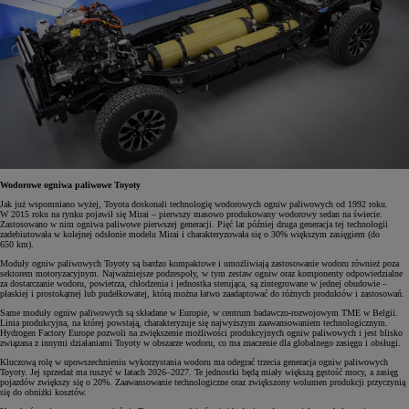
Wodorowe ogniwa paliwowe Toyoty
Jak już wspomniano wyżej, Toyota doskonali technologię wodorowych ogniw paliwowych od 1992 roku.
W 2015 roku na rynku pojawił się Mirai – pierwszy masowo produkowany wodorowy sedan na świecie.
Zastosowano w nim ogniwa paliwowe pierwszej generacji. Pięć lat później druga generacja tej technologii
zadebiutowała w kolejnej odsłonie modelu Mirai i charakteryzowała się o 30% większym zasięgiem (do
650 km).
Moduły ogniw paliwowych Toyoty są bardzo kompaktowe i umożliwiają zastosowanie wodoru również poza
sektorem motoryzacyjnym. Najważniejsze podzespoły, w tym zestaw ogniw oraz komponenty odpowiedzialne
za dostarczanie wodoru, powietrza, chłodzenia i jednostka sterująca, są zintegrowane w jednej obudowie –
płaskiej i prostokątnej lub pudełkowatej, którą można łatwo zaadaptować do różnych produktów i zastosowań.
Same moduły ogniw paliwowych są składane w Europie, w centrum badawczo-rozwojowym TME w Belgii.
Linia produkcyjna, na której powstają, charakteryzuje się najwyższym zaawansowaniem technologicznym.
Hydrogen Factory Europe pozwoli na zwiększenie możliwości produkcyjnych ogniw paliwowych i jest blisko
związana z innymi działaniami Toyoty w obszarze wodoru, co ma znaczenie dla globalnego zasięgu i obsługi.
Kluczową rolę w upowszechnieniu wykorzystania wodoru ma odegrać trzecia generacja ogniw paliwowych
Toyoty. Jej sprzedaż ma ruszyć w latach 2026–2027. Te jednostki będą miały większą gęstość mocy, a zasięg
pojazdów zwiększy się o 20%. Zaawansowanie technologiczne oraz zwiększony wolumen produkcji przyczynią
się do obniżki kosztów.