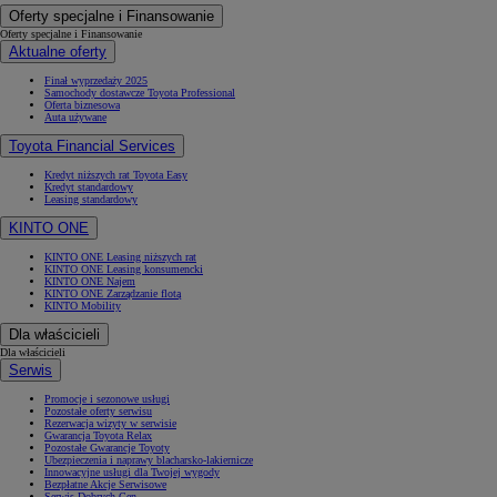
Oferty specjalne i Finansowanie
Oferty specjalne i Finansowanie
Aktualne oferty
Finał wyprzedaży 2025
Samochody dostawcze Toyota Professional
Oferta biznesowa
Auta używane
Toyota Financial Services
Kredyt niższych rat Toyota Easy
Kredyt standardowy
Leasing standardowy
KINTO ONE
KINTO ONE Leasing niższych rat
KINTO ONE Leasing konsumencki
KINTO ONE Najem
KINTO ONE Zarządzanie flotą
KINTO Mobility
Dla właścicieli
Dla właścicieli
Serwis
Promocje i sezonowe usługi
Pozostałe oferty serwisu
Rezerwacja wizyty w serwisie
Gwarancja Toyota Relax
Pozostałe Gwarancje Toyoty
Ubezpieczenia i naprawy blacharsko-lakiernicze
Innowacyjne usługi dla Twojej wygody
Bezpłatne Akcje Serwisowe
Serwis Dobrych Cen