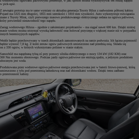
z wodorowymi ogniwami paliwowymi prezentuje, w jaki sposób można wykorzystywać ten rodzaj napędu
w pick-upie.
Z zewnątrz prototyp ma te same wymiary co aktualna generacja Toyoty Hilux z nadwoziem półtorej kabiny.
Pojazd ma 5325 mm długości, 1855 mm szerokości i 1810 mm wysokości. Auto wykorzystuje rozwiązania
znane z Toyoty Mirai, czyli pierwszego masowo produkowanego elektrycznego sedana na ogniwa paliwowe,
który potwierdził niezawodność tego napędu.
Zasięg wodorowego Hiluxa – zgodnie z założeniami projektantów – ma sięgać nawet 600 km. Dzięki niskiej
masie wodoru można utrzymać wysoką ładowność oraz holować przyczepę o większej masie niż w przypadku
innych bezemisyjnych napędów.
Wodór będzie przechowywany w trzech zbiornikach zamontowanych na ramie podwozia. Ich łączna pojemność
będzie wynosić 7,8 kg. Z kolei zestaw ogniw paliwowych umieszczono nad przednią osią. Składa się
on z 330 ogniw, w których wykorzystano polimer w stanie stałym.
Samochód ma napędzaną tylną oś przy pomocy silnika elektrycznego o mocy 134 kW (182 KM) oraz
300 Nm momentu obrotowego. Podczas jazdy ogniwa paliwowe nie emitują spalin, a jedynym produktem
ubocznym jest woda.
Produkowana przez wodorowe ogniwa paliwowe energia przechowywana jest w baterii litowo-jonowej, którą
umieszczono z tyłu pod przestrzenią ładunkową oraz nad zbiornikami wodoru. Dzięki temu zadbano
o przestronność kabiny.