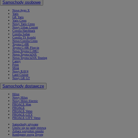
Samochody osobowe
Nowe Aygo X
Yaris
GR Yaris
Yaris Cross
Nowy Yaris Cross
Nowy Urban Cruiser
Corolla Hatchback
Corolla Sedan
Corolla TS Kombi
Nowa Corolla Cross
Toyota C-HR
Toyota C-HR Plug-in
Nowa Toyota C-HR+
Nowa Toyota bZ4X
Nowa Toyota bZ4X Touring
Camry
Prius
Mirai
Nowy RAV4
Land Cruiser
Nowy GR GT
Samochody dostawcze
Hilux
Nowy Hilux
Nowy Hilux Electric
PROACE Max
PROACE
PROACE Verso
PROACE CITY
PROACE CITY Verso
Samochody używane
Umów się na jazdę testową
Zobacz wszystkie cenniki
Konfiguruj swoją Toyotę