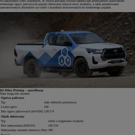
Na zakończenie warto wspomnieć, że Toyota prowadzi również badania nad potencjalnym skalowaniem
technologii ogniw paliwowych poprzez oferowanie różnych mocy modułów, a także projektowanie
zaawansowanych zbiorników na wodór o kształtach dostosowanych do konkretnego pojazdu.
H2 Hilux Prototyp – specyfikacja
Dane mogą ulec zmianie
Ogniwa paliwowe
Typ
stały elektrolit polimerowy
Liczba ogniw
330
Moc ogniw paliwowych (kW/KM)
128/174
Silnik elektryczny
Typ
silnik z magnesami trwałymi
Moc maksymalna (KM/kW)
182/134
Maksymalny moment obrotowy (Nm)
300