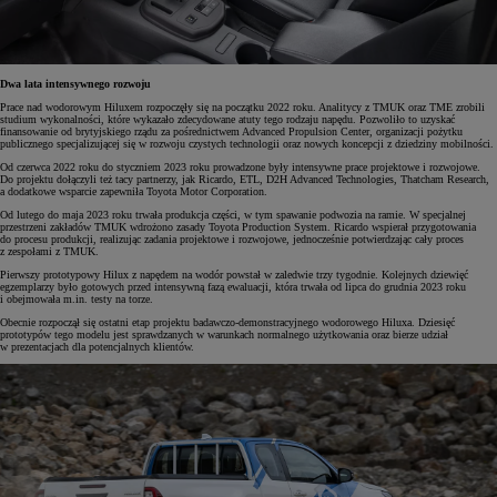
Dwa lata intensywnego rozwoju
Prace nad wodorowym Hiluxem rozpoczęły się na początku 2022 roku. Analitycy z TMUK oraz TME zrobili
studium wykonalności, które wykazało zdecydowane atuty tego rodzaju napędu. Pozwoliło to uzyskać
finansowanie od brytyjskiego rządu za pośrednictwem Advanced Propulsion Center, organizacji pożytku
publicznego specjalizującej się w rozwoju czystych technologii oraz nowych koncepcji z dziedziny mobilności.
Od czerwca 2022 roku do styczniem 2023 roku prowadzone były intensywne prace projektowe i rozwojowe.
Do projektu dołączyli też tacy partnerzy, jak Ricardo, ETL, D2H Advanced Technologies, Thatcham Research,
a dodatkowe wsparcie zapewniła Toyota Motor Corporation.
Od lutego do maja 2023 roku trwała produkcja części, w tym spawanie podwozia na ramie. W specjalnej
przestrzeni zakładów TMUK wdrożono zasady Toyota Production System. Ricardo wspierał przygotowania
do procesu produkcji, realizując zadania projektowe i rozwojowe, jednocześnie potwierdzając cały proces
z zespołami z TMUK.
Pierwszy prototypowy Hilux z napędem na wodór powstał w zaledwie trzy tygodnie. Kolejnych dziewięć
egzemplarzy było gotowych przed intensywną fazą ewaluacji, która trwała od lipca do grudnia 2023 roku
i obejmowała m.in. testy na torze.
Obecnie rozpoczął się ostatni etap projektu badawczo-demonstracyjnego wodorowego Hiluxa. Dziesięć
prototypów tego modelu jest sprawdzanych w warunkach normalnego użytkowania oraz bierze udział
w prezentacjach dla potencjalnych klientów.