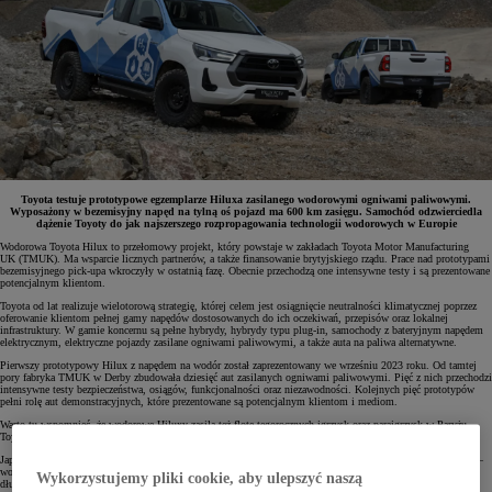
Toyota testuje prototypowe egzemplarze Hiluxa zasilanego wodorowymi ogniwami paliwowymi.
Wyposażony w bezemisyjny napęd na tylną oś pojazd ma 600 km zasięgu. Samochód odzwierciedla
dążenie Toyoty do jak najszerszego rozpropagowania technologii wodorowych w Europie
Wodorowa Toyota Hilux to przełomowy projekt, który powstaje w zakładach Toyota Motor Manufacturing
UK (TMUK). Ma wsparcie licznych partnerów, a także finansowanie brytyjskiego rządu. Prace nad prototypami
bezemisyjnego pick-upa wkroczyły w ostatnią fazę. Obecnie przechodzą one intensywne testy i są prezentowane
potencjalnym klientom.
Toyota od lat realizuje wielotorową strategię, której celem jest osiągnięcie neutralności klimatycznej poprzez
oferowanie klientom pełnej gamy napędów dostosowanych do ich oczekiwań, przepisów oraz lokalnej
infrastruktury. W gamie koncernu są pełne hybrydy, hybrydy typu plug-in, samochody z bateryjnym napędem
elektrycznym, elektryczne pojazdy zasilane ogniwami paliwowymi, a także auta na paliwa alternatywne.
Pierwszy prototypowy Hilux z napędem na wodór został zaprezentowany we wrześniu 2023 roku. Od tamtej
pory fabryka TMUK w Derby zbudowała dziesięć aut zasilanych ogniwami paliwowymi. Pięć z nich przechodzi
intensywne testy bezpieczeństwa, osiągów, funkcjonalności oraz niezawodności. Kolejnych pięć prototypów
pełni rolę aut demonstracyjnych, które prezentowane są potencjalnym klientom i mediom.
Warto tu wspomnieć, że wodorowe Hiluxy zasilą też flotę tegorocznych igrzysk oraz paraigrzysk w Paryżu.
Toyota w ten sposób buduje fundamenty pod stworzenie sektora transportu wodorowego w Europie.
Japoński koncern od 30 lat rozwija technologię ogniw paliwowych. Wnioski z prac nad ostatnim projektem –
wodorowym Hiluxem – posłużą do stworzenia kolejnej generacji ogniw, które będą charakteryzować się
Wykorzystujemy pliki cookie, aby ulepszyć naszą
dłuższym cyklem życia i znacząco niższymi kosztami. Co więcej, ich zastosowanie zwiększy też zasięg auta.