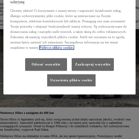
witrynę
Zdaniem Toyoty, do 2030 roku Europa stanie się jednym z największych rynków wodorowych ogniw
paliwowych. Właśnie dlatego w grudniu 2023 roku z inicjatywy Toyota Motor Europe (TME) powołano spółkę
Chcemy ułatwić Ci korzystanie z naszej strony i usprawnić świadczenie usług,
Hydrogen Factory Europe. Będzie ona odpowiadać za skomercjalizowanie tej technologii na każdym etapie –
od badań i rozwoju przez produkcję po sprzedaż oraz obsługę posprzedażową.
dlatego wykorzystujemy pliki cookie, które są umieszczane na Twoim
Stworzenie zasilanego ogniwami paliwowymi Hiluxa to ważny krok na drodze do dalszego rozwoju technologii
komputerze, telefonie komórkowym lub tablecie. Pomagają one nam zrozumieć
wodorowych, który ma przyśpieszyć rozwój infrastruktury wodorowej w Europie.
Twoje potrzeby i ulepszać funkcjonalność naszej witryny. Są wykorzystywane do
dostarczania usług i narzędzi osób trzecich, a także służą do celów reklamowych.
Zalecamy akceptację wszystkich plików cookie. Jeżeli nie wyrażasz na to zgody,
możesz łatwo zmienić ich ustawienia. Szczegółowe informacje na ten temat
znajdziesz w naszej
Polityce plików cookie.
Odrzuć wszystkie
Zaakceptuj wszystkie
Ustawienia plików cookie
Wodorowy Hilux z zasięgiem do 600 km
Toyota Hilux to legendarny pick-up, który swoją renomę zyskał dzięki najwyższej jakości, trwałości oraz
niezawodności. Samochód zadebiutował w 1968 roku i od tamtej pory sprawdził się w najbardziej
wymagających sytuacjach. Dotarł na Biegun Północny i do islandzkich wulkanów, był wykorzystywany
na Antarktydzie, wygrywał Rajd Dakar.
Wodorowy Hilux ma dokładnie to samo DNA, ale jest autem bezemisyjnym. Prototypowy model