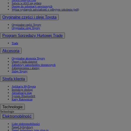
Serwis w ASO się opłaca
Dostęp do informacji serwisowych
Wykaz wydanych zaświadczeń o odbytym szkoleniu (pdf)
Oryginalne części i oleje Toyota
Oryginalne części Toyoty
Oryginalne oleje Toyoty
Program Sprzedaży Hurtowej Trade
Trade
Akcesoria
Oryginalne akcesoria Toyoty
Opony i koła zimowe
Zabudowy samochodów dostawczych
Zabezpieczenia i alarmy
Sklep Toyoty
Strefa klienta
Aplikacja MyToyota
Instrukcje obsługi
Aktualizacja map
System Bluetooth®
Karty Ratownicze
Technologie
Technologie
Elektromobilność
Lider elektromobilności
Napęd hybrydowy
Napęd hybrydowy typu plug-in