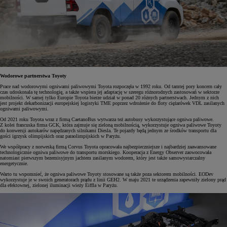
Wodorowe partnerstwa Toyoty
Prace nad wodorowymi ogniwami paliwowymi Toyota rozpoczęła w 1992 roku. Od tamtej pory koncern cały
czas udoskonala tę technologię, a także wspiera jej adaptację w szeregu różnorodnych zastosowań w sektorze
mobilności. W samej tylko Europie Toyota bierze udział w ponad 20 różnych partnerstwach. Jednym z nich
jest projekt dekarbonizacji europejskiej logistyki TME poprzez wdrożenie do floty ciężarówek VDL zasilanych
ogniwami paliwowymi.
Od 2021 roku Toyota wraz z firmą CaetanoBus wytwarza też autobusy wykorzystujące ogniwa paliwowe.
Z kolei francuska firma GCK, która zajmuje się zieloną mobilnością, wykorzystuje ogniwa paliwowe Toyoty
do konwersji autokarów napędzanych silnikami Diesla. Te pojazdy będą jednym ze środków transportu dla
gości igrzysk olimpijskich oraz paraolimpijskich w Paryżu.
We współpracy z norweską firmą Corvus Toyota opracowała najbezpieczniejsze i najbardziej zaawansowane
technologicznie ogniwa paliwowe do transportu morskiego. Kooperacja z Energy Observer zaowocowała
natomiast pierwszym bezemisyjnym jachtem zasilanym wodorem, który jest także samowystarczalny
energetycznie.
Warto tu wspomnieć, że ogniwa paliwowe Toyoty stosowane są także poza sektorem mobilności. EODev
wykorzystuje je w swoich generatorach prądu z linii GEH2. W maju 2021 te urządzenia zapewniły zielony prąd
dla efektownej, zielonej iluminacji wieży Eiffla w Paryżu.