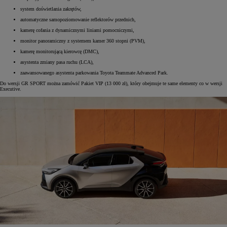
system doświetlania zakrętów,
automatyczne samopoziomowanie reflektorów przednich,
kamerę cofania z dynamicznymi liniami pomocniczymi,
monitor panoramiczny z systemem kamer 360 stopni (PVM),
kamerę monitorującą kierowcę (DMC),
asystenta zmiany pasa ruchu (LCA),
zaawansowanego asystenta parkowania Toyota Teammate Advanced Park.
Do wersji GR SPORT można zamówić Pakiet VIP (13 000 zł), który obejmuje te same elementy co w wersji
Executive.