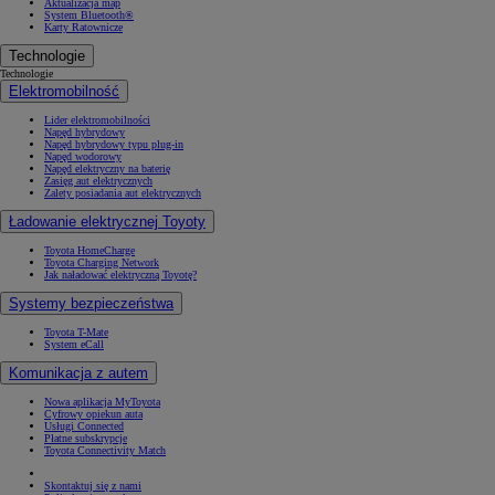
Aktualizacja map
System Bluetooth®
Karty Ratownicze
Technologie
Technologie
Elektromobilność
Lider elektromobilności
Napęd hybrydowy
Napęd hybrydowy typu plug-in
Napęd wodorowy
Napęd elektryczny na baterię
Zasięg aut elektrycznych
Zalety posiadania aut elektrycznych
Ładowanie elektrycznej Toyoty
Toyota HomeCharge
Toyota Charging Network
Jak naładować elektryczną Toyotę?
Systemy bezpieczeństwa
Toyota T-Mate
System eCall
Komunikacja z autem
Nowa aplikacja MyToyota
Cyfrowy opiekun auta
Usługi Connected
Płatne subskrypcje
Toyota Connectivity Match
Skontaktuj się z nami