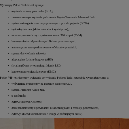
Wybierając Pakiet Tech klient zyskuje:
asystenta zmiany pasa ruchu (LCA),
zaawansowanego asystenta parkowania Toyota Teammate Advanced Park,
system ostrzegania o ruchu poprzecznym z przodu pojazdu (FCTA),
tapicerkę skórzaną (skóra naturalna i syntetyczna),
monitor panoramiczny z systemem kamer 360 stopni (PVM),
kamerę cofania z dynamicznymi liniami pomocniczymi,
automatyczne samopoziomowanie reflektorów przednich,
system doświetlania zakrętów,
adaptacyjne światła drogowe (AHS),
światła główne w technologii Matrix LED,
kamerę monitorującą kierowcę (DMC).
Pakiet VIP jest dostępny wyłącznie po wybraniu Pakietu Tech i uzupełnia wyposażenie auta o:
wyświetlacz projekcyjny na przedniej szybie (HUD),
system Premium Audio JBL,
9 głośników,
cyfrowe lusterko wsteczne,
dach panoramiczny z powłokami niskoemisyjnymi i redukcją podczerwieni,
cyfrowy kluczyk (uruchomienie usługi w późniejszym czasie).