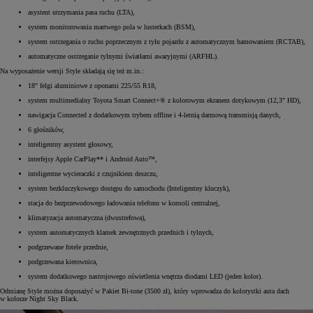
asystent utrzymania pasa ruchu (LTA),
system monitorowania martwego pola w lusterkach (BSM),
system ostrzegania o ruchu poprzecznym z tyłu pojazdu z automatycznym hamowaniem (RCTAB),
automatyczne ostrzeganie tylnymi światłami awaryjnymi (ARFHL).
Na wyposażenie wersji Style składają się też m.in.:
18" felgi aluminiowe z oponami 225/55 R18,
system multimedialny Toyota Smart Connect+® z kolorowym ekranem dotykowym (12,3" HD),
nawigacja Connected z dodatkowym trybem offline i 4-letnią darmową transmisją danych,
6 głośników,
inteligentny asystent głosowy,
interfejsy Apple CarPlay** i Android Auto™,
inteligentne wycieraczki z czujnikiem deszczu,
system bezkluczykowego dostępu do samochodu (Inteligentny kluczyk),
stacja do bezprzewodowego ładowania telefonu w konsoli centralnej,
klimatyzacja automatyczna (dwustrefowa),
system automatycznych klamek zewnętrznych przednich i tylnych,
podgrzewane fotele przednie,
podgrzewana kierownica,
system dodatkowego nastrojowego oświetlenia wnętrza diodami LED (jeden kolor).
Odmianę Style można doposażyć w Pakiet Bi-tone (3500 zł), który wprowadza do kolorystki auta dach
w kolorze Night Sky Black.