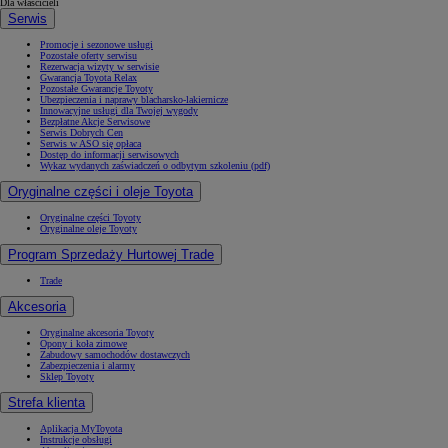
Dla właścicieli
Serwis
Promocje i sezonowe usługi
Pozostałe oferty serwisu
Rezerwacja wizyty w serwisie
Gwarancja Toyota Relax
Pozostałe Gwarancje Toyoty
Ubezpieczenia i naprawy blacharsko-lakiernicze
Innowacyjne usługi dla Twojej wygody
Bezpłatne Akcje Serwisowe
Serwis Dobrych Cen
Serwis w ASO się opłaca
Dostęp do informacji serwisowych
Wykaz wydanych zaświadczeń o odbytym szkoleniu (pdf)
Oryginalne części i oleje Toyota
Oryginalne części Toyoty
Oryginalne oleje Toyoty
Program Sprzedaży Hurtowej Trade
Trade
Akcesoria
Oryginalne akcesoria Toyoty
Opony i koła zimowe
Zabudowy samochodów dostawczych
Zabezpieczenia i alarmy
Sklep Toyoty
Strefa klienta
Aplikacja MyToyota
Instrukcje obsługi