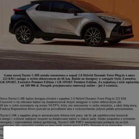
Gama nowej Toyoty C-HR została rozszerzona o napęd 2.0 Hybrid Dynamic Force Plug-in o mocy
223 KM i zasięgu w trybie elektrycznym do 66 km. Będzie on dostępny w wersjach Style, Executive,
GR SPORT, Executive Premiere Edition i GR SPORT Premiere Edition. Za najtańszą z nich zapłacimy
od 189 900 zł. Początek przyjmowania rezerwacji online – już 4 września.
Nowa Toyota C-HR będzie dostępna również z napędem 2.0 Hybrid Dynamic Force Plug-in 223 KM.
Crossover w tej odmianie będzie się charakteryzował dużym zasięgiem w trybie elektrycznym (do
66 km w cyklu mieszanym wg normy WLTP*), który jest nieoceniony w ruchu miejskim, a także dużą mocą.
Funkcja Regeneration Boost pozwala na prowadzenie auta z wykorzystaniem jedynie pedału przyspieszenia.
Toyota C-HR z napędem plug-in automatycznie dobiera tryb pracy, tak by jak najefektywniej korzystać
z energii i wybierać najlepszy moment na doładowanie baterii w trakcie jazdy. Dzięki połączeniu z systemem
nawigacji i wprowadzeniu funkcji geofencing, Toyota C-HR PHEV automatycznie przełącza się na tryb
elektryczny, gdy samochód wjeżdża na teren strefy niskiej emisji (LEZ). Pozwala to na optymalne
wykorzystanie energii z baterii (przy włączonej nawigacji oraz o ile w baterii jest wystarczająca ilość energii).
Nowa Toyota C-HR PHEV została wyposażona w baterię litowo-jonową. Przy pomocy Wallboxa można ją
naładować w 2,5 h. Jeżeli będziemy korzystali z domowego gniazdka (10 A), proces ten zajmie około 6,5 h.