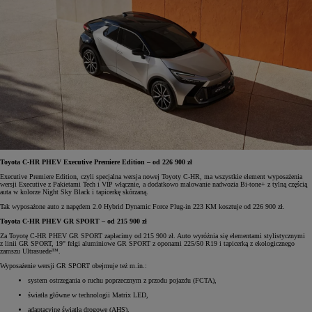
Toyota C-HR PHEV Executive Premiere Edition – od 226 900 zł
Executive Premiere Edition, czyli specjalna wersja nowej Toyoty C-HR, ma wszystkie element wyposażenia
wersji Executive z Pakietami Tech i VIP włącznie, a dodatkowo malowanie nadwozia Bi-tone+ z tylną częścią
auta w kolorze Night Sky Black i tapicerkę skórzaną.
Tak wyposażone auto z napędem 2.0 Hybrid Dynamic Force Plug-in 223 KM kosztuje od 226 900 zł.
Toyota C-HR PHEV GR SPORT – od 215 900 zł
Za Toyotę C-HR PHEV GR SPORT zapłacimy od 215 900 zł. Auto wyróżnia się elementami stylistycznymi
z linii GR SPORT, 19" felgi aluminiowe GR SPORT z oponami 225/50 R19 i tapicerką z ekologicznego
zamszu Ultrasuede™.
Wyposażenie wersji GR SPORT obejmuje też m.in.:
system ostrzegania o ruchu poprzecznym z przodu pojazdu (FCTA),
światła główne w technologii Matrix LED,
adaptacyjne światła drogowe (AHS),