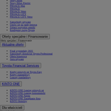
Nowy Hilux
Nowy Hilux Electric
PROACE Max
PROACE
PROACE Verso
PROACE CITY
PROACE CITY Verso
Samochody używane
Umów się na jazdę testową
Zobacz wszystkie cenniki
Konfiguruj swoją Toyotę
Oferty specjalne i Finansowanie
Oferty specjalne i Finansowanie
Aktualne oferty
Finał wyprzedaży 2025
Samochody dostawcze Toyota Professional
Oferta biznesowa
Auta używane
Toyota Financial Services
Kredyt niższych rat Toyota Easy
Kredyt standardowy
Leasing standardowy
KINTO ONE
KINTO ONE Leasing niższych rat
KINTO ONE Leasing konsumencki
KINTO ONE Najem
KINTO ONE Zarządzanie flotą
KINTO Mobility
Dla właścicieli