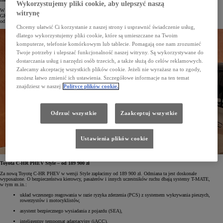
Wykorzystujemy pliki cookie, aby ulepszyć naszą
W Polsce nowa Toyota C-HR PHEV będzie dostępna w pięciu wersjach wyposażenia: Style, Executive,
witrynę
GR SPORT, Executive Premiere Edition i GR SPORT Premiere Edition. Rezerwować pojazd można już
od 4 września na stronie
toyota.pl
.
Chcemy ułatwić Ci korzystanie z naszej strony i usprawnić świadczenie usług,
dlatego wykorzystujemy pliki cookie, które są umieszczane na Twoim
komputerze, telefonie komórkowym lub tablecie. Pomagają one nam zrozumieć
Twoje potrzeby i ulepszać funkcjonalność naszej witryny. Są wykorzystywane do
dostarczania usług i narzędzi osób trzecich, a także służą do celów reklamowych.
Zalecamy akceptację wszystkich plików cookie. Jeżeli nie wyrażasz na to zgody,
możesz łatwo zmienić ich ustawienia. Szczegółowe informacje na ten temat
znajdziesz w naszej
Polityce plików cookie.
Odrzuć wszystkie
Zaakceptuj wszystkie
Ustawienia plików cookie
Toyota C-HR PHEV Style – od 189 900 zł
Za nową Toyotę C-HR PHEV w wersji Style zapłacimy od 189 900 zł. Odmiana ta jest doskonale
wyposażone. O bezpieczeństwa kierowcy, pasażerów i innych uczestników ruchu dbają systemy T-MATE,
w tym m.in.:
układ wczesnego reagowania w razie ryzyka zderzenia (PCS) z systemem wykrywania pieszych,
rowerzystów i motocyklistów,
asystent bezpiecznego wysiadania z pojazdu (SEA),
inteligentny tempomat adaptacyjny (iACC),