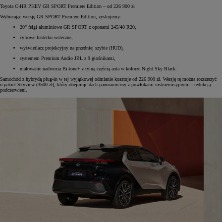
Toyota C-HR PHEV GR SPORT Premiere Edition – od 226 900 zł
Wybierając wersję GR SPORT Premiere Edition, zyskujemy:
20" felgi aluminiowe GR SPORT z oponami 245/40 R20,
cyfrowe lusterko wsteczne,
wyświetlacz projekcyjny na przedniej szybie (HUD),
systemem Premium Audio JBL z 9 głośnikami,
malowanie nadwozia Bi-tone+ z tylną częścią auta w kolorze Night Sky Black.
Samochód z hybrydą plug-in w tej wyjątkowej odmianie kosztuje od 226 900 zł. Wersję tę można rozszerzyć
o pakiet Skyview (3500 zł), który obejmuje dach panoramiczny z powłokami niskoemisyjnymi i redukcją
podczerwieni.