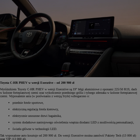
Toyota C-HR PHEV w wersji Executive – od 200 900 zł
Wyróżnikiem Toyoty C-HR PHEV w wersji Executive są 19" felgi aluminiowe z oponami 225/50 R19, dach
w kolorze fortepianowej czerni oraz wykończenie przedniego grilla i tylnego zderzaka w kolorze fortepianowej
czerni. Wyposażenie auta (w porównaniu z wersją Style) wzbogacono o:
przednie fotele sportowe,
elektryczną regulację fotela kierowcy,
elektrycznie unoszone drzwi bagażnika,
system dodatkowe nastrojowego oświetlenia wnętrza diodami LED z możliwością personalizacji,
światła główne w technologii LED.
Tak wyposażone auto kosztuje od 200 900 zł. Do wersji Executive można zamówić Pakiety Tech (13 000 zł)
oraz VIP (13 000 zł).