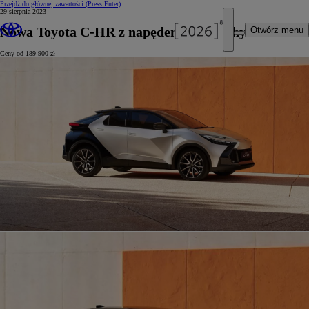
Przejdź do głównej zawartości
(Press Enter)
29 sierpnia 2023
Nowa Toyota C-HR z napędem plug-in hybrid
Otwórz menu
Ceny od 189 900 zł