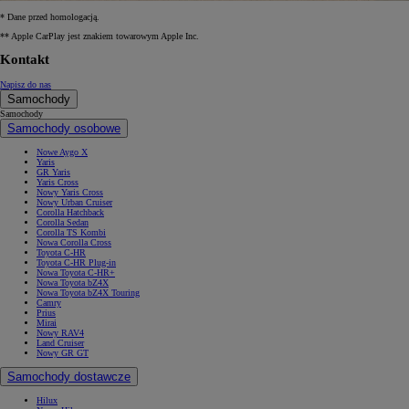
* Dane przed homologacją.
** Apple CarPlay jest znakiem towarowym Apple Inc.
Kontakt
Napisz do nas
Samochody
Samochody
Samochody osobowe
Nowe Aygo X
Yaris
GR Yaris
Yaris Cross
Nowy Yaris Cross
Nowy Urban Cruiser
Corolla Hatchback
Corolla Sedan
Corolla TS Kombi
Nowa Corolla Cross
Toyota C-HR
Toyota C-HR Plug-in
Nowa Toyota C-HR+
Nowa Toyota bZ4X
Nowa Toyota bZ4X Touring
Camry
Prius
Mirai
Nowy RAV4
Land Cruiser
Nowy GR GT
Samochody dostawcze
Hilux