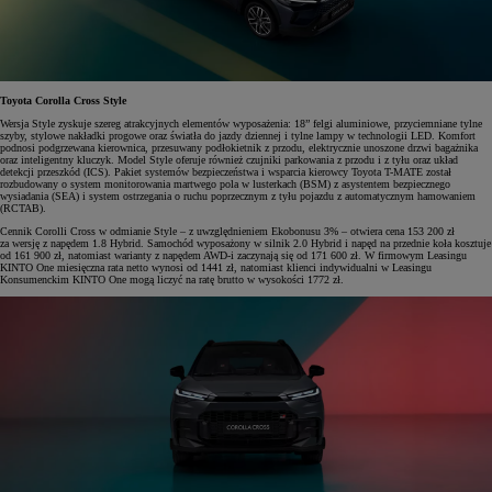
Toyota Corolla Cross Style
Wersja Style zyskuje szereg atrakcyjnych elementów wyposażenia: 18” felgi aluminiowe, przyciemniane tylne
szyby, stylowe nakładki progowe oraz światła do jazdy dziennej i tylne lampy w technologii LED. Komfort
podnosi podgrzewana kierownica, przesuwany podłokietnik z przodu, elektrycznie unoszone drzwi bagażnika
oraz inteligentny kluczyk. Model Style oferuje również czujniki parkowania z przodu i z tyłu oraz układ
detekcji przeszkód (ICS). Pakiet systemów bezpieczeństwa i wsparcia kierowcy Toyota T-MATE został
rozbudowany o system monitorowania martwego pola w lusterkach (BSM) z asystentem bezpiecznego
wysiadania (SEA) i system ostrzegania o ruchu poprzecznym z tyłu pojazdu z automatycznym hamowaniem
(RCTAB).
Cennik Corolli Cross w odmianie Style – z uwzględnieniem Ekobonusu 3% – otwiera cena 153 200 zł
za wersję z napędem 1.8 Hybrid. Samochód wyposażony w silnik 2.0 Hybrid i napęd na przednie koła kosztuje
od 161 900 zł, natomiast warianty z napędem AWD-i zaczynają się od 171 600 zł. W firmowym Leasingu
KINTO One miesięczna rata netto wynosi od 1441 zł, natomiast klienci indywidualni w Leasingu
Konsumenckim KINTO One mogą liczyć na ratę brutto w wysokości 1772 zł.