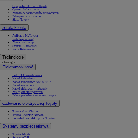
Oryginalne akcesoria Toyoty
Opony i koła zimowe
Zabudowy samochodów dostawczych
Zabezpieczenia i alarmy
Sklep Toyoty
Strefa klienta
Aplikacja MyToyota
Instrukcje obsługi
Aktualizacja map
System Bluetooth®
Karty Ratownicze
Technologie
Technologie
Elektromobilność
Lider elektromobilności
Napęd hybrydowy
Napęd hybrydowy typu plug-in
Napęd wodorowy
Napęd elektryczny na baterię
Zasięg aut elektrycznych
Zalety posiadania aut elektrycznych
Ładowanie elektrycznej Toyoty
Toyota HomeCharge
Toyota Charging Network
Jak naładować elektryczną Toyotę?
Systemy bezpieczeństwa
Toyota T-Mate
System eCall