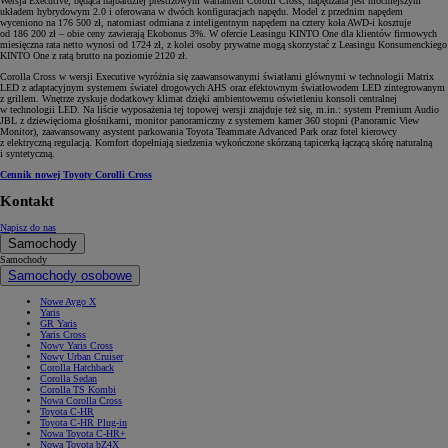
Wersja Executive, będąca najbardziej prestiżowym wariantem Corolli Cross, napędzana jest mocniejszym
układem hybrydowym 2.0 i oferowana w dwóch konfiguracjach napędu. Model z przednim napędem
wyceniono na 176 500 zł, natomiast odmiana z inteligentnym napędem na cztery koła AWD-i kosztuje
od 186 200 zł – obie ceny zawierają Ekobonus 3%. W ofercie Leasingu KINTO One dla klientów firmowych
miesięczna rata netto wynosi od 1724 zł, z kolei osoby prywatne mogą skorzystać z Leasingu Konsumenckiego
KINTO One z ratą brutto na poziomie 2120 zł.
Corolla Cross w wersji Executive wyróżnia się zaawansowanymi światłami głównymi w technologii Matrix
LED z adaptacyjnym systemem świateł drogowych AHS oraz efektownym światłowodem LED zintegrowanym
z grillem. Wnętrze zyskuje dodatkowy klimat dzięki ambientowemu oświetleniu konsoli centralnej
w technologii LED. Na liście wyposażenia tej topowej wersji znajduje też się, m.in.: system Premium Audio
JBL z dziewięcioma głośnikami, monitor panoramiczny z systemem kamer 360 stopni (Panoramic View
Monitor), zaawansowany asystent parkowania Toyota Teammate Advanced Park oraz fotel kierowcy
z elektryczną regulacją. Komfort dopełniają siedzenia wykończone skórzaną tapicerką łączącą skórę naturalną
i syntetyczną.
Cennik nowej Toyoty Corolli Cross
Kontakt
Napisz do nas
Samochody
Samochody
Samochody osobowe
Nowe Aygo X
Yaris
GR Yaris
Yaris Cross
Nowy Yaris Cross
Nowy Urban Cruiser
Corolla Hatchback
Corolla Sedan
Corolla TS Kombi
Nowa Corolla Cross
Toyota C-HR
Toyota C-HR Plug-in
Nowa Toyota C-HR+
Nowa Toyota bZ4X