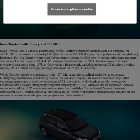
Ustawienia plików cookie
Nowa Toyota Corolla Cross już od 141 600 zł
Nowa Toyota Corolla Cross w podstawowej wersji Comfort z napędem hybrydowym 1.8 dostępna jest
od 141 600 zł, a wariant z jednostką 2.0 Hybrid kosztuje 150 300 zł – przy czym podane kwoty uwzględniają
Ekobonus 3%. Dla klientów firmowych Toyota oferuje Leasing KINTO One, w którym miesięczna rata netto
dla modelu Comfort wynosi 1364 zł. W Leasingu Konsumenckim KINTO One skierowanym do osób
prywatnych rata brutto sięga 1678 zł. Oba warianty finansowania zakładają umowę na 36 miesięcy z wpłatą
własną 10% i limitem rocznego przebiegu ustalonym na 20 tys. kilometrów.
Wersja Comfort oferuje w standardzie, m.in.: 17” felgi aluminiowe, relingi dachowe, automatyczną
klimatyzację dwustrefową oraz kamerę cofania. Na pokładzie znajduje się również zaawansowany układ
wczesnego reagowania w razie ryzyka zderzenia PCS z systemem wykrywania pieszych, rowerzystów
i motocyklistów, a także inteligentny tempomat adaptacyjny (iACC). Kierowca ma do dyspozycji cyfrowy
zestaw wskaźników 12,3” oraz nowoczesny system multimedialny Toyota Smart Connect z ekranem
dotykowym 10,5”, obsługą głosową i nawigacją online. Wśród wyposażenia standardowego znalazła się też
najnowsza ładowarka indukcyjna oraz podgrzewane fotele przednie.