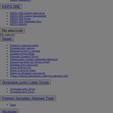
KINTO ONE
KINTO ONE Leasing niższych rat
KINTO ONE Leasing konsumencki
KINTO ONE Najem
KINTO ONE Zarządzanie flotą
KINTO Mobility
Dla właścicieli
Dla właścicieli
Serwis
Promocje i sezonowe usługi
Pozostałe oferty serwisu
Rezerwacja wizyty w serwisie
Gwarancja Toyota Relax
Pozostałe Gwarancje Toyoty
Ubezpieczenia i naprawy blacharsko-lakiernicze
Innowacyjne usługi dla Twojej wygody
Bezpłatne Akcje Serwisowe
Serwis Dobrych Cen
Serwis w ASO się opłaca
Dostęp do informacji serwisowych
Wykaz wydanych zaświadczeń o odbytym szkoleniu (pdf)
Oryginalne części i oleje Toyota
Oryginalne części Toyoty
Oryginalne oleje Toyoty
Program Sprzedaży Hurtowej Trade
Trade
Akcesoria