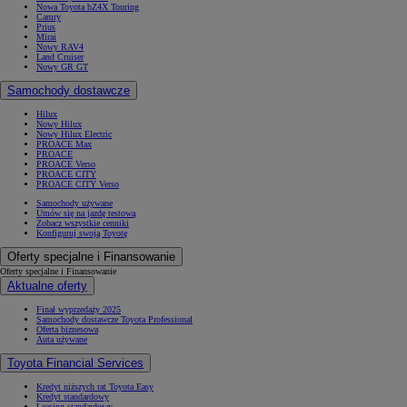
Nowa Toyota bZ4X Touring
Camry
Prius
Mirai
Nowy RAV4
Land Cruiser
Nowy GR GT
Samochody dostawcze
Hilux
Nowy Hilux
Nowy Hilux Electric
PROACE Max
PROACE
PROACE Verso
PROACE CITY
PROACE CITY Verso
Samochody używane
Umów się na jazdę testową
Zobacz wszystkie cenniki
Konfiguruj swoją Toyotę
Oferty specjalne i Finansowanie
Oferty specjalne i Finansowanie
Aktualne oferty
Finał wyprzedaży 2025
Samochody dostawcze Toyota Professional
Oferta biznesowa
Auta używane
Toyota Financial Services
Kredyt niższych rat Toyota Easy
Kredyt standardowy
Leasing standardowy