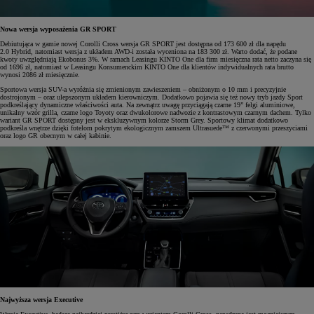
Nowa wersja wyposażenia GR SPORT
Debiutująca w gamie nowej Corolli Cross wersja GR SPORT jest dostępna od 173 600 zł dla napędu
2.0 Hybrid, natomiast wersja z układem AWD-i została wyceniona na 183 300 zł. Warto dodać, że podane
kwoty uwzględniają Ekobonus 3%. W ramach Leasingu KINTO One dla firm miesięczna rata netto zaczyna się
od 1696 zł, natomiast w Leasingu Konsumenckim KINTO One dla klientów indywidualnych rata brutto
wynosi 2086 zł miesięcznie.
Sportowa wersja SUV-a wyróżnia się zmienionym zawieszeniem – obniżonym o 10 mm i precyzyjnie
dostrojonym – oraz ulepszonym układem kierowniczym. Dodatkowo pojawia się też nowy tryb jazdy Sport
podkreślający dynamiczne właściwości auta. Na zewnątrz uwagę przyciągają czarne 19” felgi aluminiowe,
unikalny wzór grilla, czarne logo Toyoty oraz dwukolorowe nadwozie z kontrastowym czarnym dachem. Tylko
wariant GR SPORT dostępny jest w ekskluzywnym kolorze Storm Grey. Sportowy klimat dodatkowo
podkreśla wnętrze dzięki fotelom pokrytym ekologicznym zamszem Ultrasuede™ z czerwonymi przeszyciami
oraz logo GR obecnym w całej kabinie.
Najwyższa wersja Executive