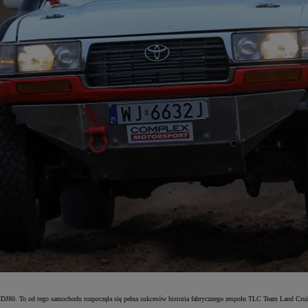
DJ80. To od tego samochodu rozpoczęła się pełna sukcesów historia fabrycznego zespołu TLC Team Land Cruise