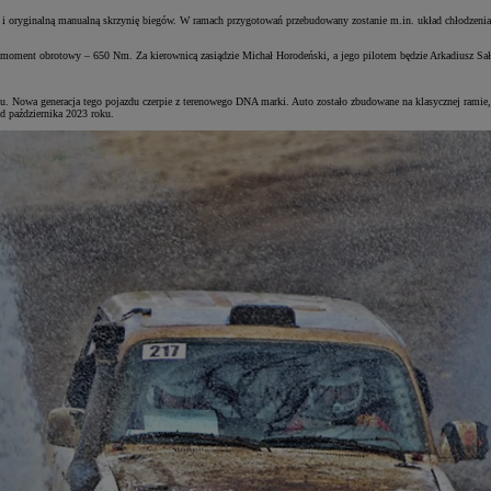
i oryginalną manualną skrzynię biegów. W ramach przygotowań przebudowany zostanie m.in. układ chłodzenia 
oment obrotowy – 650 Nm. Za kierownicą zasiądzie Michał Horodeński, a jego pilotem będzie Arkadiusz Sał
ku. Nowa generacja tego pojazdu czerpie z terenowego DNA marki. Auto zostało zbudowane na klasycznej ramie,
 października 2023 roku.