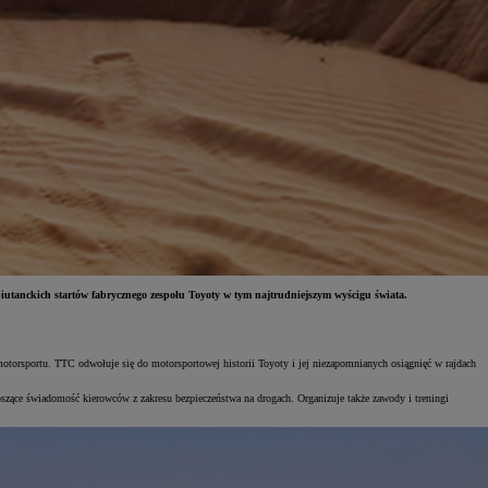
biutanckich startów fabrycznego zespołu Toyoty w tym najtrudniejszym wyścigu świata.
otorsportu. TTC odwołuje się do motorsportowej historii Toyoty i jej niezapomnianych osiągnięć w rajdach
szące świadomość kierowców z zakresu bezpieczeństwa na drogach. Organizuje także zawody i treningi