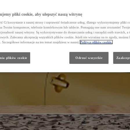
jemy pliki cookie, aby ulepszyć naszą witrynę
ć Ci korzystanie z naszej strony i usprawnić świadczenie usług, dlatego wykorzystujemy pliki co
na Twoim komputerze, telefonie komórkowym lub tablecie. Pomagają one nam zrozumieć Twoje 
cjonalność naszej witryny. Są wykorzystywane do dostarczania usług i narzędzi osób trzecich, a 
wych. Zalecamy akceptację wszystkich plików cookie. Jeżeli nie wyrażasz na to zgody, możesz 
a. Szczegółowe informacje na ten temat znajdziesz w naszej
Polityce plików cookie.
nia plików cookie
Odrzuć wszystkie
Zaakcept