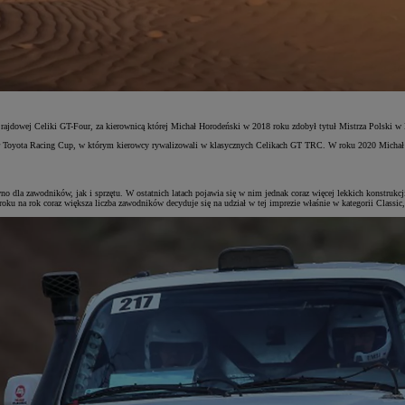
 rajdowej Celiki GT-Four, za kierownicą której Michał Horodeński w 2018 roku zdobył tytuł Mistrza Polsk
ota Racing Cup, w którym kierowcy rywalizowali w klasycznych Celikach GT TRC. W roku 2020 Michał Horod
o dla zawodników, jak i sprzętu. W ostatnich latach pojawia się w nim jednak coraz więcej lekkich konstrukc
oku na rok coraz większa liczba zawodników decyduje się na udział w tej imprezie właśnie w kategorii Classic