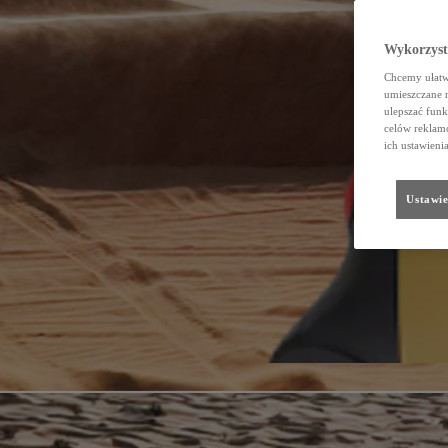
Wykorzystu
Chcemy ułatwi
umieszczane 
ulepszać funk
celów reklamo
ich ustawieni
Ustawie