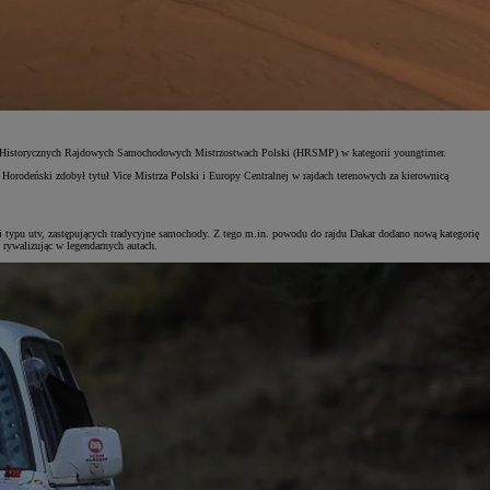
i w Historycznych Rajdowych Samochodowych Mistrzostwach Polski (HRSMP) w kategorii youngtimer.
eński zdobył tytuł Vice Mistrza Polski i Europy Centralnej w rajdach terenowych za kierownicą
ji typu utv, zastępujących tradycyjne samochody. Z tego m.in. powodu do rajdu Dakar dodano nową kategorię
, rywalizując w legendarnych autach.