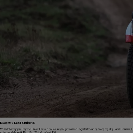
Klasyczny Land Cruiser 80
W nadchodzącym Rajdzie Dakar Classic polski zespół postanowił wystartować rajdową repliką Land Cruisera H
m.in. modele serii J8, J10, J20 i aktualnej J30.