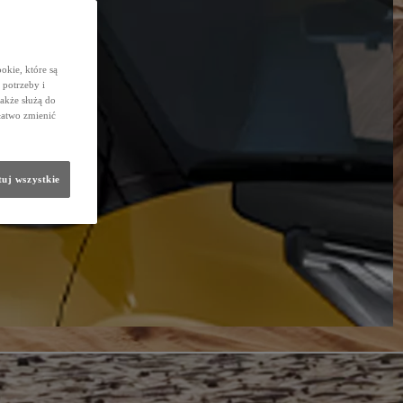
okie, które są
potrzeby i
także służą do
łatwo zmienić
uj wszystkie