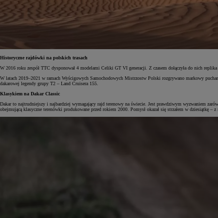
Historyczne rajdówki na polskich trasach
W 2016 roku zespół TTC dysponował 4 modelami Celiki GT VI generacji. Z czasem dołączyła do nich replika
W latach 2019–2021 w ramach Wyścigowych Samochodowych Mistrzostw Polski rozgrywano markowy puchar Toy
dakarowej legendy grupy T2 – Land Cruisera 155.
Klasykiem na Dakar Classic
Dakar to najtrudniejszy i najbardziej wymagający rajd terenowy na świecie. Jest prawdziwym wyzwaniem zarówn
obejmującą klasyczne terenówki produkowane przed rokiem 2000. Pomysł okazał się strzałem w dziesiątkę – z r