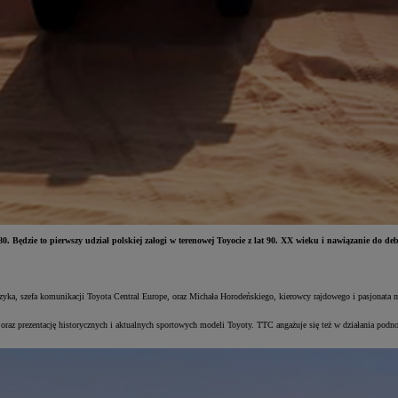
 Będzie to pierwszy udział polskiej załogi w terenowej Toyocie z lat 90. XX wieku i nawiązanie do de
zyka, szefa komunikacji Toyota Central Europe, oraz Michała Horodeńskiego, kierowcy rajdowego i pasjonata m
z prezentację historycznych i aktualnych sportowych modeli Toyoty. TTC angażuje się też w działania podno