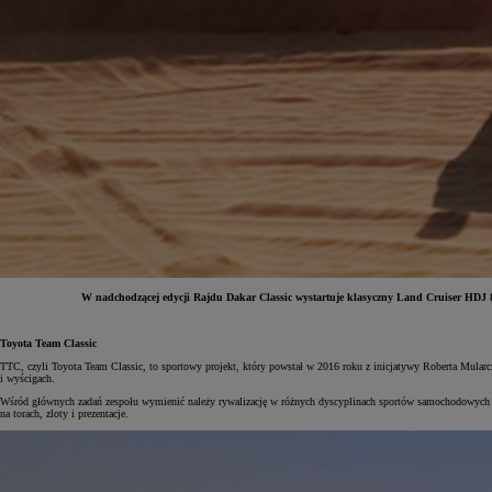
W nadchodzącej edycji Rajdu Dakar Classic wystartuje klasyczny Land Cruiser HDJ 80.
Od
81 900 zł
Toyota Team Classic
TTC, czyli Toyota Team Classic, to sportowy projekt, który powstał w 2016 roku z inicjatywy Roberta Mularc
Yaris Cross
i wyścigach.
HYBRID
Wśród głównych zadań zespołu wymienić należy rywalizację w różnych dyscyplinach sportów samochodowych ora
na torach, zloty i prezentacje.