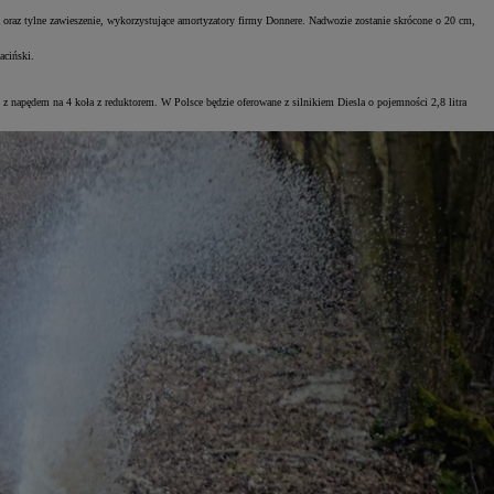
oraz tylne zawieszenie, wykorzystujące amortyzatory firmy Donnere. Nadwozie zostanie skrócone o 20 cm,
aciński.
 z napędem na 4 koła z reduktorem. W Polsce będzie oferowane z silnikiem Diesla o pojemności 2,8 litra