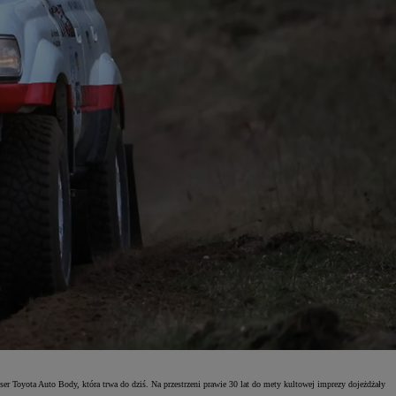
r Toyota Auto Body, która trwa do dziś. Na przestrzeni prawie 30 lat do mety kultowej imprezy dojeżdżały