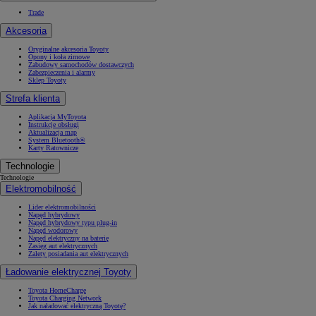
Trade
Akcesoria
Oryginalne akcesoria Toyoty
Opony i koła zimowe
Zabudowy samochodów dostawczych
Zabezpieczenia i alarmy
Sklep Toyoty
Strefa klienta
Aplikacja MyToyota
Instrukcje obsługi
Aktualizacja map
System Bluetooth®
Karty Ratownicze
Technologie
Technologie
Elektromobilność
Lider elektromobilności
Napęd hybrydowy
Napęd hybrydowy typu plug-in
Napęd wodorowy
Napęd elektryczny na baterię
Zasięg aut elektrycznych
Zalety posiadania aut elektrycznych
Ładowanie elektrycznej Toyoty
Toyota HomeCharge
Toyota Charging Network
Jak naładować elektryczną Toyotę?