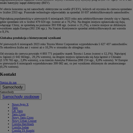
miało bateryjny napęd elektryczny (BEV).
W ofercie koncernu są też samochody elektryczne na wodór (FCEV), których od stycznia do czerwca sprzedano
w liczbie 2353 egz. Pozostałe technologie odpowiadały za sprzedaż 10 037 zelektryfikowanych samochodów.
Największą popularnością w pierwszych 6 miesiącach 2023 roku auta zelektryfikowane cieszyły się w Japoni,
gdzie sprzedano ich w liczbie 479 024 egz. (wzrost aż o 70,2%). Na drugim miejscu uplasowała się Azja,
włączając Chiny, ze sprzedażą na poziomie 393 938 egz. (wzrost o 21,2%), a trzecie miejsce ze zbliżonym
wynikiem zajęła Europa (392 236 egz.). Na Starym Kontynencie sprzedaż zelektryfikowanych aut wzrosła
o 8,1%.
Globalna produkcja z historycznymi wynikami
W pierwszych 6 miesiącach 2023 roku Toyota Motor Corporation wyprodukowała 5 627 437 samochodów.
To rekordowa liczba aut i wzrost aż o 10,3% w stosunku do ubiegłego roku.
Od stycznia do czerwca powstało 4 893 771 pojazdów marek Toyota i Lexus (wzrost o 12,1%). Najwięcej
w Japonii (1 642 663egz., 29,2% wzrostu), na drugim miejscu uplasowała się Azja łącznie z Chinami
(1 578 765 egz., 2,8% wzrostu), a na trzecim Ameryka Północna (998 214 egz., 8,8% wzrostu). W Europie
w pierwszych 6 miesiącach wyprodukowano 399 082 aut, co jest wynikiem zbliżonym do zeszłorocznego
(0,2% wzrostu).
Kontakt
Napisz do nas
Samochody
Samochody
Samochody osobowe
Nowe Aygo X
Yaris
GR Yaris
Yaris Cross
Nowy Yaris Cross
Nowy Urban Cruiser
Corolla Hatchback
Corolla Sedan
Corolla TS Kombi