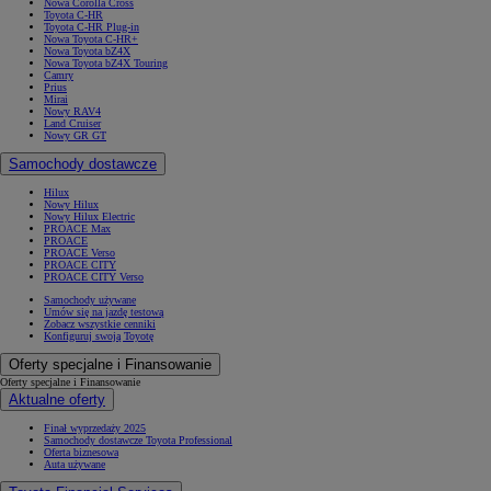
Nowa Corolla Cross
Toyota C-HR
Toyota C-HR Plug-in
Nowa Toyota C-HR+
Nowa Toyota bZ4X
Nowa Toyota bZ4X Touring
Camry
Prius
Mirai
Nowy RAV4
Land Cruiser
Nowy GR GT
Samochody dostawcze
Hilux
Nowy Hilux
Nowy Hilux Electric
PROACE Max
PROACE
PROACE Verso
PROACE CITY
PROACE CITY Verso
Samochody używane
Umów się na jazdę testową
Zobacz wszystkie cenniki
Konfiguruj swoją Toyotę
Oferty specjalne i Finansowanie
Oferty specjalne i Finansowanie
Aktualne oferty
Finał wyprzedaży 2025
Samochody dostawcze Toyota Professional
Oferta biznesowa
Auta używane