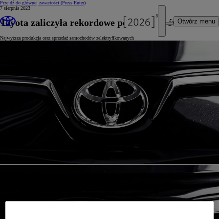
Przejdź do głównej zawartości
(Press Enter)
7 sierpnia 2023
Toyota zaliczyła rekordowe półrocze na świecie
Otwórz menu
Najwyższa produkcja oraz sprzedaż samochodów zelektryfikowanych