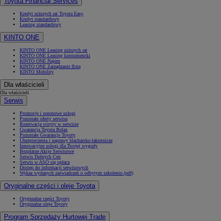
Toyota Financial Services
Kredyt niższych rat Toyota Easy
Kredyt standardowy
Leasing standardowy
KINTO ONE
KINTO ONE Leasing niższych rat
KINTO ONE Leasing konsumencki
KINTO ONE Najem
KINTO ONE Zarządzanie flotą
KINTO Mobility
Dla właścicieli
Dla właścicieli
Serwis
Promocje i sezonowe usługi
Pozostałe oferty serwisu
Rezerwacja wizyty w serwisie
Gwarancja Toyota Relax
Pozostałe Gwarancje Toyoty
Ubezpieczenia i naprawy blacharsko-lakiernicze
Innowacyjne usługi dla Twojej wygody
Bezpłatne Akcje Serwisowe
Serwis Dobrych Cen
Serwis w ASO się opłaca
Dostęp do informacji serwisowych
Wykaz wydanych zaświadczeń o odbytym szkoleniu (pdf)
Oryginalne części i oleje Toyota
Oryginalne części Toyoty
Oryginalne oleje Toyoty
Program Sprzedaży Hurtowej Trade