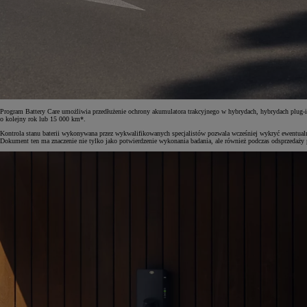
Od
105 300 zł
Corolla Hatchback
HYBRID
Program Battery Care umożliwia przedłużenie ochrony akumulatora trakcyjnego w hybrydach, hybrydach plug-
o kolejny rok lub 15 000 km*.
Kontrola stanu baterii wykonywana przez wykwalifikowanych specjalistów pozwala wcześniej wykryć ewentualne 
Dokument ten ma znaczenie nie tylko jako potwierdzenie wykonania badania, ale również podczas odsprzedaży p