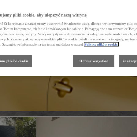
jemy pliki cookie, aby ulepszyć naszą witrynę
ć Ci korzystanie z naszej strony i usprawnić świadczenie usług, dlatego wykorzystujemy pliki co
na Twoim komputerze, telefonie komórkowym lub tablecie. Pomagają one nam zrozumieć Twoje 
cjonalność naszej witryny. Są wykorzystywane do dostarczania usług i narzędzi osób trzecich, a 
wych. Zalecamy akceptację wszystkich plików cookie. Jeżeli nie wyrażasz na to zgody, możesz 
a. Szczegółowe informacje na ten temat znajdziesz w naszej
Polityce plików cookie.
nia plików cookie
Odrzuć wszystkie
Zaakcept