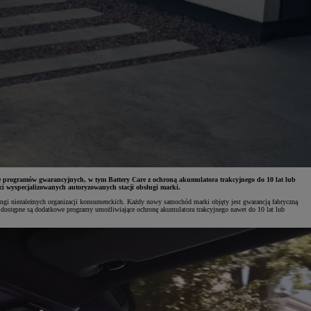
Wiele programów gwarancyjnych, w tym Battery Care z ochroną akumulatora trakcyjnego do 10 lat lub
i wyspecjalizowanych autoryzowanych stacji obsługi marki.
ngi niezależnych organizacji konsumenckich. Każdy nowy samochód marki objęty jest gwarancją fabryczną
 – dostępne są dodatkowe programy umożliwiające ochronę akumulatora trakcyjnego nawet do 10 lat lub