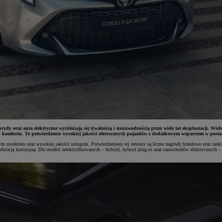
ybrydy oraz auta elektryczne wyróżniają się trwałością i niezawodnością przez wiele lat eksploatacji. 
i komfortu. To potwierdzenie wysokiej jakości oferowanych pojazdów z dodatkowym wsparciem w postac
ym modelom oraz wysokiej jakości usługom. Potwierdzeniem tej renomy są liczne nagrody branżowe oraz ranki
 perforację korozyjną. Dla modeli zelektryfikowanych – hybryd, hybryd plug-in oraz samochodów elektrycznych