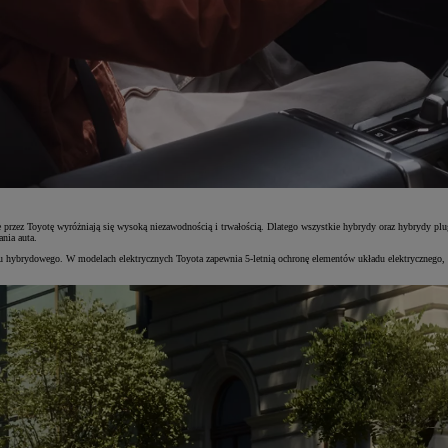
 przez Toyotę wyróżniają się wysoką niezawodnością i trwałością. Dlatego wszystkie hybrydy oraz hybrydy pl
nia auta.
emu hybrydowego. W modelach elektrycznych Toyota zapewnia 5-letnią ochronę elementów układu elektrycznego,