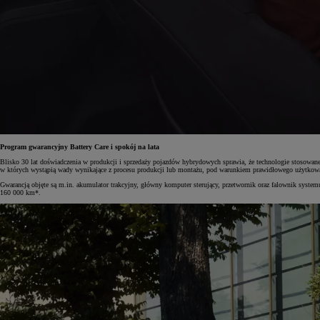
Program gwarancyjny Battery Care i spokój na lata
Blisko 30 lat doświadczenia w produkcji i sprzedaży pojazdów hybrydowych sprawia, że technologie stosowane
w których wystąpią wady wynikające z procesu produkcji lub montażu, pod warunkiem prawidłowego użytkowa
Gwarancją objęte są m.in. akumulator trakcyjny, główny komputer sterujący, przetwornik oraz falownik syst
160 000 km*.