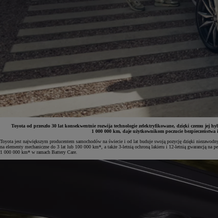
Toyota od przeszło 30 lat konsekwentnie rozwija technologie zelektryfikowane, dzięki czemu jej h
1 000 000 km, daje użytkownikom poczucie bezpieczeństwa 
Toyota jest największym producentem samochodów na świecie i od lat buduje swoją pozycję dzięki niezawodn
na elementy mechaniczne do 3 lat lub 100 000 km*, a także 3-letnią ochroną lakieru i 12-letnią gwarancją na
Od
81 900 zł
1 000 000 km* w ramach Battery Care.
Yaris Cross
HYBRID