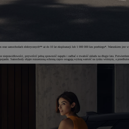
in oraz samochodach elektrycznych** aż do 10 lat eksploatacji lub 1 000 000 km przebiegu*. Warunkiem jest
nieprawidłowości, przywrócić pełną sprawność napędu i zadbać o trwałość układu na długie lata. Potwierdzenie
ojazdu. Samochody objęte rozszerzoną ochroną często osiągają wyższą wartość na rynku wtórnym, a przedłużona