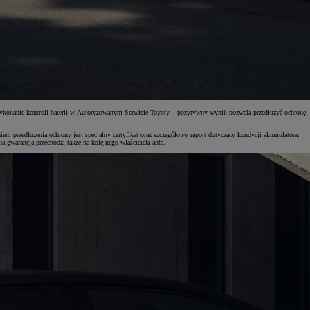
 wykonanie kontroli baterii w Autoryzowanym Serwisie Toyoty – pozytywny wynik pozwala przedłużyć ochronę
m przedłużenia ochrony jest specjalny certyfikat oraz szczegółowy raport dotyczący kondycji akumulatora.
 gwarancja przechodzi także na kolejnego właściciela auta.