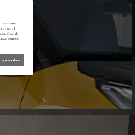
okie, które są
potrzeby i
także służą do
łatwo zmienić
uj wszystkie