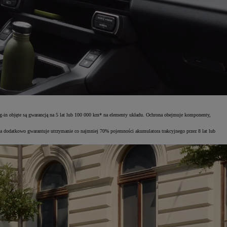
ug-in objęte są gwarancją na 5 lat lub 100 000 km* na elementy układu. Ochrona obejmuje komponenty,
 a dodatkowo gwarantuje utrzymanie co najmniej 70% pojemności akumulatora trakcyjnego przez 8 lat lub