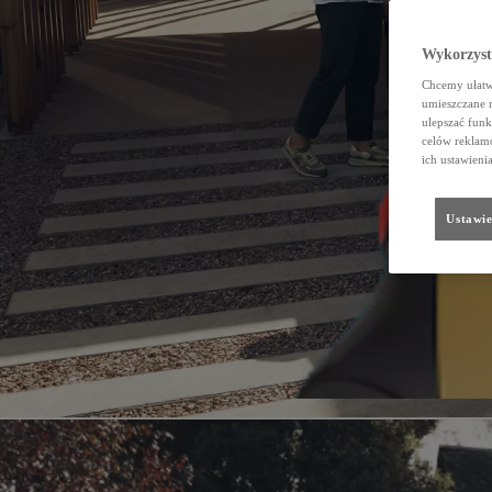
Wykorzystu
Chcemy ułatwi
umieszczane 
ulepszać funk
celów reklamo
ich ustawieni
Ustawie