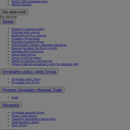
KINTO ONE Zarządzanie flotą
KINTO Mobility
Dla właścicieli
Dla właścicieli
Serwis
Promocje i sezonowe usługi
Pozostałe oferty serwisu
Rezerwacja wizyty w serwisie
Gwarancja Toyota Relax
Pozostałe Gwarancje Toyoty
Ubezpieczenia i naprawy blacharsko-lakiernicze
Innowacyjne usługi dla Twojej wygody
Bezpłatne Akcje Serwisowe
Serwis Dobrych Cen
Serwis w ASO się opłaca
Dostęp do informacji serwisowych
Wykaz wydanych zaświadczeń o odbytym szkoleniu (pdf)
Oryginalne części i oleje Toyota
Oryginalne części Toyoty
Oryginalne oleje Toyoty
Program Sprzedaży Hurtowej Trade
Trade
Akcesoria
Oryginalne akcesoria Toyoty
Opony i koła zimowe
Zabudowy samochodów dostawczych
Zabezpieczenia i alarmy
Sklep Toyoty