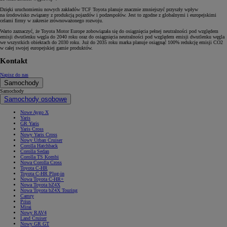
Dzięki uruchomieniu nowych zakładów TCF Toyota planuje znacznie zmniejszyć przyszły wpływ
na środowisko związany z produkcją pojazdów i podzespołów. Jest to zgodne z globalnymi i europejskimi
celami firmy w zakresie zrównoważonego rozwoju.
Warto zaznaczyć, że Toyota Motor Europe zobowiązała się do osiągnięcia pełnej neutralności pod względem
emisji dwutlenku węgla do 2040 roku oraz do osiągnięcia neutralności pod względem emisji dwutlenku węgla
we wszystkich obiektach do 2030 roku. Już do 2035 roku marka planuje osiągnąć 100% redukcję emisji CO2
w całej swojej europejskiej gamie produktów.
Kontakt
Napisz do nas
Samochody
Samochody
Samochody osobowe
Nowe Aygo X
Yaris
GR Yaris
Yaris Cross
Nowy Yaris Cross
Nowy Urban Cruiser
Corolla Hatchback
Corolla Sedan
Corolla TS Kombi
Nowa Corolla Cross
Toyota C-HR
Toyota C-HR Plug-in
Nowa Toyota C-HR+
Nowa Toyota bZ4X
Nowa Toyota bZ4X Touring
Camry
Prius
Mirai
Nowy RAV4
Land Cruiser
Nowy GR GT