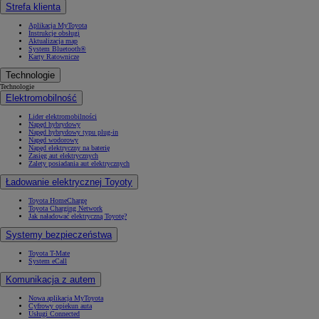
Strefa klienta
Aplikacja MyToyota
Instrukcje obsługi
Aktualizacja map
System Bluetooth®
Karty Ratownicze
Technologie
Technologie
Elektromobilność
Lider elektromobilności
Napęd hybrydowy
Napęd hybrydowy typu plug-in
Napęd wodorowy
Napęd elektryczny na baterię
Zasięg aut elektrycznych
Zalety posiadania aut elektrycznych
Ładowanie elektrycznej Toyoty
Toyota HomeCharge
Toyota Charging Network
Jak naładować elektryczną Toyotę?
Systemy bezpieczeństwa
Toyota T-Mate
System eCall
Komunikacja z autem
Nowa aplikacja MyToyota
Cyfrowy opiekun auta
Usługi Connected