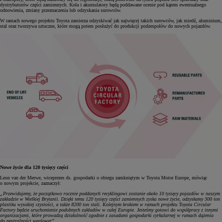
dystrybutorów części zamiennych. Koła i akumulatory będą poddawane ocenie pod kątem ewentualnego
odnowienia, zmiany przeznaczenia lub odzyskania surowców.
W ramach nowego projektu Toyota zamierza odzyskiwać jak najwięcej takich surowców, jak miedź, aluminium,
stal oraz tworzywa sztuczne, które mogą potem posłużyć do produkcji podzespołów do nowych pojazdów.
Nowe życie dla 120 tysięcy części
Leon van der Merwe, wiceprezes ds. gospodarki o obiegu zamkniętym w Toyota Motor Europe, mówiąc
o nowym projekcie, zaznaczył:
„Przewidujemy, że początkowo rocznie poddanych recyklingowi zostanie około 10 tysięcy pojazdów w naszym
zakładzie w Wielkiej Brytanii. Dzięki temu 120 tysięcy części zamiennych zyska nowe życie, odzyskamy 300 ton
plastiku wysokiej czystości, a także 8200 ton stali. Kolejnym krokiem w ramach projektu Toyota Circular
Factory będzie uruchomienie podobnych zakładów w całej Europie. Jesteśmy gotowi do współpracy z innymi
organizacjami, które prowadzą działalność zgodnie z zasadami gospodarki cyrkularnej w ramach dążenia
do neutralności węglowej”.