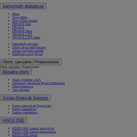
Samochody dostawcze
Hilux
Nowy Hilux
Nowy Hilux Electric
PROACE Max
PROACE
PROACE Verso
PROACE CITY
PROACE CITY Verso
Samochody używane
Umów się na jazdę testową
Zobacz wszystkie cenniki
Konfiguruj swoją Toyotę
Oferty specjalne i Finansowanie
Oferty specjalne i Finansowanie
Aktualne oferty
Finał wyprzedaży 2025
Samochody dostawcze Toyota Professional
Oferta biznesowa
Auta używane
Toyota Financial Services
Kredyt niższych rat Toyota Easy
Kredyt standardowy
Leasing standardowy
KINTO ONE
KINTO ONE Leasing niższych rat
KINTO ONE Leasing konsumencki
KINTO ONE Najem