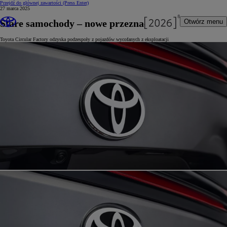
Przejdź do głównej zawartości
(Press Enter)
27 marca 2025
Stare samochody – nowe przeznaczenie
Otwórz menu
Toyota Circular Factory odzyska podzespoły z pojazdów wycofanych z eksploatacji