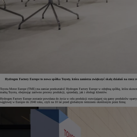
Hydrogen Factory Europe to nowa spółka Toyoty, która zamierza zwiększyć skalę działań na rzecz
Toyota Motor Europe (TME) ma zamiar przekształcić Hydrogen Factory Europe w odrębną spółkę, która skoncen
marką Toyota, obejmując zarówno procesy produkcji, sprzedaży, jak i obsługi klientów.
Od
81 900 zł
Hydrogen Factory Europe zostanie powołana do życia w celu produkcji rozwijającej się gamy produktów opartych
węglowej w Europie do 2040 roku, czyli na 10 lat przed globalnym terminem określonym przez firmę.
Yaris Cross
HYBRID