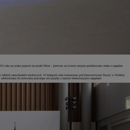
 roku na rynku pojawił się model Mirai – pierwszy na świecie seryjnie produkowany sedan z napędem
gii w lekkich samochodach użytkowych. W bieżącym roku konsorcjum pod kierownictwem Toyoty w Wielkiej
 zdolnościami do holowania przyczepy niż pojazdy z innymi bezemisyjnymi napędami.