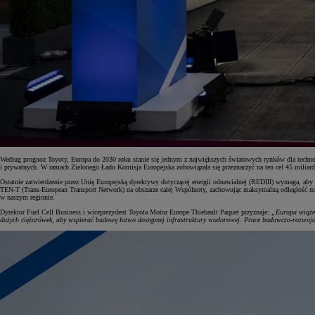
Według prognoz Toyoty, Europa do 2030 roku stanie się jednym z największych światowych rynków dla technol
i prywatnych. W ramach Zielonego Ładu Komisja Europejska zobowiązała się przeznaczyć na ten cel 45 miliardó
Ostatnie zatwierdzenie przez Unię Europejską dyrektywy dotyczącej energii odnawialnej (REDIII) wymaga, a
TEN-T (Trans-European Transport Network) na obszarze całej Wspólnoty, zachowując maksymalną odległość mi
w naszym regionie.
Dyrektor Fuel Cell Business i wiceprezydent Toyota Motor Europe Thiebault Paquet przyznaje:
„Europa wiąże 
dużych ciężarówek, aby wspierać budowę łatwo dostępnej infrastruktury wodorowej. Prace badawczo-rozwojowe