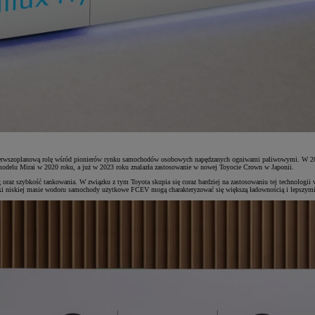
ierwszoplanową rolę wśród pionierów rynku samochodów osobowych napędzanych ogniwami paliwowymi. W 2015
modelu Mirai w 2020 roku, a już w 2023 roku znalazła zastosowanie w nowej Toyocie Crown w Japonii.
oraz szybkość tankowania. W związku z tym Toyota skupia się coraz bardziej na zastosowaniu tej technolo
ki niskiej masie wodoru samochody użytkowe FCEV mogą charakteryzować się większą ładownością i lepszymi