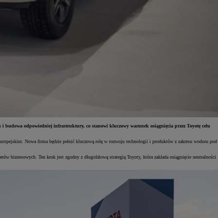
i budowa odpowiedniej infrastruktury, co stanowi kluczowy warunek osiągnięcia przez Toyotę celu
uropejskim. Nowa firma będzie pełnić kluczową rolę w rozwoju technologii i produktów z zakresu wodoru pod
rów biznesowych. Ten krok jest zgodny z długofalową strategią Toyoty, która zakłada osiągnięcie neutralności