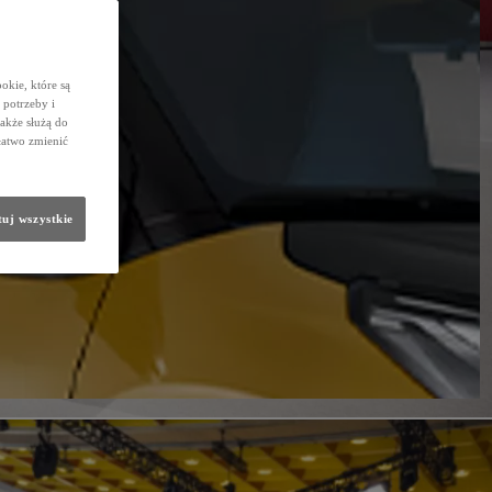
okie, które są
potrzeby i
także służą do
łatwo zmienić
uj wszystkie