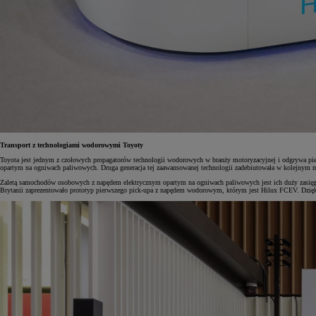
Od
105 300 zł
Corolla Hatchback
HYBRID
Transport z technologiami wodorowymi Toyoty
Toyota jest jednym z czołowych propagatorów technologii wodorowych w branży motoryzacyjnej i odgrywa p
opartym na ogniwach paliwowych. Druga generacja tej zaawansowanej technologii zadebiutowała w kolejnym 
Zaletą samochodów osobowych z napędem elektrycznym opartym na ogniwach paliwowych jest ich duży zasięg 
Brytanii zaprezentowało prototyp pierwszego pick-upa z napędem wodorowym, którym jest Hilux FCEV. Dzię