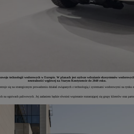
 rozwoju technologii wodorowych w Europie. W planach jest szybsze wdrażanie ekosystemów wodorowych 
neutralności węglowej na Starym Kontynencie do 2040 roku.
truje się na strategicznym prowadzeniu działań związanych z technologią i systemami wodorowymi na rynku e
 na ogniwach paliwowych. Jej zadaniem będzie również wspieranie rozrastającej się grupy klientów oraz partne