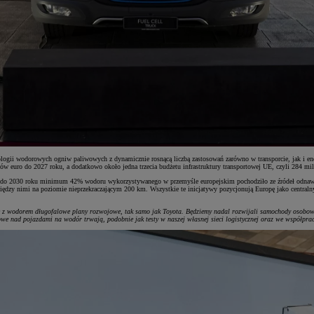
ogii wodorowych ogniw paliwowych z dynamicznie rosnącą liczbą zastosowań zarówno w transporcie, jak i ener
w euro do 2027 roku, a dodatkowo około jedna trzecia budżetu infrastruktury transportowej UE, czyli 284 mil
by do 2030 roku minimum 42% wodoru wykorzystywanego w przemyśle europejskim pochodziło ze źródeł odnawia
ędzy nimi na poziomie nieprzekraczającym 200 km. Wszystkie te inicjatywy pozycjonują Europę jako centraln
z wodorem długofalowe plany rozwojowe, tak samo jak Toyota. Będziemy nadal rozwijali samochody osobowe 
 nad pojazdami na wodór trwają, podobnie jak testy w naszej własnej sieci logistycznej oraz we współpracy