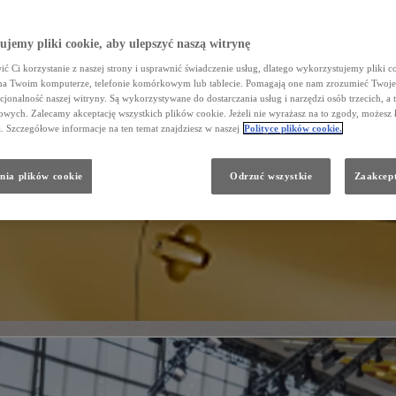
jemy pliki cookie, aby ulepszyć naszą witrynę
ć Ci korzystanie z naszej strony i usprawnić świadczenie usług, dlatego wykorzystujemy pliki co
na Twoim komputerze, telefonie komórkowym lub tablecie. Pomagają one nam zrozumieć Twoje 
cjonalność naszej witryny. Są wykorzystywane do dostarczania usług i narzędzi osób trzecich, a 
wych. Zalecamy akceptację wszystkich plików cookie. Jeżeli nie wyrażasz na to zgody, możesz 
a. Szczegółowe informacje na ten temat znajdziesz w naszej
Polityce plików cookie.
nia plików cookie
Odrzuć wszystkie
Zaakcept