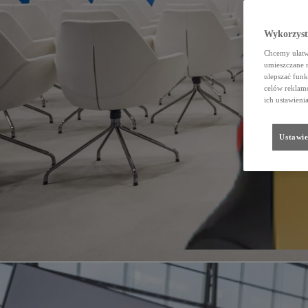
Wykorzystu
Chcemy ułatwi
umieszczane 
ulepszać funk
celów reklamo
ich ustawieni
Ustawie