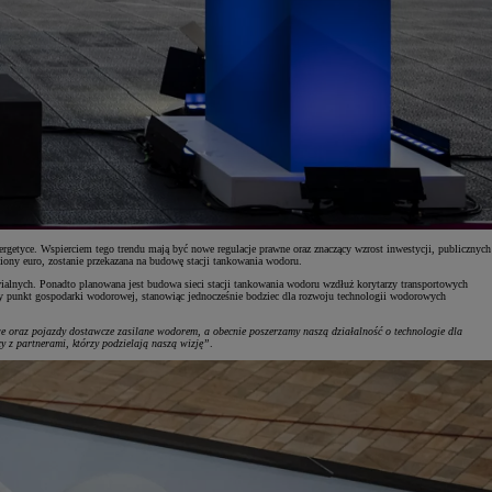
getyce. Wspierciem tego trendu mają być nowe regulacje prawne oraz znaczący wzrost inwestycji, publicznych
iony euro, zostanie przekazana na budowę stacji tankowania wodoru.
lnych. Ponadto planowana jest budowa sieci stacji tankowania wodoru wzdłuż korytarzy transportowych
y punkt gospodarki wodorowej, stanowiąc jednocześnie bodziec dla rozwoju technologii wodorowych
oraz pojazdy dostawcze zasilane wodorem, a obecnie poszerzamy naszą działalność o technologie dla
 z partnerami, którzy podzielają naszą wizję”
.