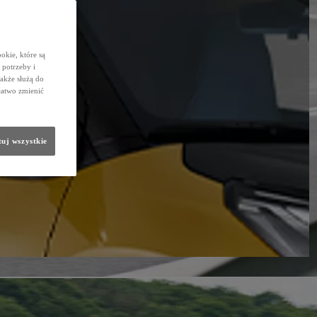
okie, które są
potrzeby i
także służą do
łatwo zmienić
uj wszystkie