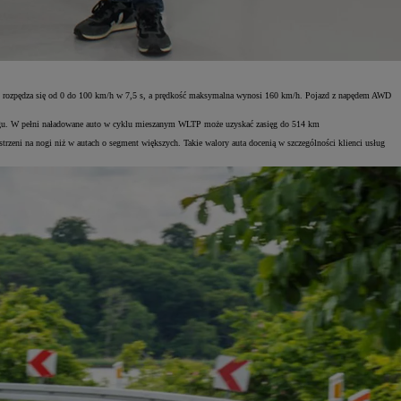
o rozpędza się od 0 do 100 km/h w 7,5 s, a prędkość maksymalna wynosi 160 km/h. Pojazd z napędem AWD
ebiegu. W pełni naładowane auto w cyklu mieszanym WLTP może uzyskać zasięg do 514 km
eni na nogi niż w autach o segment większych. Takie walory auta docenią w szczególności klienci usług