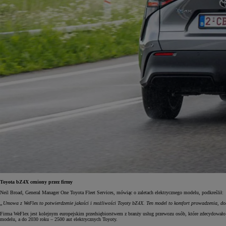
Toyota bZ4X ceniony przez firmy
Neil Broad, General Manager One Toyota Fleet Services, mówiąc o zaletach elektrycznego modelu, podkreślił:
„Umowa z WeFlex to potwierdzenie jakości i możliwości Toyoty bZ4X. Ten model to komfort prowadzenia, dob
Firma WeFlex jest kolejnym europejskim przedsiębiorstwem z branży usług przewozu osób, które zdecydowało s
modelu, a do 2030 roku – 2500 aut elektrycznych Toyoty.