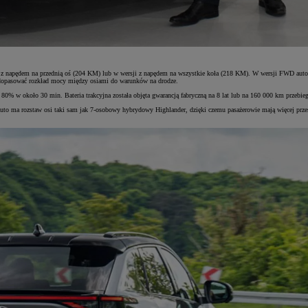
 z napędem na przednią oś (204 KM) lub w wersji z napędem na wszystkie koła (218 KM). W wersji FWD aut
 i dopasować rozkład mocy między osiami do warunków na drodze.
80% w około 30 min. Bateria trakcyjna została objęta gwarancją fabryczną na 8 lat lub na 160 000 km prz
ma rozstaw osi taki sam jak 7-osobowy hybrydowy Highlander, dzięki czemu pasażerowie mają więcej przestrz