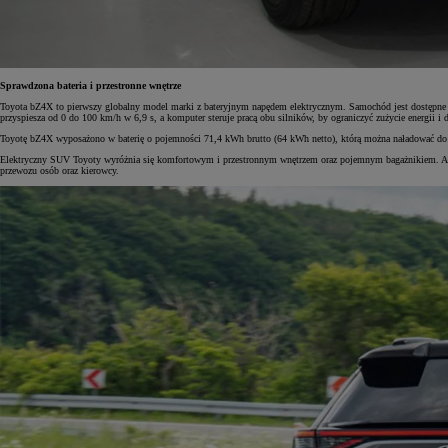
Sprawdzona bateria i przestronne wnętrze
Toyota bZ4X to pierwszy globalny model marki z bateryjnym napędem elektrycznym. Samochód jest dostępne
przyspiesza od 0 do 100 km/h w 6,9 s, a komputer steruje pracą obu silników, by ograniczyć zużycie energii
Toyotę bZ4X wyposażono w baterię o pojemności 71,4 kWh brutto (64 kWh netto), którą można naładować do 
Elektryczny SUV Toyoty wyróżnia się komfortowym i przestronnym wnętrzem oraz pojemnym bagażnikiem. Auto 
przewozu osób oraz kierowcy.