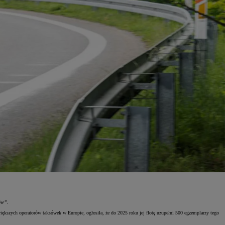
ów”.
ększych operatorów taksówek w Europie, ogłosiła, że do 2025 roku jej flotę uzupełni 500 egzemplarzy tego