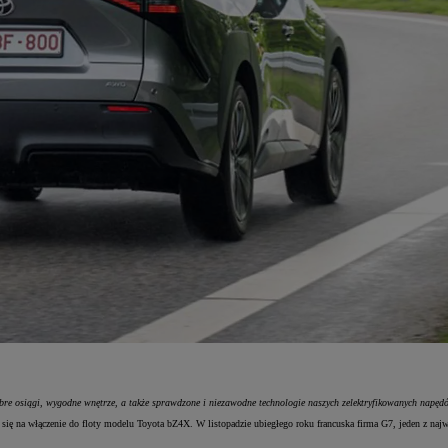
re osiągi, wygodne wnętrze, a także sprawdzone i niezawodne technologie naszych zelektryfikowanych napęd
ię na włączenie do floty modelu Toyota bZ4X. W listopadzie ubiegłego roku francuska firma G7, jeden z najwi