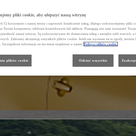
jemy pliki cookie, aby ulepszyć naszą witrynę
ć Ci korzystanie z naszej strony i usprawnić świadczenie usług, dlatego wykorzystujemy pliki co
na Twoim komputerze, telefonie komórkowym lub tablecie. Pomagają one nam zrozumieć Twoje 
cjonalność naszej witryny. Są wykorzystywane do dostarczania usług i narzędzi osób trzecich, a 
wych. Zalecamy akceptację wszystkich plików cookie. Jeżeli nie wyrażasz na to zgody, możesz 
a. Szczegółowe informacje na ten temat znajdziesz w naszej
Polityce plików cookie.
nia plików cookie
Odrzuć wszystkie
Zaakcept