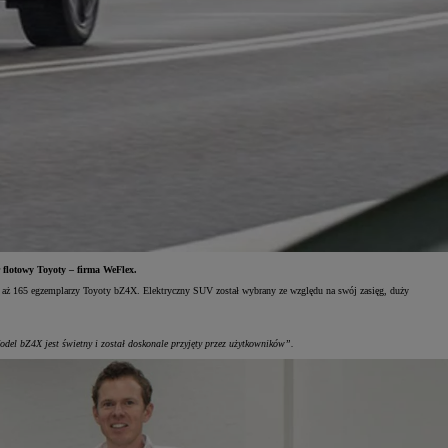
 flotowy Toyoty – firma WeFlex.
kup aż 165 egzemplarzy Toyoty bZ4X. Elektryczny SUV został wybrany ze względu na swój zasięg, duży
del bZ4X jest świetny i został doskonale przyjęty przez użytkowników”.