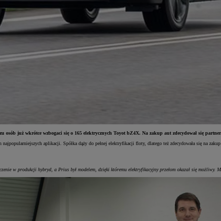
 osób już wkrótce wzbogaci się o 165 elektrycznych Toyot bZ4X. Na zakup aut zdecydował się partner
ajpopularniejszych aplikacji. Spółka dąży do pełnej elektryfikacji floty, dlatego też zdecydowała się na za
ie w produkcji hybryd, a Prius był modelem, dzięki któremu elektryfikacyjny przełom okazał się możliwy. Mo