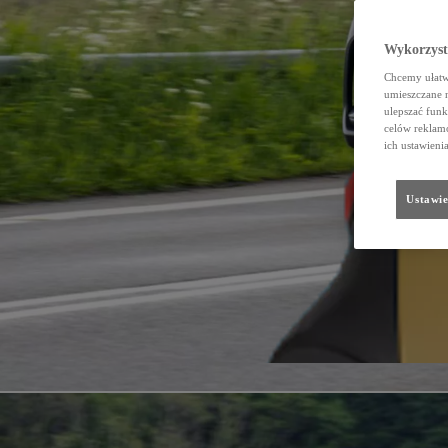
Wykorzystu
Chcemy ułatwi
umieszczane 
ulepszać funk
celów reklamo
ich ustawieni
Ustawie