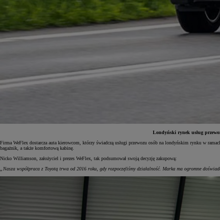
Londyński rynek usług przewozu
Firma WeFlex dostarcza auta kierowcom, którzy świadczą usługi przewozu osób na londyńskim rynku w ramach n
bagażnik, a także komfortową kabinę.
Od
81 900 zł
Nicko Williamson, założyciel i prezes WeFlex, tak podsumował swoją decyzję zakupową:
Yaris Cross
„Nasza współpraca z Toyotą trwa od 2016 roku, gdy rozpoczęliśmy działalność. Marka ma ogromne doświadczen
HYBRID