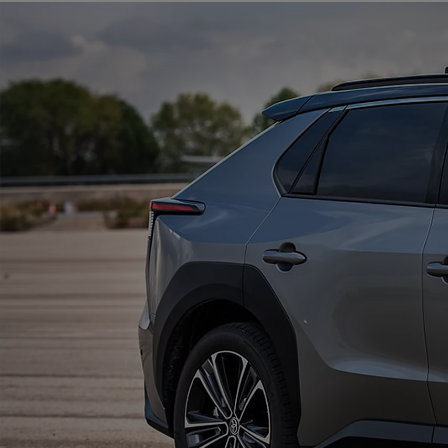
Od
105 300 zł
Corolla Hatchback
HYBRID