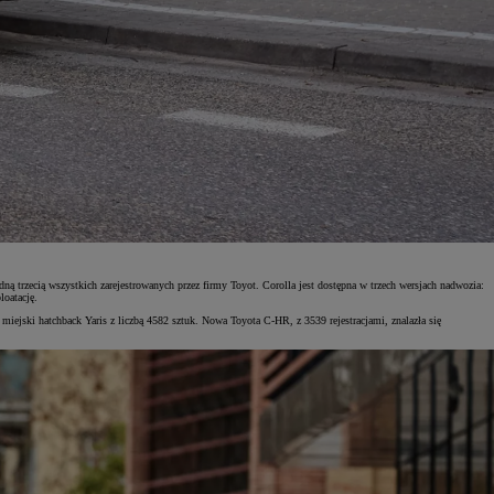
ą trzecią wszystkich zarejestrowanych przez firmy Toyot. Corolla jest dostępna w trzech wersjach nadwozia:
oatację.
iejski hatchback Yaris z liczbą 4582 sztuk. Nowa Toyota C-HR, z 3539 rejestracjami, znalazła się