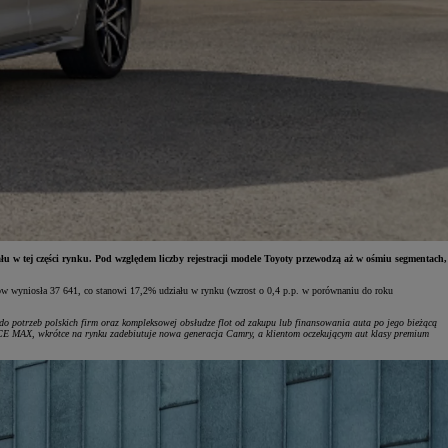
u w tej części rynku. Pod względem liczby rejestracji modele Toyoty przewodzą aż w ośmiu segmentach,
w wyniosła 37 641, co stanowi 17,2% udziału w rynku (wzrost o 0,4 p.p. w porównaniu do roku
o potrzeb polskich firm oraz kompleksowej obsłudze flot od zakupu lub finansowania auta po jego bieżącą
CE MAX, wkrótce na rynku zadebiutuje nowa generacja Camry, a klientom oczekującym aut klasy premium