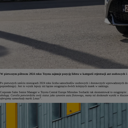
W pierwszym półroczu 2024 roku Toyota zajmuje pozycję lidera w kategorii rejestracji aut osobowych 
Po pierwszych sześciu miesiącach 2024 roku liczba samochodów osobowych i dostawczych wprowadzonych do 
poprzedniego). Jest to wynik lepszy niż łączne osiągnięcia dwóch kolejnych marek w rankingu.
Od
81 900 zł
Corporate Sales Senior Manager w Toyota Central Europe Mirosław Sochacki tak skomentował to osiągnięcie:
obsługę. Corolla potwierdziła swój status jako synonim auta flotowego, mamy też doskonałe wyniki w klu
Yaris Cross
oferujemy samochody marki Lexus”
.
HYBRID