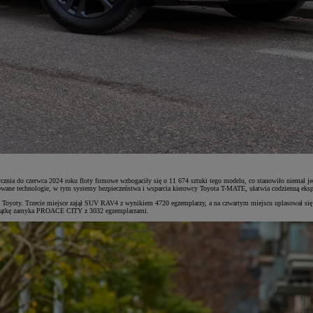
znia do czerwca 2024 roku floty firmowe wzbogaciły się o 11 674 sztuki tego modelu, co stanowiło niemal jedn
ane technologie, w tym systemy bezpieczeństwa i wsparcia kierowcy Toyota T-MATE, ułatwia codzienną ekspl
i Toyoty. Trzecie miejsce zajął SUV RAV4 z wynikiem 4720 egzemplarzy, a na czwartym miejscu uplasował się m
iesiątkę zamyka PROACE CITY z 3032 egzemplarzami.