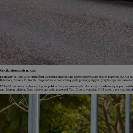
Corolla nieustannie na czele
Kompaktowa Corolla jest najczęściej wybierana przez polskie przedsiębiorstwa dla swoich pracowników. Od styc
Hatchback, Sedan i TS Kombi. Wyposażona w nowoczesną, piątą generację napędu hybrydowego oraz zaawansow
W Top10 najchętniej wybieranych przez polskie firmy aut osobowych i dostawczych znalazło się aż pięć model
na siódmym miejscu, ósme miejsce przypadło modelowi Yaris Cross z wynikiem 3435 sztuk, a pierwszą dz