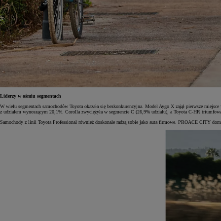
Od
105 300 zł
Corolla Hatchback
HYBRID
Liderzy w ośmiu segmentach
W wielu segmentach samochodów Toyota okazała się bezkonkurencyjna. Model Aygo X zajął pierwsze miejsce w
z udziałem wynoszącym 20,1%. Corolla zwyciężyła w segmencie C (26,9% udziału), a Toyota C-HR triumf
Samochody z linii Toyota Professional również doskonale radzą sobie jako auta firmowe. PROACE CITY domino