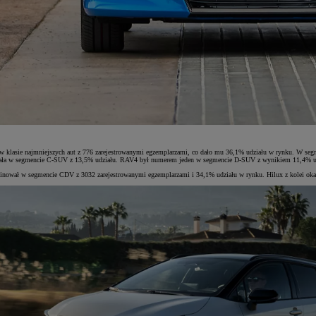
 klasie najmniejszych aut z 776 zarejestrowanymi egzemplarzami, co dało mu 36,1% udziału w rynku. W segm
owała w segmencie C-SUV z 13,5% udziału. RAV4 był numerem jeden w segmencie D-SUV z wynikiem 11,4% u
wał w segmencie CDV z 3032 zarejestrowanymi egzemplarzami i 34,1% udziału w rynku. Hilux z kolei okazał s