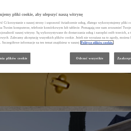
jemy pliki cookie, aby ulepszyć naszą witrynę
ć Ci korzystanie z naszej strony i usprawnić świadczenie usług, dlatego wykorzystujemy pliki co
na Twoim komputerze, telefonie komórkowym lub tablecie. Pomagają one nam zrozumieć Twoje 
cjonalność naszej witryny. Są wykorzystywane do dostarczania usług i narzędzi osób trzecich, a 
wych. Zalecamy akceptację wszystkich plików cookie. Jeżeli nie wyrażasz na to zgody, możesz 
a. Szczegółowe informacje na ten temat znajdziesz w naszej
Polityce plików cookie.
nia plików cookie
Odrzuć wszystkie
Zaakcept