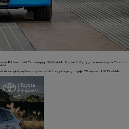
encie B liderem został Yaris, osiągając 30,6% udziału. Miejskie SUV-y były zdominowane przez Yarisa Cross
działu.
ię najczęściej wybieranym przez polskie firmy pick-upem, osiągając 731 rejestracji i 38,3% udziału.