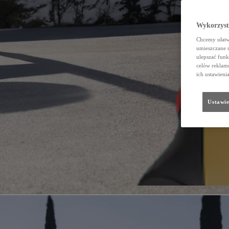
Wykorzystu
Chcemy ułatwi
umieszczane 
ulepszać funk
celów reklamo
ich ustawieni
Ustawie