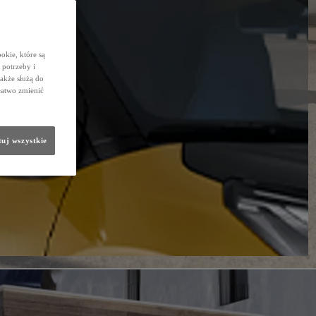
okie, które są
potrzeby i
także służą do
łatwo zmienić
uj wszystkie