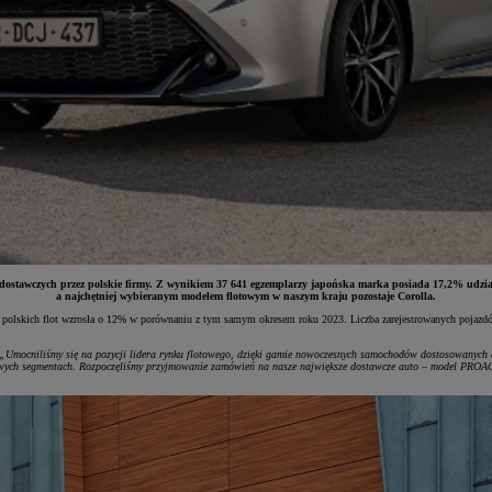
i dostawczych przez polskie firmy. Z wynikiem 37 641 egzemplarzy japońska marka posiada 17,2% udział
a najchętniej wybieranym modelem flotowym w naszym kraju pozostaje Corolla.
polskich flot wzrosła o 12% w porównaniu z tym samym okresem roku 2023. Liczba zarejestrowanych pojazdó
„Umocniliśmy się na pozycji lidera rynku flotowego, dzięki gamie nowoczesnych samochodów dostosowanych d
czowych segmentach. Rozpoczęliśmy przyjmowanie zamówień na nasze największe dostawcze auto – model PROA