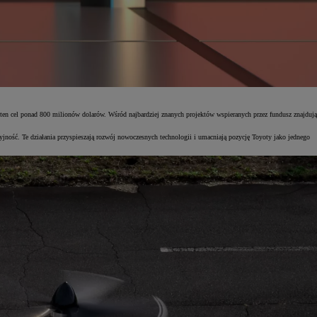
a ten cel ponad 800 milionów dolarów. Wśród najbardziej znanych projektów wspieranych przez fundusz znajdują
ność. Te działania przyspieszają rozwój nowoczesnych technologii i umacniają pozycję Toyoty jako jednego