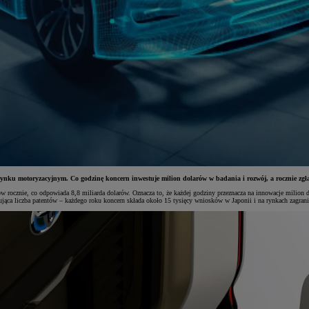
ynku motoryzacyjnym. Co godzinę koncern inwestuje milion dolarów w badania i rozwój, a rocznie zgła
w rocznie, co odpowiada 8,8 miliarda dolarów. Oznacza to, że każdej godziny przeznacza na innowacje milion 
nująca liczba patentów – każdego roku koncern składa około 15 tysięcy wniosków w Japonii i na rynkach zagran