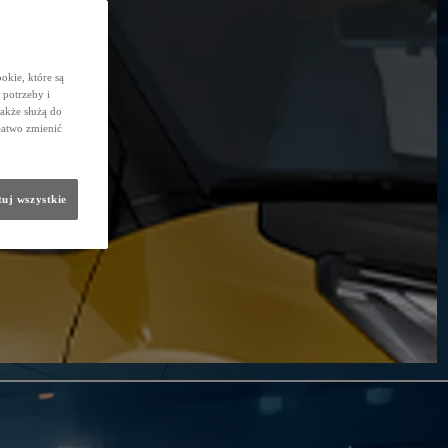
okie, które są
potrzeby i
także służą do
łatwo zmienić
uj wszystkie