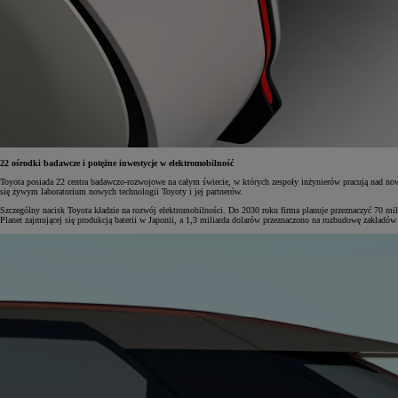
22 ośrodki badawcze i potężne inwestycje w elektromobilność
Toyota posiada 22 centra badawczo-rozwojowe na całym świecie, w których zespoły inżynierów pracują nad nowat
się żywym laboratorium nowych technologii Toyoty i jej partnerów.
Szczególny nacisk Toyota kładzie na rozwój elektromobilności. Do 2030 roku firma planuje przeznaczyć 70 m
Planet zajmującej się produkcją baterii w Japonii, a 1,3 miliarda dolarów przeznaczono na rozbudowę zakład