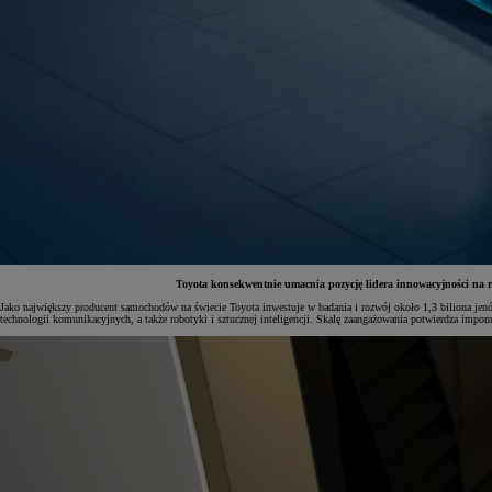
Toyota konsekwentnie umacnia pozycję lidera innowacyjności na r
Jako największy producent samochodów na świecie Toyota inwestuje w badania i rozwój około 1,3 biliona jenó
technologii komunikacyjnych, a także robotyki i sztucznej inteligencji. Skalę zaangażowania potwierdza impo
Od
81 900 zł
Yaris Cross
HYBRID