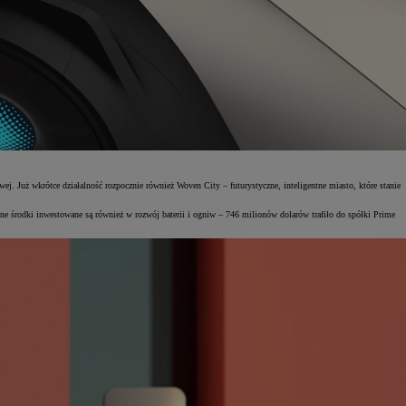
j. Już wkrótce działalność rozpocznie również Woven City – futurystyczne, inteligentne miasto, które stanie
ne środki inwestowane są również w rozwój baterii i ogniw – 746 milionów dolarów trafiło do spółki Prime