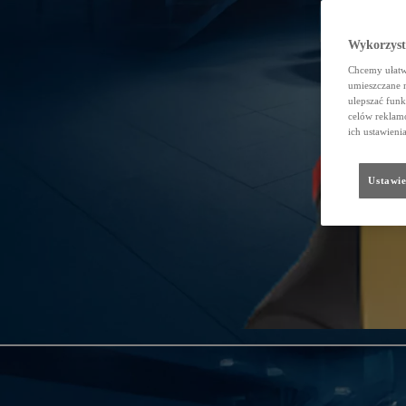
Wykorzystu
Chcemy ułatwi
umieszczane 
ulepszać funk
celów reklamo
ich ustawieni
Ustawie