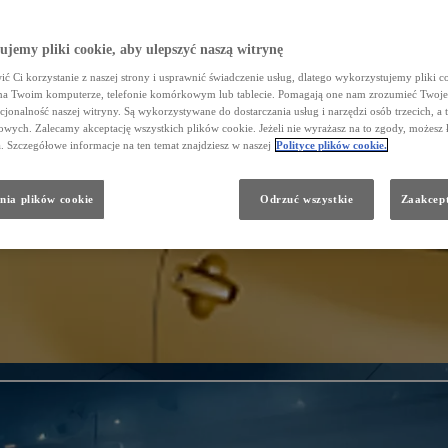
jemy pliki cookie, aby ulepszyć naszą witrynę
ć Ci korzystanie z naszej strony i usprawnić świadczenie usług, dlatego wykorzystujemy pliki co
na Twoim komputerze, telefonie komórkowym lub tablecie. Pomagają one nam zrozumieć Twoje 
cjonalność naszej witryny. Są wykorzystywane do dostarczania usług i narzędzi osób trzecich, a 
wych. Zalecamy akceptację wszystkich plików cookie. Jeżeli nie wyrażasz na to zgody, możesz 
a. Szczegółowe informacje na ten temat znajdziesz w naszej
Polityce plików cookie.
nia plików cookie
Odrzuć wszystkie
Zaakcept