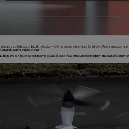
startupy z dziedzin takich jak AI, robotyka, wodór czy energia odnawialna. Do tej pory Toyota przeznaczyła n
tor autonomicznych miejskich busów.
u firma zyskuje dostęp do najnowszych osiągnięć naukowych, przyciąga młode talenty oraz wzmacnia innowacyj