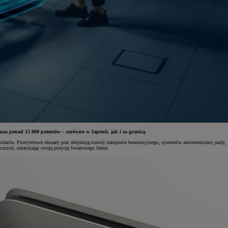
sza ponad 15 000 patentów – zarówno w Japonii, jak i za granicą.
dolarów. Priorytetowe obszary prac obejmują rozwój transportu bezemisyjnego, systemów autonomicznej jazdy,
icznych, umacniając swoją pozycję światowego lidera.