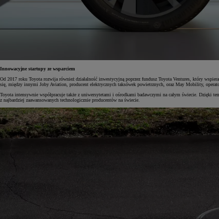
Od
105 300 zł
Corolla Hatchback
HYBRID
Innowacyjne startupy ze wsparciem
Od 2017 roku Toyota rozwija również działalność inwestycyjną poprzez fundusz Toyota Ventures, który wspiera 
się, między innymi Joby Aviation, producent elektrycznych taksówek powietrznych, oraz May Mobility, opera
Toyota intensywnie współpracuje także z uniwersytetami i ośrodkami badawczymi na całym świecie. Dzięki tem
z najbardziej zaawansowanych technologicznie producentów na świecie.