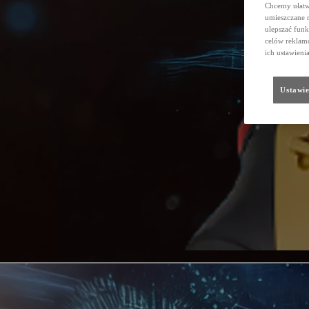
Chcemy ułatwi
umieszczane 
ulepszać funk
celów reklamo
ich ustawieni
Ustawie