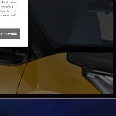
okie, które są
potrzeby i
także służą do
łatwo zmienić
uj wszystkie