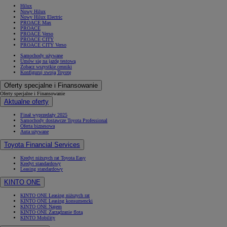
Hilux
Nowy Hilux
Nowy Hilux Electric
PROACE Max
PROACE
PROACE Verso
PROACE CITY
PROACE CITY Verso
Samochody używane
Umów się na jazdę testową
Zobacz wszystkie cenniki
Konfiguruj swoją Toyotę
Oferty specjalne i Finansowanie
Oferty specjalne i Finansowanie
Aktualne oferty
Finał wyprzedaży 2025
Samochody dostawcze Toyota Professional
Oferta biznesowa
Auta używane
Toyota Financial Services
Kredyt niższych rat Toyota Easy
Kredyt standardowy
Leasing standardowy
KINTO ONE
KINTO ONE Leasing niższych rat
KINTO ONE Leasing konsumencki
KINTO ONE Najem
KINTO ONE Zarządzanie flotą
KINTO Mobility