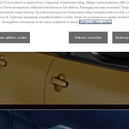
ć Ci korzystanie z naszej strony i usprawnić świadczenie usług, dlatego wykorzystujemy pliki co
na Twoim komputerze, telefonie komórkowym lub tablecie. Pomagają one nam zrozumieć Twoje 
cjonalność naszej witryny. Są wykorzystywane do dostarczania usług i narzędzi osób trzecich, a 
wych. Zalecamy akceptację wszystkich plików cookie. Jeżeli nie wyrażasz na to zgody, możesz 
a. Szczegółowe informacje na ten temat znajdziesz w naszej
Polityce plików cookie.
nia plików cookie
Odrzuć wszystkie
Zaakcept