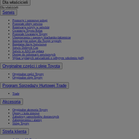
Dla właścicieli
Dla właścicieli
Serwis
Promocje i sezonowe usługi
Pozostałe oferty serwisu
Rezerwacja wizyty w serwisie
Gwarancja Toyota Relax
Pozostałe Gwarancje Toyoty
Ubezpieczenia i naprawy blacharsko-lakiernicze
Innowacyjne usługi dla Twojej wygody
Bezpłatne Akcje Serwisowe
Serwis Dobrych Cen
Serwis w ASO się opłaca
Dostęp do informacji serwisowych
Wykaz wydanych zaświadczeń o odbytym szkoleniu (pdf)
Oryginalne części i oleje Toyota
Oryginalne części Toyoty
Oryginalne oleje Toyoty
Program Sprzedaży Hurtowej Trade
Trade
Akcesoria
Oryginalne akcesoria Toyoty
Opony i koła zimowe
Zabudowy samochodów dostawczych
Zabezpieczenia i alarmy
Sklep Toyoty
Strefa klienta