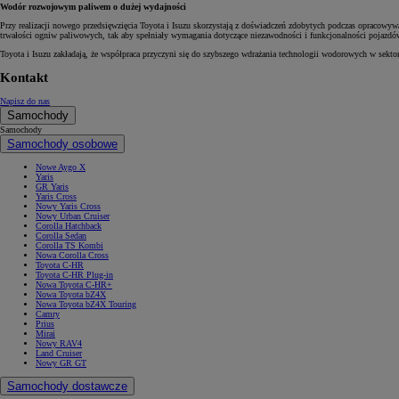
Wodór rozwojowym paliwem o dużej wydajności
Przy realizacji nowego przedsięwzięcia Toyota i Isuzu skorzystają z doświadczeń zdobytych podczas opracow
trwałości ogniw paliwowych, tak aby spełniały wymagania dotyczące niezawodności i funkcjonalności pojazd
Toyota i Isuzu zakładają, że współpraca przyczyni się do szybszego wdrażania technologii wodorowych w sekto
Kontakt
Napisz do nas
Samochody
Samochody
Samochody osobowe
Nowe Aygo X
Yaris
GR Yaris
Yaris Cross
Nowy Yaris Cross
Nowy Urban Cruiser
Corolla Hatchback
Corolla Sedan
Corolla TS Kombi
Nowa Corolla Cross
Toyota C-HR
Toyota C-HR Plug-in
Nowa Toyota C-HR+
Nowa Toyota bZ4X
Nowa Toyota bZ4X Touring
Camry
Prius
Mirai
Nowy RAV4
Land Cruiser
Nowy GR GT
Samochody dostawcze