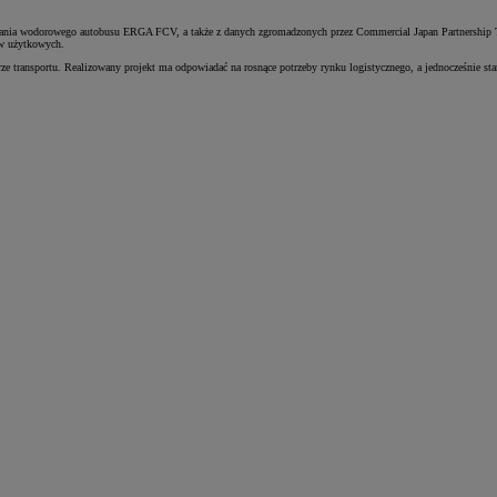
ywania wodorowego autobusu ERGA FCV, a także z danych zgromadzonych przez Commercial Japan Partnership Te
ów użytkowych.
rze transportu. Realizowany projekt ma odpowiadać na rosnące potrzeby rynku logistycznego, a jednocześnie st