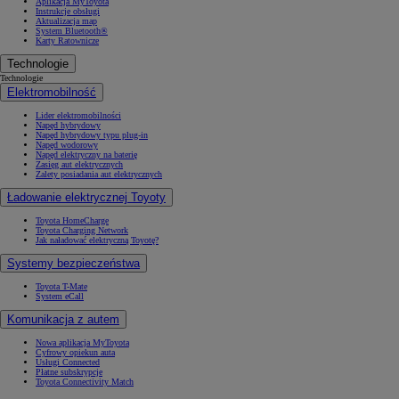
Aplikacja MyToyota
Instrukcje obsługi
Aktualizacja map
System Bluetooth®
Karty Ratownicze
Technologie
Od
105 300 zł
Technologie
Elektromobilność
Corolla Hatchback
HYBRID
Lider elektromobilności
Napęd hybrydowy
Napęd hybrydowy typu plug-in
Napęd wodorowy
Napęd elektryczny na baterię
Zasięg aut elektrycznych
Zalety posiadania aut elektrycznych
Ładowanie elektrycznej Toyoty
Toyota HomeCharge
Toyota Charging Network
Jak naładować elektryczną Toyotę?
Systemy bezpieczeństwa
Toyota T-Mate
System eCall
Komunikacja z autem
Nowa aplikacja MyToyota
Cyfrowy opiekun auta
Usługi Connected
Płatne subskrypcje
Toyota Connectivity Match