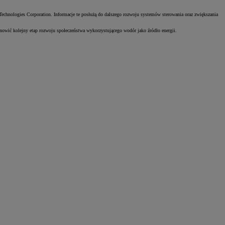
chnologies Corporation. Informacje te posłużą do dalszego rozwoju systemów sterowania oraz zwiększania
anowić kolejny etap rozwoju społeczeństwa wykorzystującego wodór jako źródło energii.