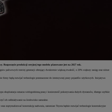
 Rozpoczęcie produkcji seryjnej tego modelu planowane jest na 2027 rok.
iw paliwowych trzeciej generacji oferujący dwukrotnie większą trwałość, o 20% większy zasięg oraz niższe
 firmy będą rozwijać technologie przeznaczone do intensywnej pracy pojazdów użytkowych. Inicjatywa
typu eksploatacja oznacza wielogodzinną pracę i konieczność pokonywania dużych dystansów, dlatego szybkie
czyć ich oddziaływanie na środowisko naturalne.
 oraz zoptymalizować konstrukcję nadwozia, natomiast Toyota będzie rozwijać technologie konstrukcyjne