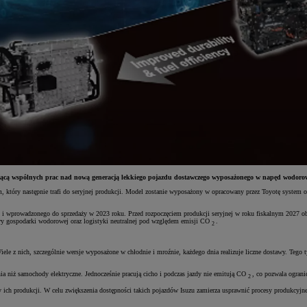
ącą wspólnych prac nad nową generacją lekkiego pojazdu dostawczego wyposażonego w napęd wodorowy.
który następnie trafi do seryjnej produkcji. Model zostanie wyposażony w opracowany przez Toyotę system ogn
wprowadzonego do sprzedaży w 2023 roku. Przed rozpoczęciem produkcji seryjnej w roku fiskalnym 2027 obie
owy gospodarki wodorowej oraz logistyki neutralnej pod względem emisji CO
.
2
e z nich, szczególnie wersje wyposażone w chłodnie i mroźnie, każdego dnia realizuje liczne dostawy. Tego 
nia niż samochody elektryczne. Jednocześnie pracują cicho i podczas jazdy nie emitują CO
, co pozwala ograni
2
ich produkcji. W celu zwiększenia dostępności takich pojazdów Isuzu zamierza usprawnić procesy produkcyjne