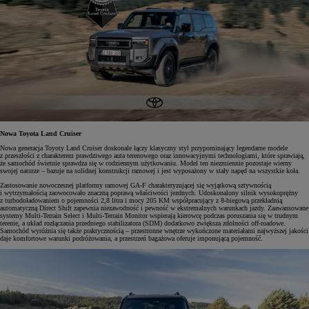
Nowa Toyota Land Cruiser
Nowa generacja Toyoty Land Cruiser doskonale łączy klasyczny styl przypominający legendarne modele
z przeszłości z charakterem prawdziwego auta terenowego oraz innowacyjnymi technologiami, które sprawiają,
że samochód świetnie sprawdza się w codziennym użytkowaniu. Model ten niezmiennie pozostaje wierny
swojej naturze – bazuje na solidnej konstrukcji ramowej i jest wyposażony w stały napęd na wszystkie koła.
Zastosowanie nowoczesnej platformy ramowej GA-F charakteryzującej się wyjątkową sztywnością
i wytrzymałością zaowocowało znaczną poprawą właściwości jezdnych. Udoskonalony silnik wysokoprężny
z turbodoładowaniem o pojemności 2,8 litra i mocy 205 KM współpracujący z 8-biegową przekładnią
automatyczną Direct Shift zapewnia niezawodność i pewność w ekstremalnych warunkach jazdy. Zaawansowane
systemy Multi-Terrain Select i Multi-Terrain Monitor wspierają kierowcę podczas poruszania się w trudnym
terenie, a układ rozłączania przedniego stabilizatora (SDM) dodatkowo zwiększa zdolności off-roadowe.
Samochód wyróżnia się także praktycznością – przestronne wnętrze wykończone materiałami najwyższej jakości
daje komfortowe warunki podróżowania, a przestrzeń bagażowa oferuje imponującą pojemność.