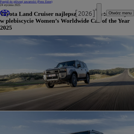
Przejdź do głównej zawartości
(Press Enter)
24 stycznia 2025
Toyota Land Cruiser najlepszym autem terenowym
Otwórz menu
w plebiscycie Women’s Worldwide Car of the Year
2025