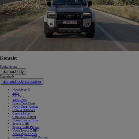
Kontakt
Napisz do nas
Samochody
Samochody
Samochody osobowe
Nowe Aygo X
Yaris
GR Yaris
Yaris Cross
Nowy Yaris Cross
Nowy Urban Cruiser
Corolla Hatchback
Corolla Sedan
Corolla TS Kombi
Nowa Corolla Cross
Toyota C-HR
Toyota C-HR Plug-in
Nowa Toyota C-HR+
Nowa Toyota bZ4X
Nowa Toyota bZ4X Touring