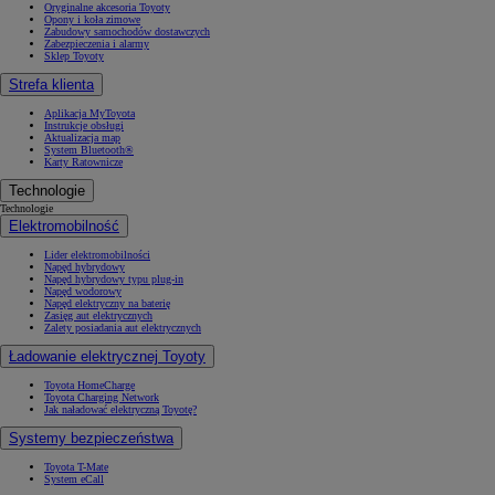
Oryginalne akcesoria Toyoty
Opony i koła zimowe
Zabudowy samochodów dostawczych
Zabezpieczenia i alarmy
Sklep Toyoty
Strefa klienta
Aplikacja MyToyota
Instrukcje obsługi
Aktualizacja map
System Bluetooth®
Karty Ratownicze
Technologie
Technologie
Elektromobilność
Lider elektromobilności
Napęd hybrydowy
Napęd hybrydowy typu plug-in
Napęd wodorowy
Napęd elektryczny na baterię
Zasięg aut elektrycznych
Zalety posiadania aut elektrycznych
Ładowanie elektrycznej Toyoty
Toyota HomeCharge
Toyota Charging Network
Jak naładować elektryczną Toyotę?
Systemy bezpieczeństwa
Toyota T-Mate
System eCall