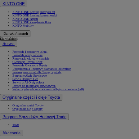
KINTO ONE
KINTO ONE Leasing niższych rat
KINTO ONE Leasing konsumencki
KINTO ONE Najem
KINTO ONE Zarządzanie flotą
KINTO Mobility
Dla właścicieli
Dla właścicieli
Serwis
Promocje i sezonowe usługi
Pozostałe oferty serwisu
Rezerwacja wizyty w serwisie
Gwarancja Toyota Relax
Pozostałe Gwarancje Toyoty
Ubezpieczenia i naprawy blacharsko-lakiernicze
Innowacyjne usługi dla Twojej wygody
Bezpłatne Akcje Serwisowe
Serwis Dobrych Cen
Serwis w ASO się opłaca
Dostęp do informacji serwisowych
Wykaz wydanych zaświadczeń o odbytym szkoleniu (pdf)
Oryginalne części i oleje Toyota
Oryginalne części Toyoty
Oryginalne oleje Toyoty
Program Sprzedaży Hurtowej Trade
Trade
Akcesoria