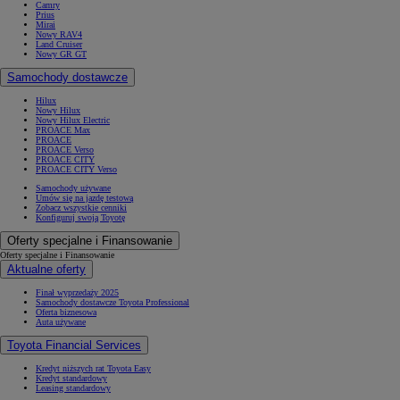
Camry
Prius
Mirai
Nowy RAV4
Land Cruiser
Nowy GR GT
Samochody dostawcze
Hilux
Nowy Hilux
Nowy Hilux Electric
PROACE Max
PROACE
PROACE Verso
PROACE CITY
PROACE CITY Verso
Samochody używane
Umów się na jazdę testową
Zobacz wszystkie cenniki
Konfiguruj swoją Toyotę
Oferty specjalne i Finansowanie
Oferty specjalne i Finansowanie
Aktualne oferty
Finał wyprzedaży 2025
Samochody dostawcze Toyota Professional
Oferta biznesowa
Auta używane
Toyota Financial Services
Kredyt niższych rat Toyota Easy
Kredyt standardowy
Leasing standardowy