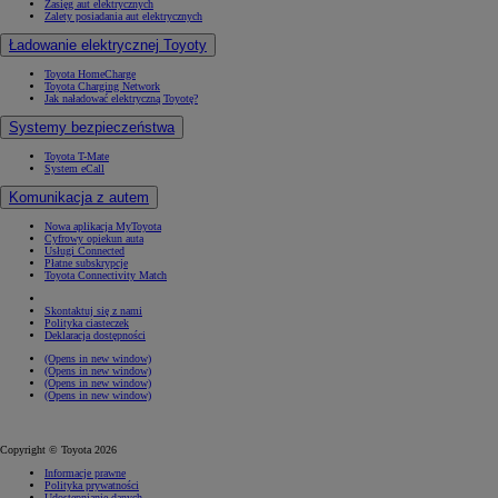
Zasięg aut elektrycznych
Zalety posiadania aut elektrycznych
Ładowanie elektrycznej Toyoty
Toyota HomeCharge
Toyota Charging Network
Jak naładować elektryczną Toyotę?
Systemy bezpieczeństwa
Toyota T-Mate
System eCall
Komunikacja z autem
Nowa aplikacja MyToyota
Cyfrowy opiekun auta
Usługi Connected
Płatne subskrypcje
Toyota Connectivity Match
Skontaktuj się z nami
Polityka ciasteczek
Deklaracja dostępności
(Opens in new window)
(Opens in new window)
(Opens in new window)
(Opens in new window)
Copyright © Toyota 2026
Informacje prawne
Polityka prywatności
Udostępnianie danych