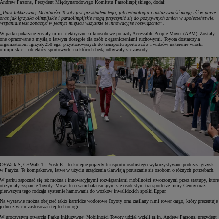
Andrew Parsons, Prezydent Międzynarodowego Komitetu Paraolimpijskiego, dodał:
„Park Inkluzywnej Mobilności Toyoty jest przykładem tego, jak technologia i inkluzywność mogą iść w parze
oraz jak igrzyska olimpijskie i paraolimpijskie mogą przyczynić się do pozytywnych zmian w społeczeństwie.
Wspaniale jest zobaczyć w jednym miejscu wszystkie te innowacyjne rozwiązania”.
W parku pokazane zostały m.in. elektryczne kilkuosobowe pojazdy Accessible People Mover (APM). Zostały
one opracowane z myślą o łatwym dostępie dla osób z ograniczeniami ruchowymi. Toyota dostarczyła
organizatorom igrzysk 250 egz. przystosowanych do transportu sportowców i widzów na terenie wioski
olimpijskiej i obiektów sportowych, na których będą odbywały się zawody.
C+Walk S, C+Walk T i Yosh-E – to kolejne pojazdy transportu osobistego wykorzystywane podczas igrzysk
w Paryżu. Te kompaktowe, łatwe w użyciu urządzenia ułatwiają poruszanie się osobom o różnych potrzebach.
W parku zapoznać się też można z innowacyjnymi rozwiązaniami mobilności stworzonymi przez startupy, które
otrzymały wsparcie Toyoty. Mowa tu o samobalansującym się osobistym transporterze firmy Genny oraz
pierwszym tego rodzaju systemie hamowania do wózków inwalidzkich spółki Eppur.
Na wystawie można obejrzeć także kartridże wodorowe Toyoty oraz zasilany nimi rower cargo, który prezentuje
jedno z wielu zastosowań tej technologii.
W uroczystym otwarciu Parku Inkluzywnej Mobilności Toyoty udział wzięli m.in. Andrew Parsons, prezydent