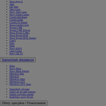
Nowe Aygo X
Yaris
GR Yaris
Yaris Cross
Nowy Yaris Cross
Nowy Urban Cruiser
Corolla Hatchback
Corolla Sedan
Corolla TS Kombi
Nowa Corolla Cross
Toyota C-HR
Toyota C-HR Plug-in
Nowa Toyota C-HR+
Nowa Toyota bZ4X
Nowa Toyota bZ4X Touring
Camry
Prius
Mirai
Nowy RAV4
Land Cruiser
Nowy GR GT
Samochody dostawcze
Hilux
Nowy Hilux
Nowy Hilux Electric
PROACE Max
PROACE
PROACE Verso
PROACE CITY
PROACE CITY Verso
Samochody używane
Umów się na jazdę testową
Zobacz wszystkie cenniki
Konfiguruj swoją Toyotę
Oferty specjalne i Finansowanie