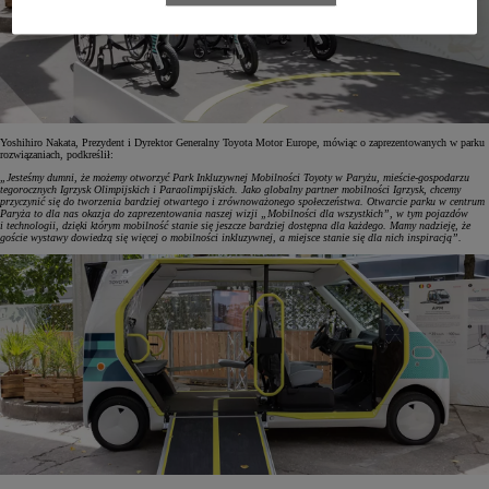
Yoshihiro Nakata, Prezydent i Dyrektor Generalny Toyota Motor Europe, mówiąc o zaprezentowanych w parku
rozwiązaniach, podkreślił:
„Jesteśmy dumni, że możemy otworzyć Park Inkluzywnej Mobilności Toyoty w Paryżu, mieście-gospodarzu
tegorocznych Igrzysk Olimpijskich i Paraolimpijskich. Jako globalny partner mobilności Igrzysk, chcemy
przyczynić się do tworzenia bardziej otwartego i zrównoważonego społeczeństwa. Otwarcie parku w centrum
Paryża to dla nas okazja do zaprezentowania naszej wizji „Mobilności dla wszystkich”, w tym pojazdów
i technologii, dzięki którym mobilność stanie się jeszcze bardziej dostępna dla każdego. Mamy nadzieję, że
goście wystawy dowiedzą się więcej o mobilności inkluzywnej, a miejsce stanie się dla nich inspiracją”.