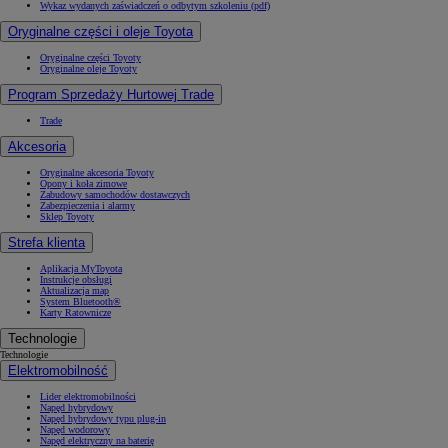
Wykaz wydanych zaświadczeń o odbytym szkoleniu (pdf)
Oryginalne części i oleje Toyota
Oryginalne części Toyoty
Oryginalne oleje Toyoty
Program Sprzedaży Hurtowej Trade
Trade
Akcesoria
Oryginalne akcesoria Toyoty
Opony i koła zimowe
Zabudowy samochodów dostawczych
Zabezpieczenia i alarmy
Sklep Toyoty
Strefa klienta
Aplikacja MyToyota
Instrukcje obsługi
Aktualizacja map
System Bluetooth®
Karty Ratownicze
Technologie
Technologie
Elektromobilność
Lider elektromobilności
Napęd hybrydowy
Napęd hybrydowy typu plug-in
Napęd wodorowy
Napęd elektryczny na baterię