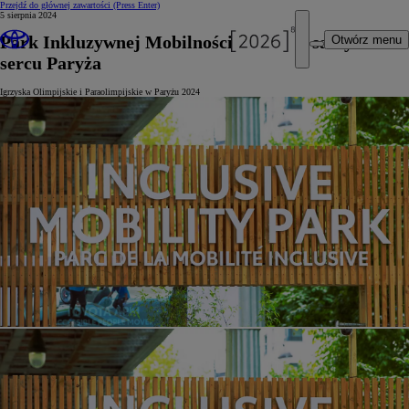
Przejdź do głównej zawartości
(Press Enter)
5 sierpnia 2024
Park Inkluzywnej Mobilności Toyoty w samym
Otwórz menu
sercu Paryża
Igrzyska Olimpijskie i Paraolimpijskie w Paryżu 2024