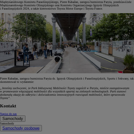
Międzynarodowego Komitetu Paraolimpijskiego, Pierre Rabadan, zastępca burmistrza Paryża, przedstawiciele
Międzynarodowego Komitetu Olimpijskiego oraz Komitetu Organizacyjnego Igrzysk Olimpijskich
i Paraolimpijskich 2024, a także kierownictwo Toyota Motor Europe i Toyota France.
Pierre Rabadan, zastępca burmistrza Paryża ds. Igrzysk Olimpijskich i Paraolimpijskich, Sportu i Sekwany, tak
skomentował to wydarzenie:
„Jesteśmy zachwyceni, że Park Inkluzywnej Mobilności Toyoty zagościł w Paryżu, mieście zaangażowanym
w promowanie włączającej mobilności dla wszystkich opartej na zielonych technologiach. Park stanowi
doskonałą okazję do odkrycia i doświadczenia innowacyjnych rozwiązań mobilności, które opracowała
Toyota”.
Kontakt
Napisz do nas
Samochody
Samochody
Samochody osobowe