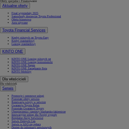
Oferty specjalne i Finansowanie
Aktualne oferty
Finał wyprzedaży 2025
Samochody dostawcze Toyota Professional
Oferta biznesowa
Auta używane
Toyota Financial Services
Kredyt niższych rat Toyota Easy
Kredyt standardowy
Leasing standardowy
KINTO ONE
KINTO ONE Leasing niższych rat
KINTO ONE Leasing konsumencki
KINTO ONE Najem
KINTO ONE Zarządzanie flotą
KINTO Mobility
Dla właścicieli
Dla właścicieli
Serwis
Promocje i sezonowe usługi
Pozostałe oferty serwisu
Rezerwacja wizyty w serwisie
Gwarancja Toyota Relax
Pozostałe Gwarancje Toyoty
Ubezpieczenia i naprawy blacharsko-lakiernicze
Innowacyjne usługi dla Twojej wygody
Bezpłatne Akcje Serwisowe
Serwis Dobrych Cen
Serwis w ASO się opłaca
Dostęp do informacji serwisowych