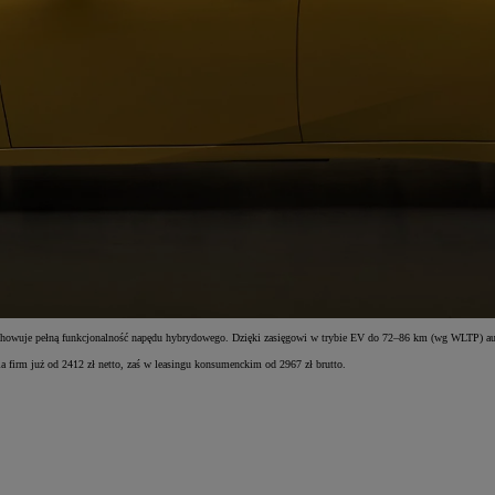
zachowuje pełną funkcjonalność napędu hybrydowego. Dzięki zasięgowi w trybie EV do 72–86 km (wg WLTP) aut
a firm już od 2412 zł netto, zaś w leasingu konsumenckim od 2967 zł brutto.