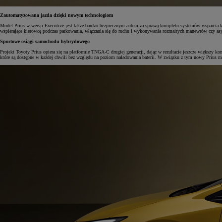
Zautomatyzowana jazda dzięki nowym technologiom
Model Prius w wersji Executive jest także bardzo bezpiecznym autem za sprawą kompletu systemów wsparcia k
wspierające kierowcę podczas parkowania, włączania się do ruchu i wykonywania rozmaitych manewrów czy asy
Sportowe osiągi samochodu hybrydowego
Projekt Toyoty Prius opiera się na platformie TNGA-C drugiej generacji, dając w rezultacie jeszcze więks
które są dostępne w każdej chwili bez względu na poziom naładowania baterii. W związku z tym nowy Prius mo