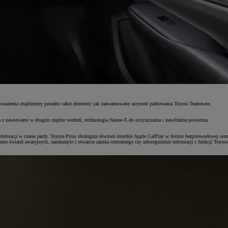
 wyposażenia znajdziemy ponadto takie elementy jak zaawansowany asystent parkowania Toyota Teammate,
a z nawiewami w drugim rzędzie siedzeń, technologia Nanoe-X do oczyszczania i nawilżania powietrza
macji w czasie jazdy. Toyota Prius obsługuje również interfejs Apple CarPlay w formie bezprzewodowej oraz
 świateł awaryjnych, zamknięcie i otwarcie zamka centralnego czy udostępnienie informacji i funkcji Toyota