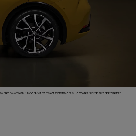
o przy pokonywaniu niewielkich dziennych dystansów pełni w zasadzie funkcję auta elektrycznego.