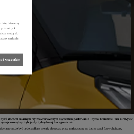
okie, które są
potrzeby i
także służą do
łatwo zmienić
uj wszystkie
zy innymi dachem solarnym czy zaawansowanym asystentem parkowania Toyota Teammate. Ten niezwykle
zystuje oszczędny tryb jazdy hybrydowej bez ograniczeń.
e auto może być także zasilane energią słoneczną przez umieszczony na dachu panel fotowoltaiczny,