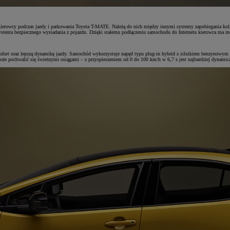
ierowcy podczas jazdy i parkowania Toyota T-MATE. Należą do nich między innymi systemy zapobiegania koliz
stenta bezpiecznego wysiadania z pojazdu. Dzięki stałemu podłączeniu samochodu do Internetu kierowca ma mo
zy komfort oraz lepszą dynamikę jazdy. Samochód wykorzystuje napęd typu plug-in hybrid z silnikiem benzyn
że pochwalić się świetnymi osiągami – z przyspieszeniem od 0 do 100 km/h w 6,7 s jest najbardziej dynamiczn