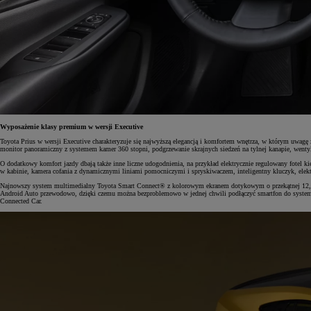
Wyposażenie klasy premium w wersji Executive
Toyota Prius w wersji Executive charakteryzuje się najwyższą elegancją i komfortem wnętrza, w którym uwagę 
monitor panoramiczny z systemem kamer 360 stopni, podgrzewanie skrajnych siedzeń na tylnej kanapie, wentylac
O dodatkowy komfort jazdy dbają także inne liczne udogodnienia, na przykład elektrycznie regulowany fotel k
w kabinie, kamera cofania z dynamicznymi liniami pomocniczymi i spryskiwaczem, inteligentny kluczyk, elekt
Najnowszy system multimedialny Toyota Smart Connect® z kolorowym ekranem dotykowym o przekątnej 12,3 cal
Android Auto przewodowo, dzięki czemu można bezproblemowo w jednej chwili podłączyć smartfon do systemu mu
Connected Car.
Od
81 900 zł
Yaris Cross
HYBRID