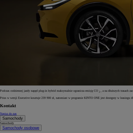
Podczas codziennej jazdy napęd plug-in hybrid maksymalnie ogranicza emisję CO
, a na dłuższych trasach 
2
Prius w wersji Executive kosztuje 239 900 zł, natomiast w programie KINTO ONE jest dostępny w leasingu dl
Kontakt
Napisz do nas
Samochody
Samochody
Samochody osobowe