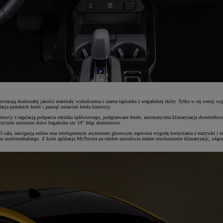
zwracają doskonałej jakości materiały wykończenia i czarna tapicerka z wegańskiej skóry. Tylko w tej wersji
ja przednich foteli i pamięć ustawień fotela kierowcy.
ierowcy z regulacją podparcia odcinka lędźwiowego, podgrzewane fotele, automatyczna klimatyzacja dwustrefow
rycznie unoszone drzwi bagażnika czy 19" felgi aluminiowe.
a, nawigacją online oraz inteligentnym asystentem głosowym zapewnia wygodę korzystania z rozrywki i infor
ltimedialnego. Z kolei aplikacja MyToyota na telefon umożliwia zdalne uruchomienie klimatyzacji, włączenie