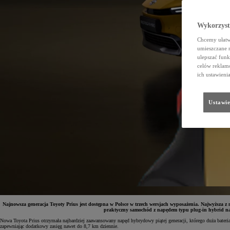
Wykorzystu
Chcemy ułatwi
umieszczane 
ulepszać funk
celów reklamo
ich ustawieni
Ustawie
Najnowsza generacja Toyoty Prius jest dostępna w Polsce w trzech wersjach wyposażenia. Najwyższ
praktyczny samochód z napędem typu plug-in hybrid na c
Nowa Toyota Prius otrzymała najbardziej zaawansowany napęd hybrydowy piątej generacji, którego duża bateri
zapewniając dodatkowy zasięg nawet do 8,7 km dziennie.