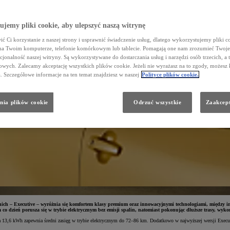
jemy pliki cookie, aby ulepszyć naszą witrynę
ć Ci korzystanie z naszej strony i usprawnić świadczenie usług, dlatego wykorzystujemy pliki co
na Twoim komputerze, telefonie komórkowym lub tablecie. Pomagają one nam zrozumieć Twoje 
cjonalność naszej witryny. Są wykorzystywane do dostarczania usług i narzędzi osób trzecich, a 
wych. Zalecamy akceptację wszystkich plików cookie. Jeżeli nie wyrażasz na to zgody, możesz 
a. Szczegółowe informacje na ten temat znajdziesz w naszej
Polityce plików cookie.
nia plików cookie
Odrzuć wszystkie
Zaakcept
a z nich – Executive – wyróżnia się komfortem klasy premium oraz innowacyjnymi technologiami, międ
o dzień porusza się w trybie elektrycznym bez emisji spalin, natomiast pokonując dłuższe trasy, wykor
a 13,6 kWh zapewnia średni zasięg w trybie elektrycznym do 72–86 km. Dodatkowo w najwyższej wersji Executiv