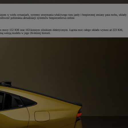
jom w wielu sytuacjach, systemy utrzymania właściwego toru jazdy i bezpiecznej zmiany pasa ruchu, układy
żliwość pobierania aktualizacji systemów bezpieczeństwa online.
owym o mocy 152 KM oraz 163-konnym silnikiem elektrycznym. Łączna moc całego układu wynosi aż 223 KM,
ą wersją modelu w jego 26-letniej historii.