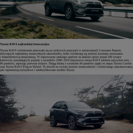
Toyota RAV4 najbardziej bezawaryjna
Toyota RAV4 wielokrotnie plasowała się na czołowych pozycjach w zestawieniach Consumer Reports
dotyczących najbardziej niezawodnych samochodów, które wyróżniają się niskimi kosztami utrzymania
i bezproblemową eksploatacją. W najnowszym rankingu opartym na analizie opinii ponad 300 tysięcy
kierowców posiadających pojazdy z roczników 2000–2024 benzynowa wersja RAV4 zdobyła najwyższe noty –
86 punktów, zajmując pierwsze miejsce. Drugą lokatę z wynikiem 84 punktów zajęły ex aequo Toyota Corolla
oraz Toyota RAV4 Plug-in Hybrid. To dowód na wysoki poziom niezawodności i technicznego zaawansowania,
jaki reprezentują hybrydowe i zelektryfikowane modele Toyoty.