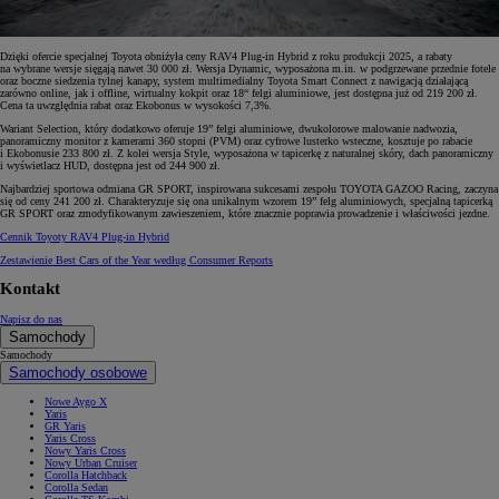
Dzięki ofercie specjalnej Toyota obniżyła ceny RAV4 Plug-in Hybrid z roku produkcji 2025, a rabaty
na wybrane wersje sięgają nawet 30 000 zł. Wersja Dynamic, wyposażona m.in. w podgrzewane przednie fotele
oraz boczne siedzenia tylnej kanapy, system multimedialny Toyota Smart Connect z nawigacją działającą
zarówno online, jak i offline, wirtualny kokpit oraz 18“ felgi aluminiowe, jest dostępna już od 219 200 zł.
Cena ta uwzględnia rabat oraz Ekobonus w wysokości 7,3%.
Wariant Selection, który dodatkowo oferuje 19” felgi aluminiowe, dwukolorowe malowanie nadwozia,
panoramiczny monitor z kamerami 360 stopni (PVM) oraz cyfrowe lusterko wsteczne, kosztuje po rabacie
i Ekobonusie 233 800 zł. Z kolei wersja Style, wyposażona w tapicerkę z naturalnej skóry, dach panoramiczny
i wyświetlacz HUD, dostępna jest od 244 900 zł.
Najbardziej sportowa odmiana GR SPORT, inspirowana sukcesami zespołu TOYOTA GAZOO Racing, zaczyna
się od ceny 241 200 zł. Charakteryzuje się ona unikalnym wzorem 19” felg aluminiowych, specjalną tapicerką
GR SPORT oraz zmodyfikowanym zawieszeniem, które znacznie poprawia prowadzenie i właściwości jezdne.
Cennik Toyoty RAV4 Plug-in Hybrid
Zestawienie Best Cars of the Year według Consumer Reports
Kontakt
Napisz do nas
Samochody
Samochody
Samochody osobowe
Nowe Aygo X
Yaris
GR Yaris
Yaris Cross
Nowy Yaris Cross
Nowy Urban Cruiser
Corolla Hatchback
Corolla Sedan