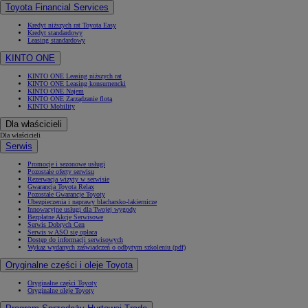
Toyota Financial Services
Kredyt niższych rat Toyota Easy
Kredyt standardowy
Leasing standardowy
KINTO ONE
KINTO ONE Leasing niższych rat
KINTO ONE Leasing konsumencki
KINTO ONE Najem
KINTO ONE Zarządzanie flotą
KINTO Mobility
Dla właścicieli
Dla właścicieli
Serwis
Promocje i sezonowe usługi
Pozostałe oferty serwisu
Rezerwacja wizyty w serwisie
Gwarancja Toyota Relax
Pozostałe Gwarancje Toyoty
Ubezpieczenia i naprawy blacharsko-lakiernicze
Innowacyjne usługi dla Twojej wygody
Bezpłatne Akcje Serwisowe
Serwis Dobrych Cen
Serwis w ASO się opłaca
Dostęp do informacji serwisowych
Wykaz wydanych zaświadczeń o odbytym szkoleniu (pdf)
Oryginalne części i oleje Toyota
Oryginalne części Toyoty
Oryginalne oleje Toyoty