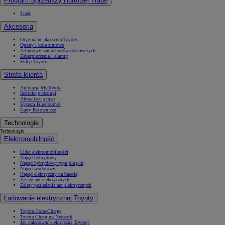
Program Sprzedaży Hurtowej Trade
Trade
Akcesoria
Oryginalne akcesoria Toyoty
Opony i koła zimowe
Zabudowy samochodów dostawczych
Zabezpieczenia i alarmy
Sklep Toyoty
Strefa klienta
Aplikacja MyToyota
Instrukcje obsługi
Aktualizacja map
System Bluetooth®
Karty Ratownicze
Technologie
Technologie
Elektromobilność
Lider elektromobilności
Napęd hybrydowy
Napęd hybrydowy typu plug-in
Napęd wodorowy
Napęd elektryczny na baterię
Zasięg aut elektrycznych
Zalety posiadania aut elektrycznych
Ładowanie elektrycznej Toyoty
Toyota HomeCharge
Toyota Charging Network
Jak naładować elektryczną Toyotę?