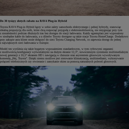
Do 30 tysięcy złotych rabatu na RAV4 Plug-in Hybrid
Toyota RAV4 Plug-in Hybrid łączy w sobie zalety samochodu elektrycznego i pełnej hybrydy, stanowiąc
idealną propozycję dla osób, które chcą rozpocząć przygodę z elektromobilnością, nie rezygnując przy tym
z niezależności podczas dłuższych tras bez dostępu do stacji ładowania. Każdy egzemplarz jest wyposażony
w niezbędne kable do ładowania, a u dilerów Toyoty dostępne są także stacje Toyota HomeCharge. Dodatkowo
przy zakupie auta klient może dołączyć do sieci Toyota Charging Network, co zapewnia dostęp do jednej
z największych sieci ładowania w Europie.
Model ten wyróżnia się także bogatym wyposażeniem standardowym, w tym cyfrowymi zegarami
z możliwością konfiguracji wyświetalnymi na dużym ekranie 12,3“, nowoczesnym systemem multimedialnym
nowej generacji z 10,5“ ekranem HD i nawigacją w chmurze oraz asystentem głosowym wywoływanym
komendą „Hej, Toyota”. Dzięki niemu możliwe jest sterowanie klimatyzacją, multimediami, wykonywanie
połączeń telefonicznych czy otwieranie i zamykanie okien za pomocą naturalnych poleceń głosowych.