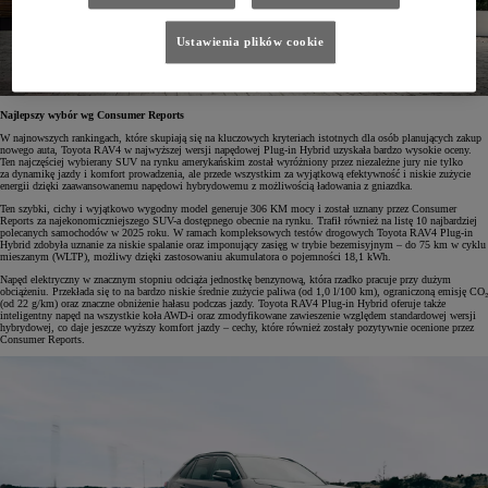
Ustawienia plików cookie
Najlepszy wybór wg Consumer Reports
W najnowszych rankingach, które skupiają się na kluczowych kryteriach istotnych dla osób planujących zakup
nowego auta, Toyota RAV4 w najwyższej wersji napędowej Plug-in Hybrid uzyskała bardzo wysokie oceny.
Ten najczęściej wybierany SUV na rynku amerykańskim został wyróżniony przez niezależne jury nie tylko
za dynamikę jazdy i komfort prowadzenia, ale przede wszystkim za wyjątkową efektywność i niskie zużycie
energii dzięki zaawansowanemu napędowi hybrydowemu z możliwością ładowania z gniazdka.
Ten szybki, cichy i wyjątkowo wygodny model generuje 306 KM mocy i został uznany przez Consumer
Reports za najekonomiczniejszego SUV-a dostępnego obecnie na rynku. Trafił również na listę 10 najbardziej
polecanych samochodów w 2025 roku. W ramach kompleksowych testów drogowych Toyota RAV4 Plug-in
Hybrid zdobyła uznanie za niskie spalanie oraz imponujący zasięg w trybie bezemisyjnym – do 75 km w cyklu
mieszanym (WLTP), możliwy dzięki zastosowaniu akumulatora o pojemności 18,1 kWh.
Napęd elektryczny w znacznym stopniu odciąża jednostkę benzynową, która rzadko pracuje przy dużym
obciążeniu. Przekłada się to na bardzo niskie średnie zużycie paliwa (od 1,0 l/100 km), ograniczoną emisję CO₂
(od 22 g/km) oraz znaczne obniżenie hałasu podczas jazdy. Toyota RAV4 Plug-in Hybrid oferuje także
inteligentny napęd na wszystkie koła AWD-i oraz zmodyfikowane zawieszenie względem standardowej wersji
hybrydowej, co daje jeszcze wyższy komfort jazdy – cechy, które również zostały pozytywnie ocenione przez
Consumer Reports.