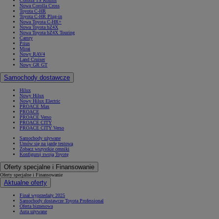
Corolla TS Kombi
Nowa Corolla Cross
Toyota C-HR
Toyota C-HR Plug-in
Nowa Toyota C-HR+
Nowa Toyota bZ4X
Nowa Toyota bZ4X Touring
Camry
Prius
Mirai
Nowy RAV4
Land Cruiser
Nowy GR GT
Samochody dostawcze
Hilux
Nowy Hilux
Nowy Hilux Electric
PROACE Max
PROACE
PROACE Verso
PROACE CITY
PROACE CITY Verso
Samochody używane
Umów się na jazdę testową
Zobacz wszystkie cenniki
Konfiguruj swoją Toyotę
Oferty specjalne i Finansowanie
Oferty specjalne i Finansowanie
Aktualne oferty
Finał wyprzedaży 2025
Samochody dostawcze Toyota Professional
Oferta biznesowa
Auta używane