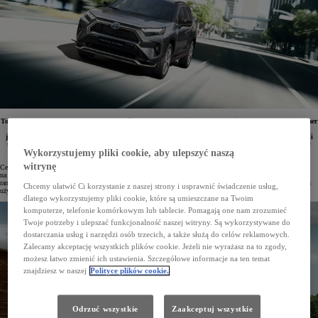
Toyota RAV4 Plug-in Hybrid została wyróżniona przez prestiżową organizację konsumencką Consumer
Reports jako jedno z dziesięciu najbardziej rekomendowanych aut w 2025 roku, zdobywając
jednocześnie tytuł lidera w kategorii ekonomicznych SUV-ów. Niezależni eksperci szczególnie docenili
ten model za znakomite osiągi, oszczędny układ napędowy typu plug-in oraz wysoki komfort jazdy
Wykorzystujemy pliki cookie, aby ulepszyć naszą
i satysfakcję z prowadzenia.
witrynę
Ceniona amerykańska organizacja Consumer Reports stanowi jedno z najbardziej zaufanych źródeł informacji
na temat satysfakcji konsumentów i jakości produktów, w tym także pojazdów. Od 1936 roku jej niezależne
rankingi koncentrują się na obiektywnej ocenie kluczowych zalet i mankamentów z perspektywy codziennych
Chcemy ułatwić Ci korzystanie z naszej strony i usprawnić świadczenie usług,
użytkowników, wspierając miliony konsumentów w podejmowaniu świadomych decyzji zakupowych.
dlatego wykorzystujemy pliki cookie, które są umieszczane na Twoim
komputerze, telefonie komórkowym lub tablecie. Pomagają one nam zrozumieć
Twoje potrzeby i ulepszać funkcjonalność naszej witryny. Są wykorzystywane do
dostarczania usług i narzędzi osób trzecich, a także służą do celów reklamowych.
Zalecamy akceptację wszystkich plików cookie. Jeżeli nie wyrażasz na to zgody,
możesz łatwo zmienić ich ustawienia. Szczegółowe informacje na ten temat
znajdziesz w naszej
Polityce plików cookie.
Odrzuć wszystkie
Zaakceptuj wszystkie