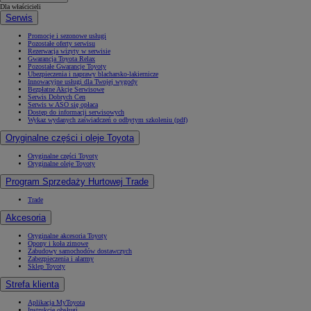
Dla właścicieli
Serwis
Promocje i sezonowe usługi
Pozostałe oferty serwisu
Rezerwacja wizyty w serwisie
Gwarancja Toyota Relax
Pozostałe Gwarancje Toyoty
Ubezpieczenia i naprawy blacharsko-lakiernicze
Innowacyjne usługi dla Twojej wygody
Bezpłatne Akcje Serwisowe
Serwis Dobrych Cen
Serwis w ASO się opłaca
Dostęp do informacji serwisowych
Wykaz wydanych zaświadczeń o odbytym szkoleniu (pdf)
Oryginalne części i oleje Toyota
Oryginalne części Toyoty
Oryginalne oleje Toyoty
Program Sprzedaży Hurtowej Trade
Trade
Akcesoria
Oryginalne akcesoria Toyoty
Opony i koła zimowe
Zabudowy samochodów dostawczych
Zabezpieczenia i alarmy
Sklep Toyoty
Strefa klienta
Aplikacja MyToyota
Instrukcje obsługi