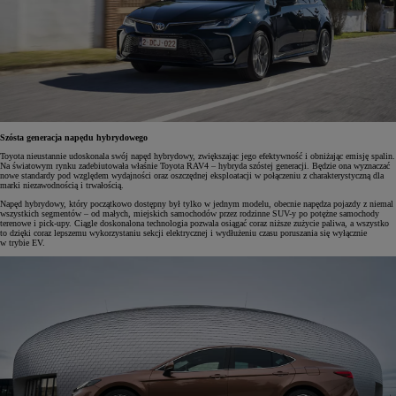
Szósta generacja napędu hybrydowego
Toyota nieustannie udoskonala swój napęd hybrydowy, zwiększając jego efektywność i obniżając emisję spalin.
Na światowym rynku zadebiutowała właśnie Toyota RAV4 – hybryda szóstej generacji. Będzie ona wyznaczać
nowe standardy pod względem wydajności oraz oszczędnej eksploatacji w połączeniu z charakterystyczną dla
marki niezawodnością i trwałością.
Napęd hybrydowy, który początkowo dostępny był tylko w jednym modelu, obecnie napędza pojazdy z niemal
wszystkich segmentów – od małych, miejskich samochodów przez rodzinne SUV-y po potężne samochody
terenowe i pick-upy. Ciągle doskonalona technologia pozwala osiągać coraz niższe zużycie paliwa, a wszystko
to dzięki coraz lepszemu wykorzystaniu sekcji elektrycznej i wydłużeniu czasu poruszania się wyłącznie
w trybie EV.