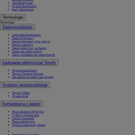
Aktualizacja map
System Bluetooth®
Karty Ratownicze
Technologie
Technologie
Elektromobilność
Lider elektromobilności
Napęd hybrydowy
Napęd hybrydowy typu plug-in
Napęd wodorowy
Napęd elektryczny na baterię
Zasięg aut elektrycznych
Zalety posiadania aut elektrycznych
Ładowanie elektrycznej Toyoty
Toyota HomeCharge
Toyota Charging Network
Jak naładować elektryczną Toyotę?
Systemy bezpieczeństwa
Toyota T-Mate
System eCall
Komunikacja z autem
Nowa aplikacja MyToyota
Cyfrowy opiekun auta
Usługi Connected
Płatne subskrypcje
Toyota Connectivity Match
Skontaktuj się z nami