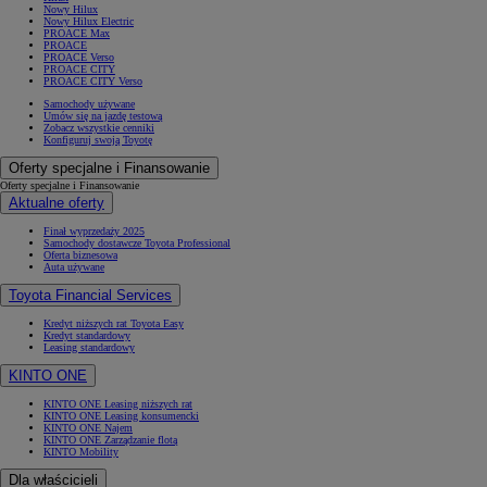
Nowy Hilux
Nowy Hilux Electric
PROACE Max
PROACE
PROACE Verso
PROACE CITY
PROACE CITY Verso
Samochody używane
Umów się na jazdę testową
Zobacz wszystkie cenniki
Konfiguruj swoją Toyotę
Oferty specjalne i Finansowanie
Oferty specjalne i Finansowanie
Aktualne oferty
Finał wyprzedaży 2025
Samochody dostawcze Toyota Professional
Oferta biznesowa
Auta używane
Toyota Financial Services
Kredyt niższych rat Toyota Easy
Kredyt standardowy
Leasing standardowy
KINTO ONE
KINTO ONE Leasing niższych rat
KINTO ONE Leasing konsumencki
KINTO ONE Najem
KINTO ONE Zarządzanie flotą
KINTO Mobility
Dla właścicieli