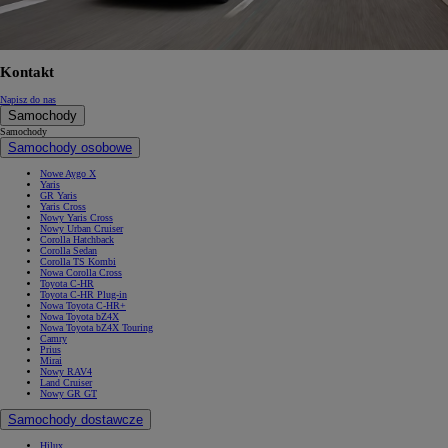
Kontakt
Napisz do nas
Samochody
Samochody
Samochody osobowe
Nowe Aygo X
Yaris
GR Yaris
Yaris Cross
Nowy Yaris Cross
Nowy Urban Cruiser
Corolla Hatchback
Corolla Sedan
Corolla TS Kombi
Nowa Corolla Cross
Toyota C-HR
Toyota C-HR Plug-in
Nowa Toyota C-HR+
Nowa Toyota bZ4X
Nowa Toyota bZ4X Touring
Camry
Prius
Mirai
Nowy RAV4
Land Cruiser
Nowy GR GT
Samochody dostawcze
Hilux