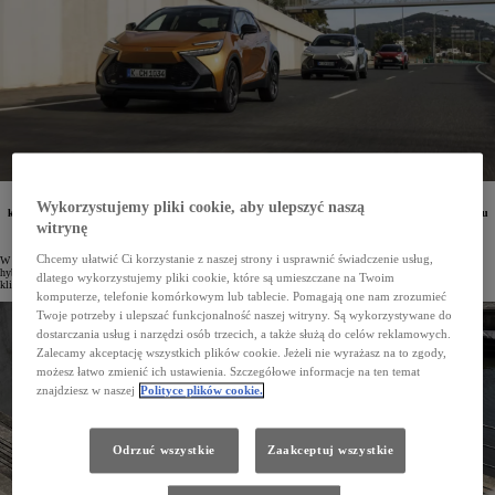
W ciągu niemal 29 lat Toyota sprzedała globalnie ponad 31 mln hybryd. Co piąta z nich została
Wykorzystujemy pliki cookie, aby ulepszyć naszą
kupiona w Europie. Najpopularniejszym modelem hybrydowym na świecie był Prius. W przypadku
10 hybryd marki sprzedaż przekroczyła milion egzemplarzy. Gama hybryd Toyoty liczy obecnie
witrynę
75 modeli z niemal wszystkich segmentów.
Chcemy ułatwić Ci korzystanie z naszej strony i usprawnić świadczenie usług,
W 1997 roku na rynku zadebiutował Prius. Była to pierwsza Toyota z zelektryfikowanym napędem
hybrydowym, która zapoczątkowała ogromny przełom w motoryzacji. Od tego czasu marka dostarczyła
dlatego wykorzystujemy pliki cookie, które są umieszczane na Twoim
klientom 31 396 674 hybrydy. W Europie sprzedano 6 168 070 takich aut.
komputerze, telefonie komórkowym lub tablecie. Pomagają one nam zrozumieć
Twoje potrzeby i ulepszać funkcjonalność naszej witryny. Są wykorzystywane do
dostarczania usług i narzędzi osób trzecich, a także służą do celów reklamowych.
Zalecamy akceptację wszystkich plików cookie. Jeżeli nie wyrażasz na to zgody,
możesz łatwo zmienić ich ustawienia. Szczegółowe informacje na ten temat
znajdziesz w naszej
Polityce plików cookie.
Odrzuć wszystkie
Zaakceptuj wszystkie