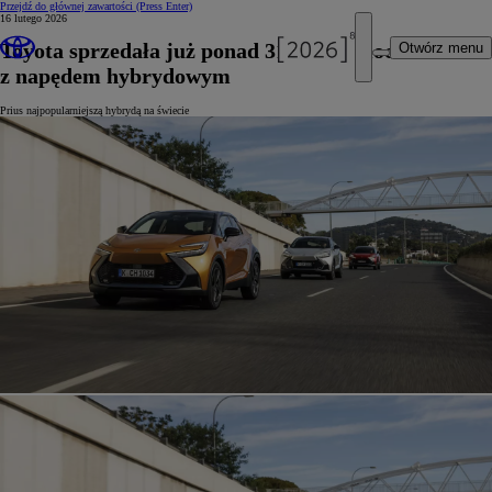
Przejdź do głównej zawartości
(Press Enter)
16 lutego 2026
Toyota sprzedała już ponad 31 mln samochodów
Otwórz menu
z napędem hybrydowym
Prius najpopularniejszą hybrydą na świecie