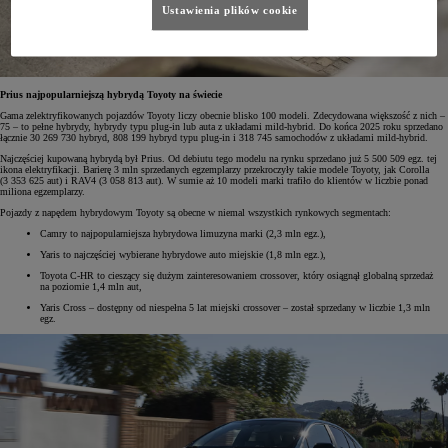
Ustawienia plików cookie
Prius najpopularniejszą hybrydą Toyoty na świecie
Gama zelektryfikowanych pojazdów Toyoty liczy obecnie blisko 100 modeli. Zdecydowana większość z nich –
75 – to pełne hybrydy, hybrydy typu plug-in lub auta z układami mild-hybrid. Do końca 2025 roku sprzedano
łącznie 30 269 730 hybryd, 808 199 hybryd typu plug-in i 318 745 samochodów z układami mild-hybrid.
Najczęściej kupowaną hybrydą był Prius. Od debiutu tego modelu na rynku sprzedano już 5 500 509 egz. tej
ikona elektryfikacji. Barierę 3 mln sprzedanych egzemplarzy przekroczyły takie modele Toyoty, jak Corolla
(3 353 625 aut) i RAV4 (3 058 813 aut). W sumie aż 10 modeli marki trafiło do klientów w liczbie ponad
miliona egzemplarzy.
Pojazdy z napędem hybrydowym Toyoty są obecne w niemal wszystkich rynkowych segmentach:
Camry to najpopularniejsza hybrydowa limuzyna marki (2,3 mln egz.),
Yaris to najczęściej wybierane hybrydowe auto miejskie (1,8 mln egz.),
Toyota C-HR to cieszący się dużym zainteresowaniem crossover, który osiągnął globalną sprzedaż
na poziomie 1,4 mln aut,
Yaris Cross – dostępny od niespełna 5 lat miejski crossover – został sprzedany w liczbie 1,3 mln
egz.