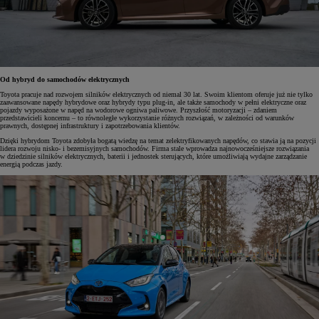
Od hybryd do samochodów elektrycznych
Toyota pracuje nad rozwojem silników elektrycznych od niemal 30 lat. Swoim klientom oferuje już nie tylko
zaawansowane napędy hybrydowe oraz hybrydy typu plug-in, ale także samochody w pełni elektryczne oraz
pojazdy wyposażone w napęd na wodorowe ogniwa paliwowe. Przyszłość motoryzacji – zdaniem
przedstawicieli koncernu – to równoległe wykorzystanie różnych rozwiązań, w zależności od warunków
prawnych, dostępnej infrastruktury i zapotrzebowania klientów.
Dzięki hybrydom Toyota zdobyła bogatą wiedzę na temat zelektryfikowanych napędów, co stawia ją na pozycji
lidera rozwoju nisko- i bezemisyjnych samochodów. Firma stale wprowadza najnowocześniejsze rozwiązania
w dziedzinie silników elektrycznych, baterii i jednostek sterujących, które umożliwiają wydajne zarządzanie
energią podczas jazdy.