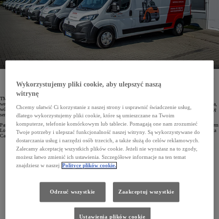
Flota firmy Toyota Material Handling została poszerzona o 10 egzemplarzy nowej Toyoty PROACE
MAX z zabudową serwisową. Z pojazdów tych będą korzystać mobilni technicy, świadczący usługi
Wykorzystujemy pliki cookie, aby ulepszyć naszą
serwisowe dla klientów użytkujących ponadwymiarowe wózki widłowe.
witrynę
TMH, czyli Toyota Material Handling, to firma specjalizująca się w dostarczaniu sprzętu do transportu
wewnętrznego, który obejmuje wózki widłowe, w tym w wersjach dostosowanych do wysokiego składowania,
Chcemy ułatwić Ci korzystanie z naszej strony i usprawnić świadczenie usług,
wózki paletowe oraz wózki do kompletacji zamówień. Swoim klientom zapewnia transport oraz pełną obsługę
serwisową.
dlatego wykorzystujemy pliki cookie, które są umieszczane na Twoim
komputerze, telefonie komórkowym lub tablecie. Pomagają one nam zrozumieć
Park firmy liczy 396 samochodów Toyoty i Lexusa, z czego 232 egzemplarze to model PROACE z nadwoziem
Long. Teraz do floty TMH dołączyło 10 sztuk nowej Toyoty PROACE MAX. Samochody dostarczyła Toyota
Twoje potrzeby i ulepszać funkcjonalność naszej witryny. Są wykorzystywane do
Carolina Car Company.
dostarczania usług i narzędzi osób trzecich, a także służą do celów reklamowych.
Zalecamy akceptację wszystkich plików cookie. Jeżeli nie wyrażasz na to zgody,
możesz łatwo zmienić ich ustawienia. Szczegółowe informacje na ten temat
znajdziesz w naszej
Polityce plików cookie.
Odrzuć wszystkie
Zaakceptuj wszystkie
Ustawienia plików cookie