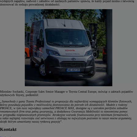
wydajnych napędów, nadwozi i zabudów od zaufanych partnerów sprawia, że każdy pojazd można z łatwością
dostosować do rodzaju prowadzonej działalności.
Mirosław Sochacki, Corporate Sales Senior Manager w Toyota Central Europe, mówiąc o zaletach pojazdów
użytkowych Toyoty, podkreślił:
„Samochody z gamy Toyota Professional to propozycja dla najbardziej wymagających klientów flotowych,
którzy poszukują pojazdów z możliwością dostosowania do potrzeb ich działalności. Modele z rodziny
PROACE, w tym nasz największy samochód PROACE MAX, dostępne są z szerokim portfolio zabudów
renomowanych firm oraz pełną gwarancją, a dodatkowa Gwarancja Mobilności to nieoceniona pomoc
w przypadku nieplanowanych przestojów. Atrakcyjne warunki finansowania przy minimum formalności,
a także najlepiej rozwinięta sieć serwisowa z obsługą na najwyższym poziomie to nasze mocne argumenty,
dzięki którym umacniamy naszą rynkową pozycję”.
Kontakt