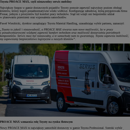
Toyota PROACE MAX, czyli niezawodny serwis mobilny
Największy furgon w gamie dostawczych pojazdów Toyoty pomoże zapewnić najwyższy poziom obsługi
klientów, którzy kupili ponadnormatywne wózki widłowe. Konfigurując zabudowę, którą przygotowała firma
Pronar, jednym z priorytetów był komfort pracy techników. Stąd też wzięli oni bezpośredni udział
w planowaniu przestrzeni oraz wyposażenia samochodów.
Paweł Wierzbicki, dyrektor zarządzający Toyota Material Handling, uzasadniając wybór partnera, zaznaczył:
„Toyota to jakość i niezawodność, a PROACE MAX stwarza nam nowe możliwości, by w pracy
z ponadwymiarowymi wózkami zapewnić komfort technikom oraz możliwość dostarczenia potrzebnych
komponentów. Serwis musi być niezawodny, a te samochody nam to gwarantują. Toyota zapewnia mobilność,
my zapewniamy bezpieczeństwo logistyczne u naszych klientów”.
PROACE MAX wzmacnia rolę Toyoty na rynku flotowym
Nowy PROACE MAX to największy samochód dostawczy w gamie Toyota Professional. Szeroki wybór