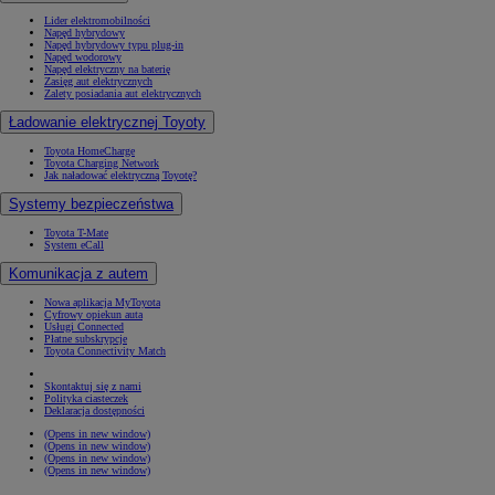
Lider elektromobilności
Napęd hybrydowy
Napęd hybrydowy typu plug-in
Napęd wodorowy
Napęd elektryczny na baterię
Zasięg aut elektrycznych
Zalety posiadania aut elektrycznych
Ładowanie elektrycznej Toyoty
Toyota HomeCharge
Toyota Charging Network
Jak naładować elektryczną Toyotę?
Systemy bezpieczeństwa
Toyota T-Mate
System eCall
Komunikacja z autem
Nowa aplikacja MyToyota
Cyfrowy opiekun auta
Usługi Connected
Płatne subskrypcje
Toyota Connectivity Match
Skontaktuj się z nami
Polityka ciasteczek
Deklaracja dostępności
(Opens in new window)
(Opens in new window)
(Opens in new window)
(Opens in new window)