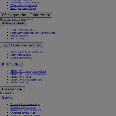
Umów się na jazdę testową
Zobacz wszystkie cenniki
Konfiguruj swoją Toyotę
Oferty specjalne i Finansowanie
Oferty specjalne i Finansowanie
Aktualne oferty
Finał wyprzedaży 2025
Samochody dostawcze Toyota Professional
Oferta biznesowa
Auta używane
Toyota Financial Services
Kredyt niższych rat Toyota Easy
Kredyt standardowy
Leasing standardowy
KINTO ONE
KINTO ONE Leasing niższych rat
KINTO ONE Leasing konsumencki
KINTO ONE Najem
KINTO ONE Zarządzanie flotą
KINTO Mobility
Dla właścicieli
Dla właścicieli
Serwis
Promocje i sezonowe usługi
Pozostałe oferty serwisu
Rezerwacja wizyty w serwisie
Gwarancja Toyota Relax
Pozostałe Gwarancje Toyoty