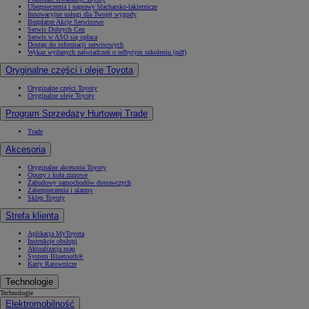
Ubezpieczenia i naprawy blacharsko-lakiernicze
Innowacyjne usługi dla Twojej wygody
Bezpłatne Akcje Serwisowe
Serwis Dobrych Cen
Serwis w ASO się opłaca
Dostęp do informacji serwisowych
Wykaz wydanych zaświadczeń o odbytym szkoleniu (pdf)
Oryginalne części i oleje Toyota
Oryginalne części Toyoty
Oryginalne oleje Toyoty
Program Sprzedaży Hurtowej Trade
Trade
Akcesoria
Oryginalne akcesoria Toyoty
Opony i koła zimowe
Zabudowy samochodów dostawczych
Zabezpieczenia i alarmy
Sklep Toyoty
Strefa klienta
Aplikacja MyToyota
Instrukcje obsługi
Aktualizacja map
System Bluetooth®
Karty Ratownicze
Technologie
Technologie
Elektromobilność