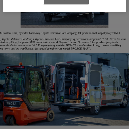
Mirosław Prus, dyrektor handlowy Toyota Carolina Car Company, tak podsumował współpracę z TMH:
„Toyota Material Handling i Toyota Carolina Car Company są partnerami od ponad 11 lat. Przez ten czas
dostarczyliśmy już ponad 800 samochodów marek Toyota i Lexus. Od czterech lat przekazujemy także
samochody dostawcze – to już 250 egzemplarzy modelu PROACE z nadwoziem Long, a teraz weszliśmy
na nowy poziom współpracy, dostarczając najnowszy model PROACE MAX”.