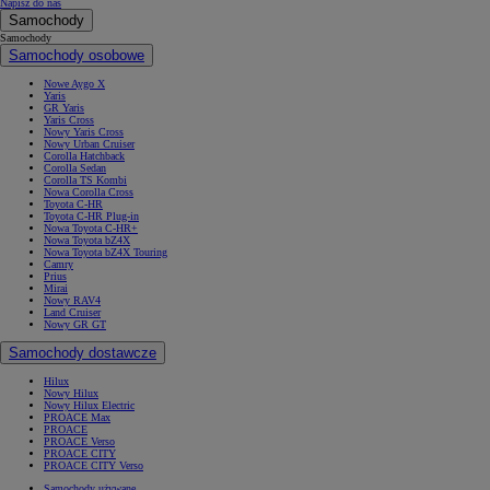
Napisz do nas
Samochody
Samochody
Samochody osobowe
Nowe Aygo X
Yaris
GR Yaris
Yaris Cross
Nowy Yaris Cross
Nowy Urban Cruiser
Corolla Hatchback
Corolla Sedan
Corolla TS Kombi
Nowa Corolla Cross
Toyota C-HR
Toyota C-HR Plug-in
Nowa Toyota C-HR+
Nowa Toyota bZ4X
Nowa Toyota bZ4X Touring
Camry
Prius
Mirai
Nowy RAV4
Land Cruiser
Nowy GR GT
Samochody dostawcze
Hilux
Nowy Hilux
Nowy Hilux Electric
PROACE Max
PROACE
PROACE Verso
PROACE CITY
PROACE CITY Verso
Samochody używane