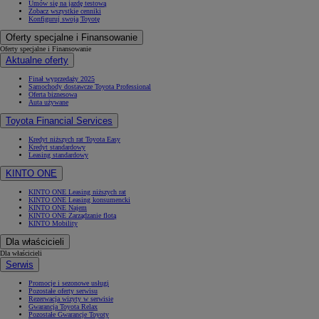
Umów się na jazdę testową
Zobacz wszystkie cenniki
Konfiguruj swoją Toyotę
Oferty specjalne i Finansowanie
Oferty specjalne i Finansowanie
Aktualne oferty
Finał wyprzedaży 2025
Samochody dostawcze Toyota Professional
Oferta biznesowa
Auta używane
Toyota Financial Services
Kredyt niższych rat Toyota Easy
Kredyt standardowy
Leasing standardowy
KINTO ONE
KINTO ONE Leasing niższych rat
KINTO ONE Leasing konsumencki
KINTO ONE Najem
KINTO ONE Zarządzanie flotą
KINTO Mobility
Dla właścicieli
Dla właścicieli
Serwis
Promocje i sezonowe usługi
Pozostałe oferty serwisu
Rezerwacja wizyty w serwisie
Gwarancja Toyota Relax
Pozostałe Gwarancje Toyoty