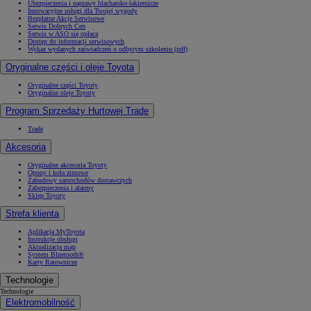
Ubezpieczenia i naprawy blacharsko-lakiernicze
Innowacyjne usługi dla Twojej wygody
Bezpłatne Akcje Serwisowe
Serwis Dobrych Cen
Serwis w ASO się opłaca
Dostęp do informacji serwisowych
Wykaz wydanych zaświadczeń o odbytym szkoleniu (pdf)
Oryginalne części i oleje Toyota
Oryginalne części Toyoty
Oryginalne oleje Toyoty
Program Sprzedaży Hurtowej Trade
Trade
Akcesoria
Oryginalne akcesoria Toyoty
Opony i koła zimowe
Zabudowy samochodów dostawczych
Zabezpieczenia i alarmy
Sklep Toyoty
Strefa klienta
Aplikacja MyToyota
Instrukcje obsługi
Aktualizacja map
System Bluetooth®
Karty Ratownicze
Technologie
Technologie
Elektromobilność