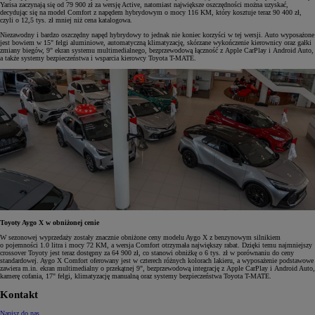
Yarisa zaczynają się od 79 900 zł za wersję Active, natomiast największe oszczędności można uzyskać,
decydując się na model Comfort z napędem hybrydowym o mocy 116 KM, który kosztuje teraz 90 400 zł,
czyli o 12,5 tys. zł mniej niż cena katalogowa.
Niezawodny i bardzo oszczędny napęd hybrydowy to jednak nie koniec korzyści w tej wersji. Auto wyposażone
jest bowiem w 15" felgi aluminiowe, automatyczną klimatyzację, skórzane wykończenie kierownicy oraz gałki
zmiany biegów, 9" ekran systemu multimedialnego, bezprzewodową łączność z Apple CarPlay i Android Auto,
a także systemy bezpieczeństwa i wsparcia kierowcy Toyota T-MATE.
Toyoty Aygo X w obniżonej cenie
W sezonowej wyprzedaży zostały znacznie obniżone ceny modelu Aygo X z benzynowym silnikiem
o pojemności 1.0 litra i mocy 72 KM, a wersja Comfort otrzymała największy rabat. Dzięki temu najmniejszy
crossover Toyoty jest teraz dostępny za 64 900 zł, co stanowi obniżkę o 6 tys. zł w porównaniu do ceny
standardowej. Aygo X Comfort oferowany jest w czterech różnych kolorach lakieru, a wyposażenie podstawowe
zawiera m.in. ekran multimedialny o przekątnej 9", bezprzewodową integrację z Apple CarPlay i Android Auto,
kamerę cofania, 17" felgi, klimatyzację manualną oraz systemy bezpieczeństwa Toyota T-MATE.
Kontakt
Napisz do nas