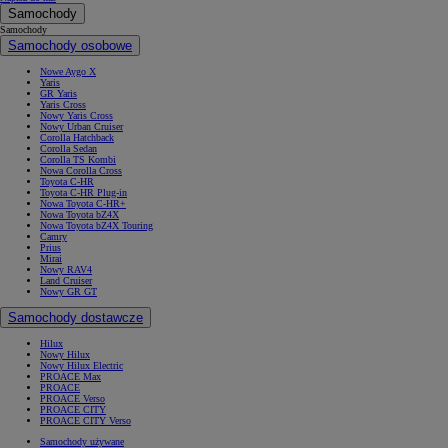
Samochody
Samochody
Samochody osobowe
Nowe Aygo X
Yaris
GR Yaris
Yaris Cross
Nowy Yaris Cross
Nowy Urban Cruiser
Corolla Hatchback
Corolla Sedan
Corolla TS Kombi
Nowa Corolla Cross
Toyota C-HR
Toyota C-HR Plug-in
Nowa Toyota C-HR+
Nowa Toyota bZ4X
Nowa Toyota bZ4X Touring
Camry
Prius
Mirai
Nowy RAV4
Land Cruiser
Nowy GR GT
Samochody dostawcze
Hilux
Nowy Hilux
Nowy Hilux Electric
PROACE Max
PROACE
PROACE Verso
PROACE CITY
PROACE CITY Verso
Samochody używane