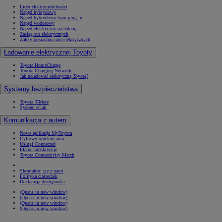
Lider elektromobilności
Napęd hybrydowy
Napęd hybrydowy typu plug-in
Napęd wodorowy
Napęd elektryczny na baterię
Zasięg aut elektrycznych
Zalety posiadania aut elektrycznych
Ładowanie elektrycznej Toyoty
Toyota HomeCharge
Toyota Charging Network
Jak naładować elektryczną Toyotę?
Systemy bezpieczeństwa
Toyota T-Mate
System eCall
Komunikacja z autem
Nowa aplikacja MyToyota
Cyfrowy opiekun auta
Usługi Connected
Płatne subskrypcje
Toyota Connectivity Match
Skontaktuj się z nami
Polityka ciasteczek
Deklaracja dostępności
(Opens in new window)
(Opens in new window)
(Opens in new window)
(Opens in new window)