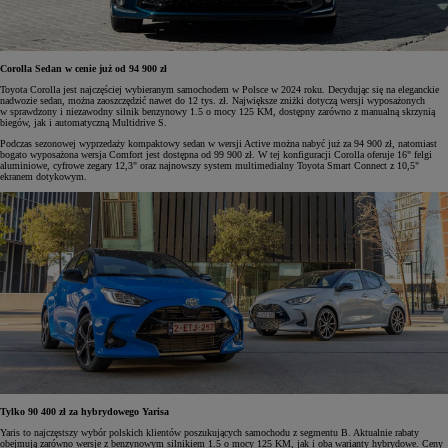
Corolla Sedan w cenie już od 94 900 zł
Toyota Corolla jest najczęściej wybieranym samochodem w Polsce w 2024 roku. Decydując się na eleganckie
nadwozie sedan, można zaoszczędzić nawet do 12 tys. zł. Największe zniżki dotyczą wersji wyposażonych
w sprawdzony i niezawodny silnik benzynowy 1.5 o mocy 125 KM, dostępny zarówno z manualną skrzynią
biegów, jak i automatyczną Multidrive S.
Podczas sezonowej wyprzedaży kompaktowy sedan w wersji Active można nabyć już za 94 900 zł, natomiast
bogato wyposażona wersja Comfort jest dostępna od 99 900 zł. W tej konfiguracji Corolla oferuje 16" felgi
aluminiowe, cyfrowe zegary 12,3" oraz najnowszy system multimedialny Toyota Smart Connect z 10,5"
ekranem dotykowym.
Tylko 90 400 zł za hybrydowego Yarisa
Yaris to najczęstszy wybór polskich klientów poszukujących samochodu z segmentu B. Aktualnie rabaty
obejmują zarówno wersje z benzynowym silnikiem 1.5 o mocy 125 KM, jak i oba warianty hybrydowe. Ceny