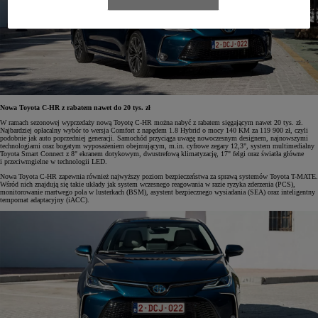
Nowa Toyota C-HR z rabatem nawet do 20 tys. zł
W ramach sezonowej wyprzedaży nową Toyotę C-HR można nabyć z rabatem sięgającym nawet 20 tys. zł.
Najbardziej opłacalny wybór to wersja Comfort z napędem 1.8 Hybrid o mocy 140 KM za 119 900 zł, czyli
podobnie jak auto poprzedniej generacji. Samochód przyciąga uwagę nowoczesnym designem, najnowszymi
technologiami oraz bogatym wyposażeniem obejmującym, m.in. cyfrowe zegary 12,3", system multimedialny
Toyota Smart Connect z 8" ekranem dotykowym, dwustrefową klimatyzację, 17" felgi oraz światła główne
i przeciwmgielne w technologii LED.
Nowa Toyota C-HR zapewnia również najwyższy poziom bezpieczeństwa za sprawą systemów Toyota T-MATE.
Wśród nich znajdują się takie układy jak system wczesnego reagowania w razie ryzyka zderzenia (PCS),
monitorowanie martwego pola w lusterkach (BSM), asystent bezpiecznego wysiadania (SEA) oraz inteligentny
tempomat adaptacyjny (iACC).