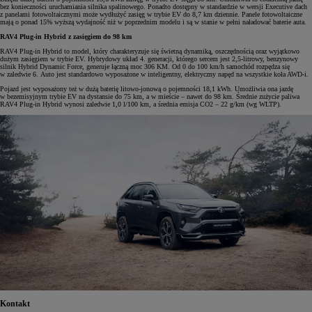
bez konieczności uruchamiania silnika spalinowego. Ponadto dostępny w standardzie w wersji Executive dach
z panelami fotowoltaicznymi może wydłużyć zasięg w trybie EV do 8,7 km dziennie. Panele fotowoltaiczne
mają o ponad 15% wyższą wydajność niż w poprzednim modelu i są w stanie w pełni naładować baterie auta.
RAV4 Plug-in Hybrid z zasięgiem do 98 km
RAV4 Plug-in Hybrid to model, który charakteryzuje się świetną dynamiką, oszczędnością oraz wyjątkowo
dużym zasięgiem w trybie EV. Hybrydowy układ 4. generacji, którego sercem jest 2,5-litrowy, benzynowy
silnik Hybrid Dynamic Force, generuje łączną moc 306 KM. Od 0 do 100 km/h samochód rozpędza się
w zaledwie 6. Auto jest standardowo wyposażone w inteligentny, elektryczny napęd na wszystkie koła AWD-i.
Pojazd jest wyposażony też w dużą baterię litowo-jonową o pojemności 18,1 kWh. Umożliwia ona jazdę
w bezemisyjnym trybie EV na dystansie do 75 km, a w mieście – nawet do 98 km. Średnie zużycie paliwa
RAV4 Plug-in Hybrid wynosi zaledwie 1,0 l/100 km, a średnia emisja CO2 – 22 g/km (wg WLTP).
Kontakt