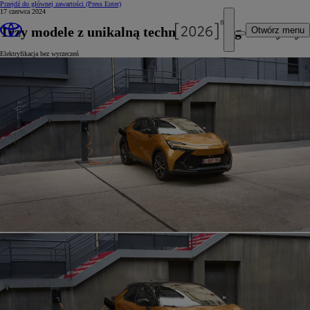
Przejdź do głównej zawartości
(Press Enter)
17 czerwca 2024
Trzy modele z unikalną technologią plug-in Toyoty
Otwórz menu
Elektryfikacja bez wyrzeczeń