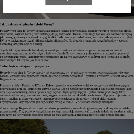
Jak działa napęd plug-in hybrid Toyoty?
Pojazdy typu plug-in Toyoty korzystają z pełnego napędu hybrydowego, rozbudowanego o mocniejsze silniki
elektryczne, większą baterię oraz instalację do jej ładowania. Dzięki temu mogą być zasilane zarówno benzyną,
jak i energią pobraną z ładowarki czy gniazdka. Jeśli bateria jest naładowana, auto domyślnie pracuje w trybie
EV, a jej zasięg może sięgać kilkudziesięciu kilometrów. Na długich dystansach napęd hybrydowy zapewni
oszczędną jazdę bez obawy o zasięg.
Toyota tak zaprojektowała ten układ, że nawet po rozładowaniu baterii osiągi utrzymują się na niemal
niezmienionym poziomie. Co więcej, hybrydy plug-in Toyoty pozostają niesamowicie oszczędne, ponieważ
po wyczerpaniu energii automatycznie przełączają się na tryb hybrydowy, w którym auto korzysta z silników
elektrycznych tak często, jak to możliwe.
Technologie obniżające zużycie paliwa
Hybrydy typu plug-in Toyoty zostały tak opracowane, by jak najlepiej wykorzystywać charakterystykę tego
napędu. Zastosowano najnowsze technologie zwiększające wydajność – systemy Predictive Efficient Drive oraz
Regeneration Boost.
Pierwszy z nich – Predictive Efficient Drive – pozwala jeszcze efektywniej wykorzystywać działanie napędu
hybrydowego plug-in i zmniejszać zużycie paliwa. Dzięki współpracy z nawigacją i funkcją geofencingu, auto
uczy się ekonomicznej jazdy i optymalnego wyboru trybu pracy napędu. System bierze pod uwagę także
zachowanie kierowcy, warunki na trasie, zagęszczenie ruchu czy ukształtowanie terenu. Optymalizuje zużycie
baterii, analizując planowaną trasę i automatycznie przełączając się między trybami elektrycznym
i hybrydowym, aby zapewnić jak największy zasięg w trybie EV w strefach czystego transportu.
Z kolei funkcja Regeneration Boost umożliwia prowadzenie samochodu głównie przy wykorzystaniu pedału
przyspieszenia. Trzy poziomy odzyskiwania energii pozwalają dostosować działanie układu do natężenia ruchu,
przy czym na najwyższym poziomie nawet do 80% hamowania przebiega bez wciskania pedału hamulca.