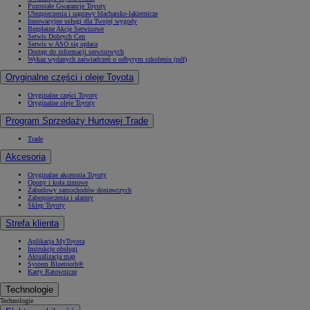
Pozostałe Gwarancje Toyoty
Ubezpieczenia i naprawy blacharsko-lakiernicze
Innowacyjne usługi dla Twojej wygody
Bezpłatne Akcje Serwisowe
Serwis Dobrych Cen
Serwis w ASO się opłaca
Dostęp do informacji serwisowych
Wykaz wydanych zaświadczeń o odbytym szkoleniu (pdf)
Oryginalne części i oleje Toyota
Oryginalne części Toyoty
Oryginalne oleje Toyoty
Program Sprzedaży Hurtowej Trade
Trade
Akcesoria
Oryginalne akcesoria Toyoty
Opony i koła zimowe
Zabudowy samochodów dostawczych
Zabezpieczenia i alarmy
Sklep Toyoty
Strefa klienta
Aplikacja MyToyota
Instrukcje obsługi
Aktualizacja map
System Bluetooth®
Karty Ratownicze
Technologie
Technologie