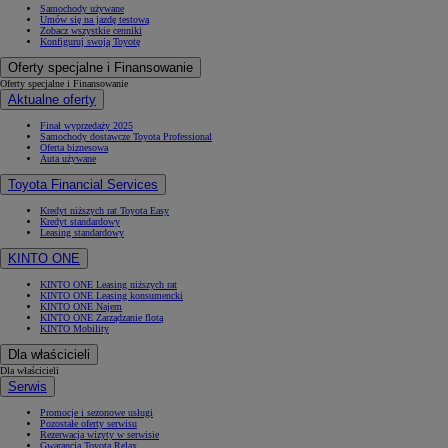
Samochody używane
Umów się na jazdę testową
Zobacz wszystkie cenniki
Konfiguruj swoją Toyotę
Oferty specjalne i Finansowanie
Oferty specjalne i Finansowanie
Aktualne oferty
Finał wyprzedaży 2025
Samochody dostawcze Toyota Professional
Oferta biznesowa
Auta używane
Toyota Financial Services
Kredyt niższych rat Toyota Easy
Kredyt standardowy
Leasing standardowy
KINTO ONE
KINTO ONE Leasing niższych rat
KINTO ONE Leasing konsumencki
KINTO ONE Najem
KINTO ONE Zarządzanie flotą
KINTO Mobility
Dla właścicieli
Dla właścicieli
Serwis
Promocje i sezonowe usługi
Pozostałe oferty serwisu
Rezerwacja wizyty w serwisie
Gwarancja Toyota Relax