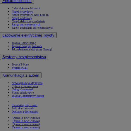
Elektromobilność
Lider elektromobilności
Napęd hybrydowy
Napęd hybrydowy typu plug-in
Napęd wodorowy
Napęd elektryczny na baterię
Zasięg aut elektrycznych
Zalety posiadania aut elektrycznych
Ładowanie elektrycznej Toyoty
Toyota HomeCharge
Toyota Charging Network
Jak naładować elektryczną Toyotę?
Systemy bezpieczeństwa
Toyota T-Mate
System eCall
Komunikacja z autem
Nowa aplikacja MyToyota
Cyfrowy opiekun auta
Usługi Connected
Płatne subskrypcje
Toyota Connectivity Match
Skontaktuj się z nami
Polityka ciasteczek
Deklaracja dostępności
(Opens in new window)
(Opens in new window)
(Opens in new window)
(Opens in new window)