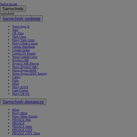
Napisz do nas
Samochody
Samochody
Samochody osobowe
Nowe Aygo X
Yaris
GR Yaris
Yaris Cross
Nowy Yaris Cross
Nowy Urban Cruiser
Corolla Hatchback
Corolla Sedan
Corolla TS Kombi
Nowa Corolla Cross
Toyota C-HR
Toyota C-HR Plug-in
Nowa Toyota C-HR+
Nowa Toyota bZ4X
Nowa Toyota bZ4X Touring
Camry
Prius
Mirai
Nowy RAV4
Land Cruiser
Nowy GR GT
Samochody dostawcze
Hilux
Nowy Hilux
Nowy Hilux Electric
PROACE Max
PROACE
PROACE Verso
PROACE CITY
PROACE CITY Verso