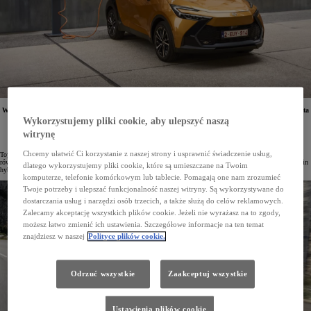
W Europie dostępne są obecnie 3 modele z napędem hybrydowym typu plug-in Toyoty – nowa Toyota
C-HR Plug-in Hybrid, Prius 5. generacji oraz RAV4 Plug-in Hybrid. Ich atutem jest połączenie
Wykorzystujemy pliki cookie, aby ulepszyć naszą
unikalnego napędu hybrydowego Toyoty z zaletami auta elektrycznego.
witrynę
Chcemy ułatwić Ci korzystanie z naszej strony i usprawnić świadczenie usług,
Toyota od ponad 25-letnie rozwija technologię hybrydową. Doświadczenie w produkcji hybryd wykorzystuje
również do opracowywania i produkcji samochodów z wyjątkowo wydajnym i nowoczesnym napędem plug-in
dlatego wykorzystujemy pliki cookie, które są umieszczane na Twoim
hybrid.
komputerze, telefonie komórkowym lub tablecie. Pomagają one nam zrozumieć
Twoje potrzeby i ulepszać funkcjonalność naszej witryny. Są wykorzystywane do
dostarczania usług i narzędzi osób trzecich, a także służą do celów reklamowych.
Zalecamy akceptację wszystkich plików cookie. Jeżeli nie wyrażasz na to zgody,
możesz łatwo zmienić ich ustawienia. Szczegółowe informacje na ten temat
znajdziesz w naszej
Polityce plików cookie.
Odrzuć wszystkie
Zaakceptuj wszystkie
Ustawienia plików cookie