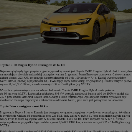
Toyota C-HR Plug-in Hybrid z zasięgiem do 66 km
Najnowszą hybrydą typu plug-in w gamie japońskiej marki jest Toyota C-HR Plug-in Hybrid. Jest to nie tylko
najmocniejszy, ale także najbardziej oszczędny wariant 2. generacji bestsellerowego crossovera. Całkowita moc
układu wynosi 223 KM, co pozwala na przyspieszenie od 0 do 100 km/h w 7,4 s. Dzięki wysokowydajnej
baterii litowo-jonowej o pojemności 13,6 kWh napęd łączy dobre osiągi z wydajnością. Średnie zużycie paliwa
wynosi 0,8–0,9 l/100 km, a średnia emisji CO2 – 19–20 g/km (wg WLTP).
W trybie czysto elektrycznym na jednym ładowaniu Toyota C-HR Plug-in Hybrid może pokonać
do 66 km (wg WLTP). Ładowarka pokładowa 6,6 kW pozwala naładować baterię od 0 do 100% w mniej niż
2,5 h przy użyciu ładowarki Toyota HomeCharge i kabla trójfazowego. Aplikacja na telefon MyToyota daje
możliwość zdalnego rozpoczęcia i zakończenia ładowania baterii, jeśli auto jest podłączone do ładowarki.
Toyota Prius z zasięgiem nawet 86 km
5. generacja Toyoty Prius w Europie jest dostępna wyłącznie z napędem hybrydowym typu plug-in. Wyróżnia
ją dwukrotnie większa od poprzednika moc 223 KM, duży zasięg w trybie EV oraz minimalne zużycie paliwa.
Nowy Prius to także najszybsze auto w historii modelu. Od 0 do 100 km/h rozpędza się w 6,7 s. Średnie
zużycie paliwa w przypadku tego modelu wynosi 0,5–0,7 l/100 km, a średnia emisja CO2 – 11–16 g/km (wg
WLTP).
Dzięki dużej baterii o pojemności 13,6 kWh zasięg w trybie EV sięga 86 km. Umożliwia to codzienną jazdę