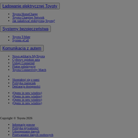
Ładowanie elektrycznej Toyoty
Toyota HomeCharge
Toyota Charging Network
Jak naładować elektryczną Toyotę?
Systemy bezpieczeństwa
Toyota T-Mate
System eCall
Komunikacja z autem
Nowa aplikacja MyToyota
Cyfrowy opiekun auta
Usługi Connected
Płatne subskrypcje
Toyota Connectivity Match
Skontaktuj się z nami
Polityka ciasteczek
Deklaracja dostępności
(Opens in new window)
(Opens in new window)
(Opens in new window)
(Opens in new window)
Copyright © Toyota 2026
Informacje prawne
Polityka prywatności
Udostępnianie danych
Przetwarzanie danych osobowych