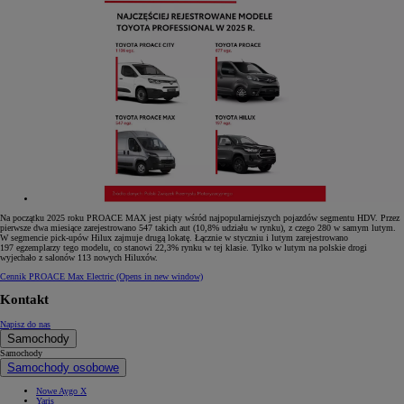
Na początku 2025 roku PROACE MAX jest piąty wśród najpopularniejszych pojazdów segmentu HDV. Przez
pierwsze dwa miesiące zarejestrowano 547 takich aut (10,8% udziału w rynku), z czego 280 w samym lutym.
W segmencie pick-upów Hilux zajmuje drugą lokatę. Łącznie w styczniu i lutym zarejestrowano
197 egzemplarzy tego modelu, co stanowi 22,3% rynku w tej klasie. Tylko w lutym na polskie drogi
wyjechało z salonów 113 nowych Hiluxów.
Cennik PROACE Max Electric
(Opens in new window)
Kontakt
Napisz do nas
Samochody
Samochody
Samochody osobowe
Nowe Aygo X
Yaris