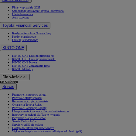
Finał wyprzedaży 2025
Samochody dostawcze Toyota Professional
Oferta biznesowa
Auta używane
Toyota Financial Services
Kredyt niższych rat Toyota Easy
Kredyt standardowy
Leasing standardowy
KINTO ONE
KINTO ONE Leasing niższych rat
KINTO ONE Leasing konsumencki
KINTO ONE Najem
KINTO ONE Zarządzanie flotą
KINTO Mobility
Dla właścicieli
Dla właścicieli
Serwis
Promocje i sezonowe usługi
Pozostałe oferty serwisu
Rezerwacja wizyty w serwisie
Gwarancja Toyota Relax
Pozostałe Gwarancje Toyoty
Ubezpieczenia i naprawy blacharsko-lakiernicze
Innowacyjne usługi dla Twojej wygody
Bezpłatne Akcje Serwisowe
Serwis Dobrych Cen
Serwis w ASO się opłaca
Dostęp do informacji serwisowych
Wykaz wydanych zaświadczeń o odbytym szkoleniu (pdf)