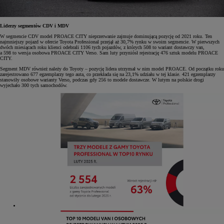
Liderzy segmentów CDV i MDV
W segmencie CDV model PROACE CITY nieprzerwanie zajmuje dominującą pozycję od 2021 roku. Ten
najmniejszy pojazd w ofercie Toyota Professional przejął aż 30,7% rynku w swoim segmencie. W pierwszych
dwóch miesiącach roku klienci odebrali 1106 tych pojazdów, z których 508 to wariant dostawczy van,
a 598 to wersja osobowa PROACE CITY Verso. Sam luty przyniósł rejestrację 476 sztuk modelu PROACE
CITY.
Segment MDV również należy do Toyoty – pozycję lidera utrzymał w nim model PROACE. Od początku roku
zarejestrowano 677 egzemplarzy tego auta, co przekłada się na 23,1% udziału w tej klasie. 421 egzemplarzy
stanowiły osobowe warianty Verso, podczas gdy 256 to modele dostawcze. W lutym na polskie drogi
wyjechało 300 tych samochodów.