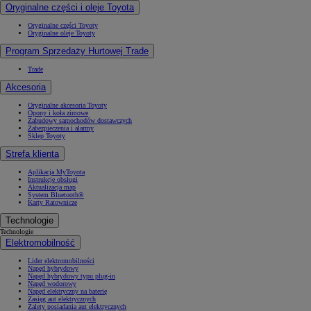
Oryginalne części i oleje Toyota
Oryginalne części Toyoty
Oryginalne oleje Toyoty
Program Sprzedaży Hurtowej Trade
Trade
Akcesoria
Oryginalne akcesoria Toyoty
Opony i koła zimowe
Zabudowy samochodów dostawczych
Zabezpieczenia i alarmy
Sklep Toyoty
Strefa klienta
Aplikacja MyToyota
Instrukcje obsługi
Aktualizacja map
System Bluetooth®
Karty Ratownicze
Technologie
Technologie
Elektromobilność
Lider elektromobilności
Napęd hybrydowy
Napęd hybrydowy typu plug-in
Napęd wodorowy
Napęd elektryczny na baterię
Zasięg aut elektrycznych
Zalety posiadania aut elektrycznych