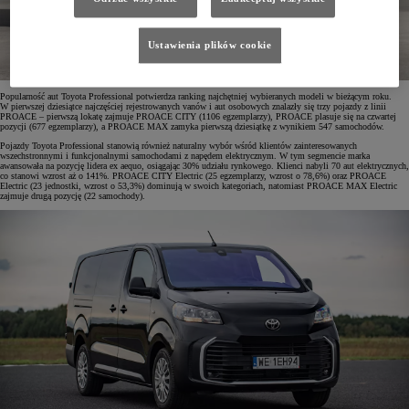
Ustawienia plików cookie
Popularność aut Toyota Professional potwierdza ranking najchętniej wybieranych modeli w bieżącym roku.
W pierwszej dziesiątce najczęściej rejestrowanych vanów i aut osobowych znalazły się trzy pojazdy z linii
PROACE – pierwszą lokatę zajmuje PROACE CITY (1106 egzemplarzy), PROACE plasuje się na czwartej
pozycji (677 egzemplarzy), a PROACE MAX zamyka pierwszą dziesiątkę z wynikiem 547 samochodów.
Pojazdy Toyota Professional stanowią również naturalny wybór wśród klientów zainteresowanych
wszechstronnymi i funkcjonalnymi samochodami z napędem elektrycznym. W tym segmencie marka
awansowała na pozycję lidera ex aequo, osiągając 30% udziału rynkowego. Klienci nabyli 70 aut elektrycznych,
co stanowi wzrost aż o 141%. PROACE CITY Electric (25 egzemplarzy, wzrost o 78,6%) oraz PROACE
Electric (23 jednostki, wzrost o 53,3%) dominują w swoich kategoriach, natomiast PROACE MAX Electric
zajmuje drugą pozycję (22 samochody).