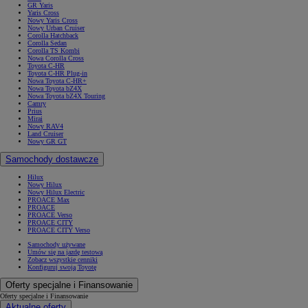
GR Yaris
Yaris Cross
Nowy Yaris Cross
Nowy Urban Cruiser
Corolla Hatchback
Corolla Sedan
Corolla TS Kombi
Nowa Corolla Cross
Toyota C-HR
Toyota C-HR Plug-in
Nowa Toyota C-HR+
Nowa Toyota bZ4X
Nowa Toyota bZ4X Touring
Camry
Prius
Mirai
Nowy RAV4
Land Cruiser
Nowy GR GT
Samochody dostawcze
Hilux
Nowy Hilux
Nowy Hilux Electric
PROACE Max
PROACE
PROACE Verso
PROACE CITY
PROACE CITY Verso
Samochody używane
Umów się na jazdę testową
Zobacz wszystkie cenniki
Konfiguruj swoją Toyotę
Oferty specjalne i Finansowanie
Oferty specjalne i Finansowanie
Aktualne oferty