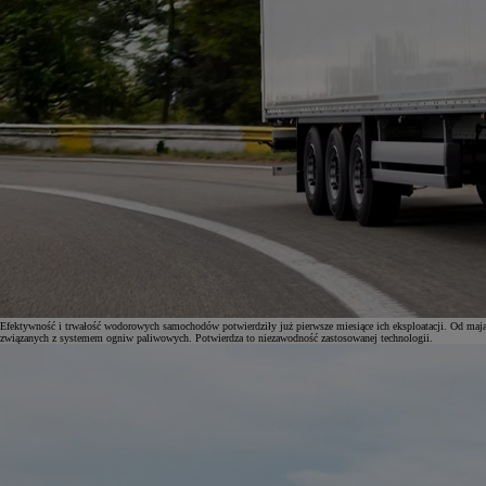
Efektywność i trwałość wodorowych samochodów potwierdziły już pierwsze miesiące ich eksploatacji. Od maj
związanych z systemem ogniw paliwowych. Potwierdza to niezawodność zastosowanej technologii.