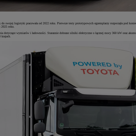
o swojej logistyki pracowała od 2022 roku. Pierwsze testy prototypowych egzemplarzy rozpoczęła pod koniec
u 2025 roku.
nia dotyczące wymiarów i ładowności. Starannie dobrane silniki elektryczne o łącznej mocy 360 kW oraz aku
 krajach.