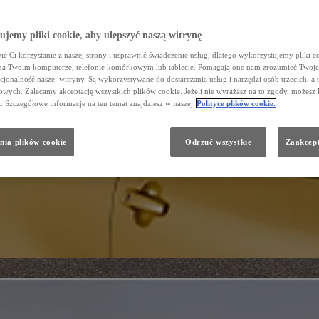
jemy pliki cookie, aby ulepszyć naszą witrynę
ć Ci korzystanie z naszej strony i usprawnić świadczenie usług, dlatego wykorzystujemy pliki co
na Twoim komputerze, telefonie komórkowym lub tablecie. Pomagają one nam zrozumieć Twoje 
cjonalność naszej witryny. Są wykorzystywane do dostarczania usług i narzędzi osób trzecich, a 
wych. Zalecamy akceptację wszystkich plików cookie. Jeżeli nie wyrażasz na to zgody, możesz 
a. Szczegółowe informacje na ten temat znajdziesz w naszej
Polityce plików cookie.
nia plików cookie
Odrzuć wszystkie
Zaakcept