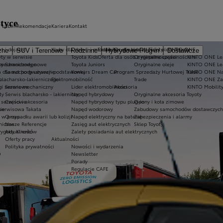
tyce
 Lublin
Rekomendacje
Kariera
Kontakt
t i dojazd
Kluby dla dzieci i młodzieży
Ekobonus dla hybryd Toyoty
Oryginalne części i oleje Toyoty
KINTO ONE
zne
SUV i Terenowe
Rodzinne
Hybrydowe Plug-in
Dostawcze
ty w serwisie
Toyota Kids
Oferta dla osób z niepełnosprawnościami
Oryginalne części
KINTO ONE Lea
sy
 mechanicznego
Samochody nowe
Toyota Juniors
Oryginalne oleje
KINTO ONE Le
a dla aut po gwarancji podstawowej
Samochody używane
Konkurs Dream Car
Program Sprzedaży Hurtowej Trade
KINTO ONE N
blacharsko-lakierniczego
s
Elektromobilność
Trade
KINTO ONE Zar
ugi sezonowe
Serwis mechaniczny
Lider elektromobilności
Akcesoria
KINTO Mobilit
ty
Serwis blacharsko - lakierniczy
Napęd hybrydowy
Oryginalne akcesoria Toyoty
e serwisowe
Części i akcesoria
Napęd hybrydowy typu plug-in
Opony i koła zimowe
 serwisowa Takata
ie
Napęd wodorowy
Zabudowy samochodów dostawczych
 przypadku awarii lub kolizji
O nas
Napęd elektryczny na baterię
Zabezpieczenia i alarmy
niczne
Nasze Referencje
Zasięg aut elektrycznych
Sklep Toyoty
wygody Klientów
Aktualności
Zalety posiadania aut elektrycznych
Oferty pracy
Aktualności
Polityka prywatności
Nowości i wydarzenia
O
Newsletter
Porady
Regulacje CAFE