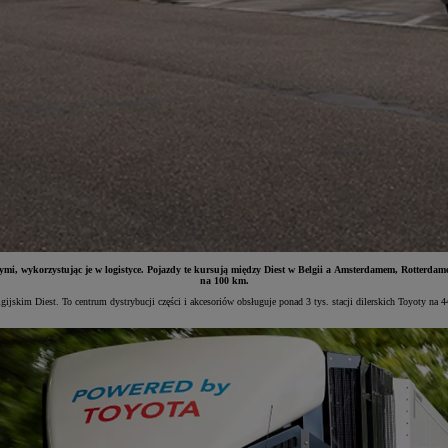
, wykorzystując je w logistyce. Pojazdy te kursują między Diest w Belgii a Amsterdamem, Rotterdame
na 100 km.
ijskim Diest. To centrum dystrybucji części i akcesoriów obsługuje ponad 3 tys. stacji dilerskich Toyoty na