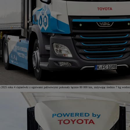
a 2025 roku 4 ciężarówki z ogniwami paliwowymi pokonały łącznie 80 000 km, zużywając średnio 7 kg wodoru