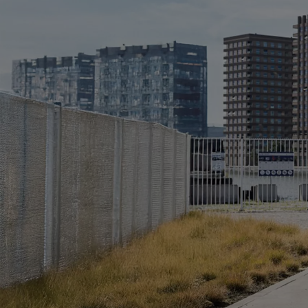
Od
105 300 zł
Corolla Hatchback
HYBRID