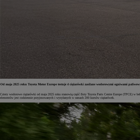
Od maja 2025 roku Toyota Motor Europe testuje 4 ciężarówki zasilane wodorowymi ogniwami paliwowymi
Cztery wodorowe ciężarówki od maja 2025 roku stanowią część floty Toyota Parts Centre Europe (TPCE) w belg
Od
81 900 zł
elementów jest codziennie przyjmowanych i wysyłanych w ramach 200 kursów ciężarówek.
Yaris Cross
HYBRID