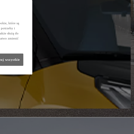
okie, które są
potrzeby i
także służą do
łatwo zmienić
uj wszystkie