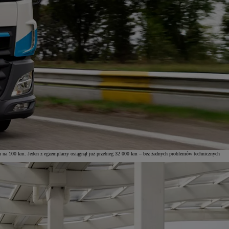
 na 100 km. Jeden z egzemplarzy osiągnął już przebieg 32 000 km – bez żadnych problemów technicznych