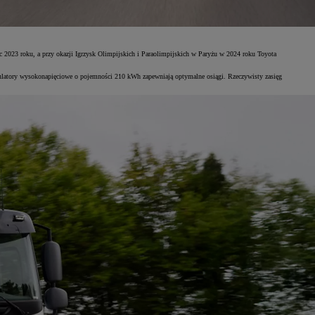
 2023 roku, a przy okazji Igrzysk Olimpijskich i Paraolimpijskich w Paryżu w 2024 roku Toyota
mulatory wysokonapięciowe o pojemności 210 kWh zapewniają optymalne osiągi. Rzeczywisty zasięg