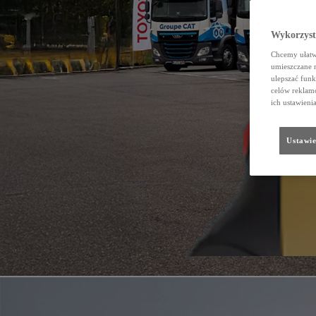
Wykorzystu
Chcemy ułatwi
umieszczane 
ulepszać funk
celów reklamo
ich ustawieni
Ustawie