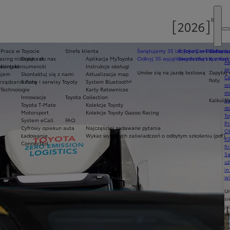
Praca w Toyocie
Strefa klienta
Świętujemy 35 lat Toyoty w Polsce
Toyota Central Europ
Zarządza
sing niższych rat
Dołącz do nas
Aplikacja MyToyota
Odkryj 35 wyjątkowych ofert
Skontaktuj się z nam
Komfort 
Ak
asing konsumencki
Kontakt
Instrukcje obsługi
pr
Umów się na jazdę testową
Zapytaj 
ajem
Skontaktuj się z nami
Aktualizacja map
Ce
floty
ządzanie flotą
Salony i serwisy Toyoty
System Bluetooth®
ws
y
Technologie
Karty Ratownicze
mo
Innowacje
Toyota Collection
Kalkulat
S
Toyota T-Mate
Kolekcje Toyoty
do
Motorsport
Kolekcje Toyoty Gazoo Racing
To
System eCall
FAQ
Pr
Cyfrowy opiekun auta
Najczęściej zadawane pytania
Of
Ładowanie
Wykaz wydanych zaświadczeń o odbytym szkoleniu (pdf)
KI
Connected
fi
S
u
in
w
U
si
ja
te