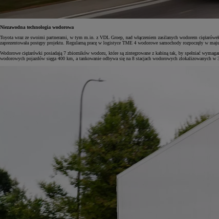
Niezawodna technologia wodorowa
Toyota wraz ze swoimi partnerami, w tym m.in. z VDL Groep, nad włączeniem zasilanych wodorem ciężarówek d
zaprezentowała postępy projektu. Regularną pracę w logistyce TME 4 wodorowe samochody rozpoczęły w maj
Wodorowe ciężarówki posiadają 7 zbiorników wodoru, które są zintegrowane z kabiną tak, by spełniać wymaga
wodorowych pojazdów sięga 400 km, a tankowanie odbywa się na 8 stacjach wodorowych zlokalizowanych w 3