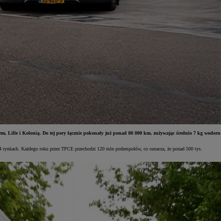
m, Lille i Kolonią. Do tej pory łącznie pokonały już ponad 80 000 km, zużywając średnio 7 kg wodoru
 44 rynkach. Każdego roku przez TPCE przechodzi 120 mln podzespołów, co oznacza, że ponad 500 tys.