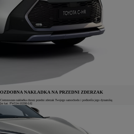
OZDOBNA NAKŁADKA NA PRZEDNI ZDERZAK
Ciemnoszara nakładka chroni przedni zderzak Twojego samochodu i podkreśla jego dynamikę.
[nr kat. PW154-10200-L6]