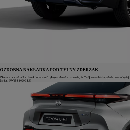
OZDOBNA NAKŁADKA POD TYLNY ZDERZAK
Ciemnoszara nakładka chroni dolną część tylnego zderzaka i sprawia, że Twój samochód wygląda jeszcze lepiej.
[nr kat. PW158-10200-L6]