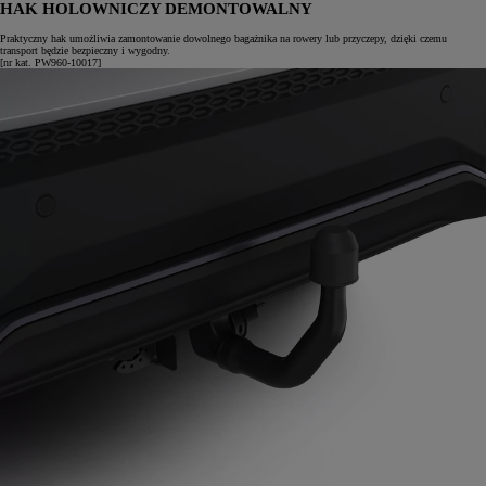
HAK HOLOWNICZY DEMONTOWALNY
Praktyczny hak umożliwia zamontowanie dowolnego bagażnika na rowery lub przyczepy, dzięki czemu
transport będzie bezpieczny i wygodny.
[nr kat. PW960-10017]