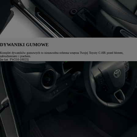
DYWANIKI GUMOWE
Komplet dywaników gumowych to niezawodna ochrona wnętrza Twojej Toyoty C-HR przed błotem,
zabrudzeniami i piachem.
[nr kat. PW210-10023]