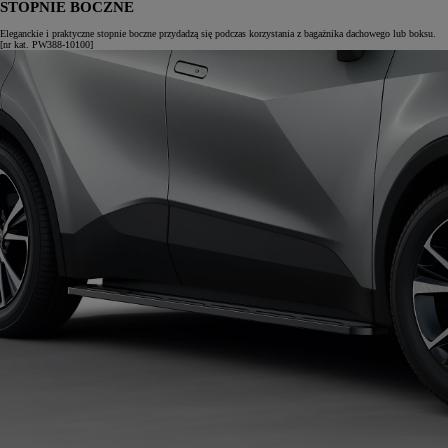
STOPNIE BOCZNE
Eleganckie i praktyczne stopnie boczne przydadzą się podczas korzystania z bagażnika dachowego lub boksu.
[nr kat. PW388-10100]