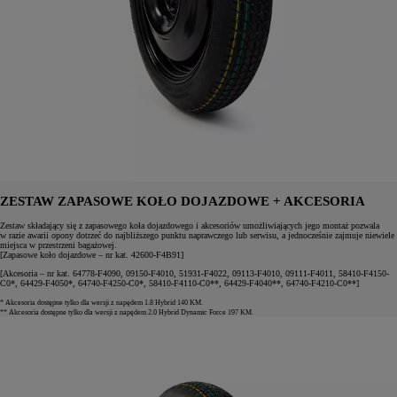
ZESTAW ZAPASOWE KOŁO DOJAZDOWE + AKCESORIA
Zestaw składający się z zapasowego koła dojazdowego i akcesoriów umożliwiających jego montaż pozwala
w razie awarii opony dotrzeć do najbliższego punktu naprawczego lub serwisu, a jednocześnie zajmuje niewiele
miejsca w przestrzeni bagażowej.
[Zapasowe koło dojazdowe – nr kat. 42600-F4B91]
[Akcesoria – nr kat. 64778-F4090, 09150-F4010, 51931-F4022, 09113-F4010, 09111-F4011, 58410-F4150-
C0*, 64429-F4050*, 64740-F4250-C0*, 58410-F4110-C0**, 64429-F4040**, 64740-F4210-C0**]
* Akcesoria dostępne tylko dla wersji z napędem 1.8 Hybrid 140 KM.
** Akcesoria dostępne tylko dla wersji z napędem 2.0 Hybrid Dynamic Force 197 KM.