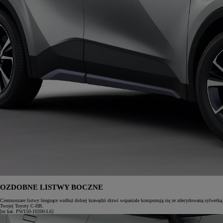
OZDOBNE LISTWY BOCZNE
Ciemnoszare listwy biegnące wzdłuż dolnej krawędzi drzwi wspaniale komponują się ze zdecydowaną sylwetką
Twojej Toyoty C-HR.
[nr kat. PW150-10200-L6]