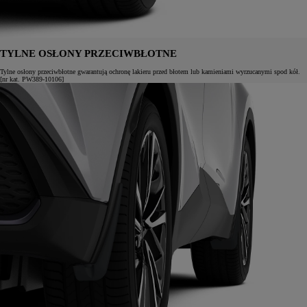
TYLNE OSŁONY PRZECIWBŁOTNE
Tylne osłony przeciwbłotne gwarantują ochronę lakieru przed błotem lub kamieniami wyrzucanymi spod kół.
[nr kat. PW389-10106]