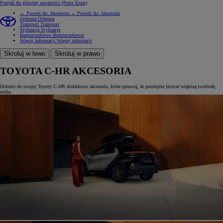
Przejdź do głównej zawartości
(Press Enter)
← Powrót do: Akcesoria
← Powrót do: Akcesoria
Ochrona
Ochrona
Transport
Transport
Stylizacja
Stylizacja
Bezpieczeństwo
Bezpieczeństwo
Więcej informacji
Więcej informacji
Skroluj w lewo
Skroluj w prawo
TOYOTA C-HR AKCESORIA
Dobierz do swojej Toyoty C-HR dodatkowe akcesoria, które sprawią, że poczujesz jeszcze większą swobodę
ruchu.