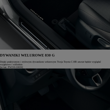
DYWANIKI WELUROWE 830 G
Dzięki praktycznym i stylowym dywanikom welurowym Twoja Toyota C-HR zawsze będzie wyglądać
wyjątkowo i schludnie.
[nr kat. PW210-10026]