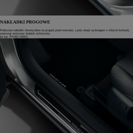
NAKŁADKI PROGOWE
Praktyczne nakładki chronią lakier na progach przed otarciami, a przy okazji są dostępne w różnych kolorach,
stanowiąc estetyczny dodatek stylistyczny.
[nr kat. PW382-10002]