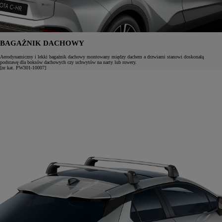
BAGAŻNIK DACHOWY
Aerodynamiczny i lekki bagażnik dachowy montowany między dachem a drzwiami stanowi doskonałą
podstawę dla boksów dachowych czy uchwytów na narty lub rowery.
[nr kat. PW301-10007]