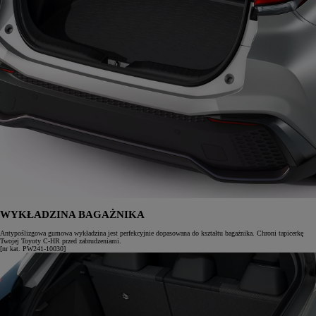
WYKŁADZINA BAGAŻNIKA
Antypoślizgowa gumowa wykładzina jest perfekcyjnie dopasowana do kształtu bagażnika. Chroni tapicerkę
Twojej Toyoty C-HR przed zabrudzeniami.
[nr kat. PW241-10030]