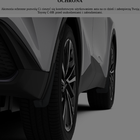
OCHRONA
Akcesoria ochronne pozwolą Ci cieszyć się komfortowym użytkowaniem auta na co dzień i zabezpieczą Twoją
Toyotę C-HR przed uszkodzeniami i zabrudzeniami.