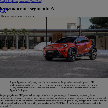
Przejdź do głównej zawartości
(Press Enter)
Urozmaicenie segmentu A
Odważny i wyróżniający się projekt
Toyota Aygo to model, który stał się rozpoznawalny dzięki odważnemu designowi. ED²
miał za zadanie dodać jeszcze więcej śmiałości i pikanterii temu reprezentantowi segmentu
A, aby oczarować nabywców małych samochodów. W wyniku tych działań powstała Toyota
Aygo X Prologue.
Zespół projektowy ED² pracował bez wytchnienia od etapu ręcznego szkicowania, poprzez cyfrowe
modelowanie szkiców, symulacje rzeczywistości wirtualnej, do tworzenia opływowości kształtów w modelach
3D i ostatecznej wizji samochodu. Projektanci dodatkowo podkręcili jego kolor, dodając do mieszanki lakieru
delikatne niebieskie metaliczne płatki, aby uzyskać kolor Chili Red. To kolejny sposób na urozmaicenie
segmentu A.