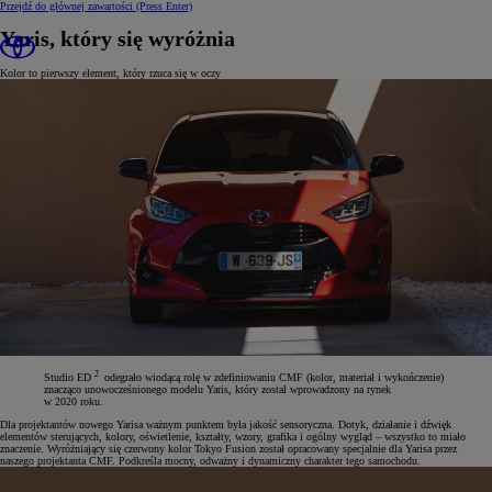
Przejdź do głównej zawartości
(Press Enter)
Yaris, który się wyróżnia
Kolor to pierwszy element, który rzuca się w oczy
2
Studio ED
odegrało wiodącą rolę w zdefiniowaniu CMF (kolor, materiał i wykończenie)
znacząco unowocześnionego modelu Yaris, który został wprowadzony na rynek
w 2020 roku.
Dla projektantów nowego Yarisa ważnym punktem była jakość sensoryczna. Dotyk, działanie i dźwięk
elementów sterujących, kolory, oświetlenie, kształty, wzory, grafika i ogólny wygląd – wszystko to miało
znaczenie. Wyróżniający się czerwony kolor Tokyo Fusion został opracowany specjalnie dla Yarisa przez
naszego projektanta CMF. Podkreśla mocny, odważny i dynamiczny charakter tego samochodu.